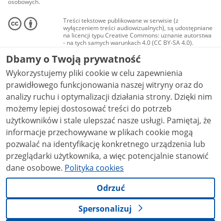
osobowych.
Treści tekstowe publikowane w serwisie (z
wyłączeniem treści audiowizualnych), są udostępniane
na licencji typu Creative Commons: uznanie autorstwa
- na tych samych warunkach 4.0 (CC BY-SA 4.0).
Materiały audiowizualne, w tym zdjęcia, materiały
Dbamy o Twoją prywatność
audio i wideo, są udostępniane na licencji typu
Creative Commons: uznanie autorstwa użycie
Wykorzystujemy pliki cookie w celu zapewnienia
niekomercyjne - bez utworów zależnych 4.0 (CC BY-
NC-ND 4.0), o ile nie jest to stwierdzone inaczej.
prawidłowego funkcjonowania naszej witryny oraz do
analizy ruchu i optymalizacji działania strony. Dzięki nim
możemy lepiej dostosować treści do potrzeb
użytkowników i stale ulepszać nasze usługi. Pamiętaj, że
informacje przechowywane w plikach cookie mogą
pozwalać na identyfikację konkretnego urządzenia lub
przeglądarki użytkownika, a więc potencjalnie stanowić
dane osobowe.
Polityka cookies
Odrzuć
Spersonalizuj