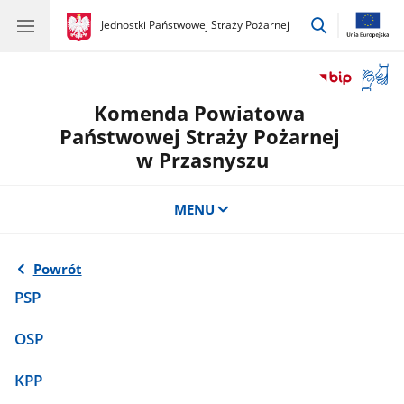
przejdź
gov.pl
Jednostki Państwowej Straży Pożarnej
gov.pl
Jednostki
do
Państwowej
wyszukiwar
Straży
Otwór
Pożarnej
okno
Komenda Powiatowa
z
tłuma
Państwowej Straży Pożarnej
języka
w Przasnyszu
migow
MENU
Powrót
PSP
OSP
KPP