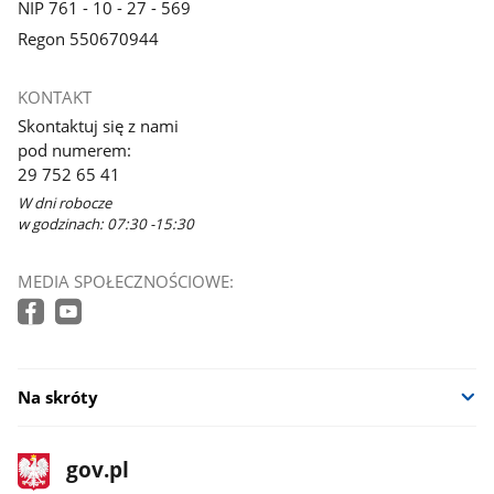
NIP 761 - 10 - 27 - 569
Regon 550670944
KONTAKT
Skontaktuj się z nami
pod numerem:
29 752 65 41
W dni robocze
w godzinach: 07:30 -15:30
MEDIA SPOŁECZNOŚCIOWE:
Na skróty
stopka
Strona
gov.pl
gov.pl