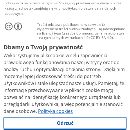
odpowiedzi na przesłane pytania. Szczegóły przetwarzania danych przez
każdą z jednostek znajdują się w ich politykach przetwarzania danych
osobowych.
Treści tekstowe publikowane w serwisie (z
wyłączeniem treści audiowizualnych), są udostępniane
na licencji typu Creative Commons: uznanie autorstwa
- na tych samych warunkach 4.0 (CC BY-SA 4.0).
Materiały audiowizualne, w tym zdjęcia, materiały
Dbamy o Twoją prywatność
audio i wideo, są udostępniane na licencji typu
Creative Commons: uznanie autorstwa użycie
Wykorzystujemy pliki cookie w celu zapewnienia
niekomercyjne - bez utworów zależnych 4.0 (CC BY-
NC-ND 4.0), o ile nie jest to stwierdzone inaczej.
prawidłowego funkcjonowania naszej witryny oraz do
analizy ruchu i optymalizacji działania strony. Dzięki nim
możemy lepiej dostosować treści do potrzeb
użytkowników i stale ulepszać nasze usługi. Pamiętaj, że
informacje przechowywane w plikach cookie mogą
pozwalać na identyfikację konkretnego urządzenia lub
przeglądarki użytkownika, a więc potencjalnie stanowić
dane osobowe.
Polityka cookies
Odrzuć