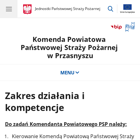
przejdź
gov.pl
Jednostki Państwowej Straży Pożarnej
gov.pl
Jednostki
do
Państwowej
wyszukiwar
Straży
Otwór
Pożarnej
okno
Komenda Powiatowa
z
tłuma
Państwowej Straży Pożarnej
języka
w Przasnyszu
migow
MENU
Zakres działania i
kompetencje
Do zadań Komendanta Powiatowego PSP należy:
Kierowanie Komendą Powiatową Państwowej Straży