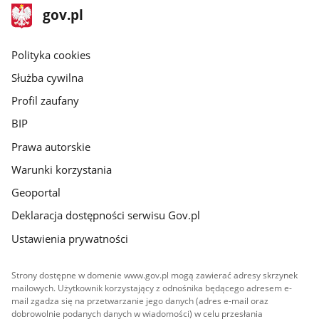
stopka
Strona
gov.pl
gov.pl
główna
gov.pl
Polityka cookies
Służba cywilna
Profil zaufany
BIP
Prawa autorskie
Warunki korzystania
Geoportal
Deklaracja dostępności serwisu Gov.pl
Ustawienia prywatności
Strony dostępne w domenie www.gov.pl mogą zawierać adresy skrzynek
mailowych. Użytkownik korzystający z odnośnika będącego adresem e-
mail zgadza się na przetwarzanie jego danych (adres e-mail oraz
dobrowolnie podanych danych w wiadomości) w celu przesłania