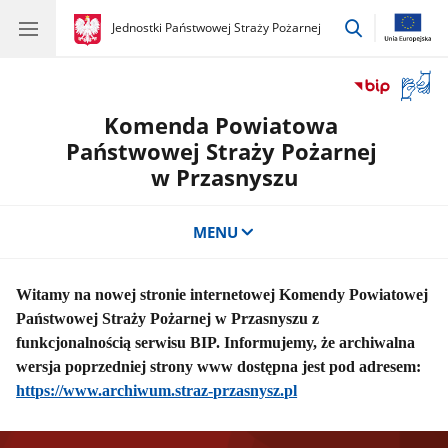
przejdź
gov.pl
Jednostki Państwowej Straży Pożarnej
gov.pl
Jednostki
do
Państwowej
wyszukiwar
Straży
Otwór
Pożarnej
okno
Komenda Powiatowa
z
tłuma
Państwowej Straży Pożarnej
języka
w Przasnyszu
migow
MENU
Witamy na nowej stronie internetowej Komendy Powiatowej
Państwowej Straży Pożarnej w Przasnyszu z
funkcjonalnością serwisu BIP. Informujemy, że archiwalna
wersja poprzedniej strony www dostępna jest pod adresem:
https://www.archiwum.straz-przasnysz.pl