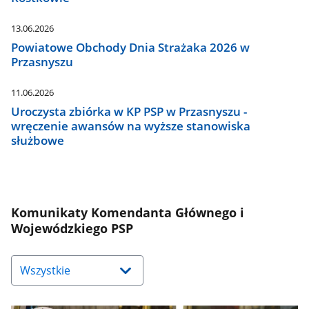
13.06.2026
Powiatowe Obchody Dnia Strażaka 2026 w
Przasnyszu
11.06.2026
Uroczysta zbiórka w KP PSP w Przasnyszu -
wręczenie awansów na wyższe stanowiska
służbowe
Komunikaty Komendanta Głównego i
Wojewódzkiego PSP
Naciśnij
strzałkę
w
dół,