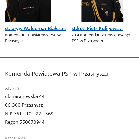
st. bryg. Waldemar Białczak
st.kpt. Piotr Kuligowski
Komendant Powiatowy PSP w
Z-ca Komendanta Powiatowego
Przasnyszu
PSP w Przasnyszu
stopka
Komenda Powiatowa PSP w Przasnyszu
ADRES
ul. Baranowska 44
06-300 Przasnysz
NIP 761 - 10 - 27 - 569
Regon 550670944
KONTAKT