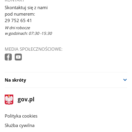
Skontaktuj się z nami
pod numerem:
29 752 65 41
W dni robocze
w godzinach: 07:30 -15:30
MEDIA SPOŁECZNOŚCIOWE:
Na skróty
stopka
Strona
gov.pl
gov.pl
główna
gov.pl
Polityka cookies
Służba cywilna