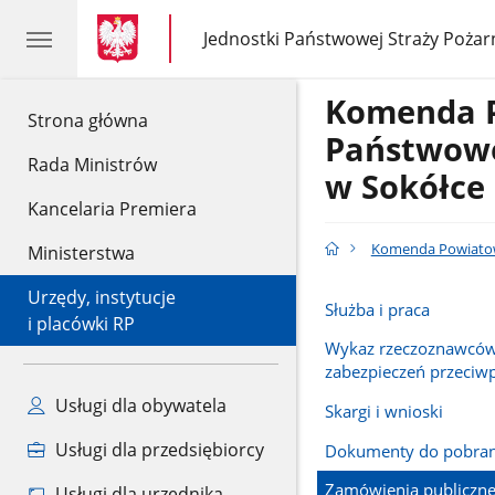
gov.pl
gov.pl
Jednostki Państwowej Straży Pożar
gov.pl
Jednostki
Państwowej
Straży
Komenda 
Pożarnej
gov.pl
Strona główna
Państwowe
Rada Ministrów
w Sokółce
Kancelaria Premiera
Komenda Powiatow
Ministerstwa
Urzędy, instytucje
Służba i praca
i placówki RP
Wykaz rzeczoznawców
zabezpieczeń przeci
Usługi dla obywatela
Skargi i wnioski
Usługi dla przedsiębiorcy
Dokumenty do pobran
Zamówienia publiczn
Usługi dla urzędnika