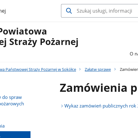
nej
Powiatowa
j Straży Pożarnej
O n
a Państwowej Straży Pożarnej w Sokółce
Załatw sprawę
Zamówieni
Zamówienia p
 do spraw
wpożarowych
Wykaz zamówień publicznych rok
ia
e