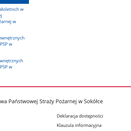
łoletnich w
j
żarnej w
ewnętrznych
 PSP w
ewnętrznych
 PSP w
a Państwowej Straży Pożarnej w Sokółce
Deklaracja dostępności
Klauzula informacyjna