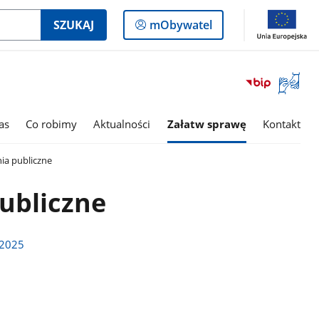
Logowanie
SZUKAJ
mObywatel
do
panelu
Otwórz
okno
z
tłumac
as
Co robimy
Aktualności
Załatw sprawę
Kontakt
języka
migowe
a publiczne
ubliczne
 2025