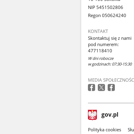
NIP 5451502806
Regon 050624240
KONTAKT
Skontaktuj się z nami
pod numerem:
477118410
W dni robocze
w godzinach: 07:30-15:30
MEDIA SPOŁECZNOŚC
stopka
Strona
gov.pl
gov.pl
główna
gov.pl
Polityka cookies
Sł