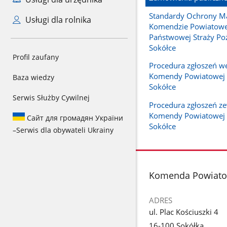
Standardy Ochrony Ma
Usługi dla rolnika
Komendzie Powiatowe
Państwowej Straży Po
Sokółce
Profil zaufany
Procedura zgłoszeń w
Komendy Powiatowej
Baza wiedzy
Sokółce
Serwis Służby Cywilnej
Procedura zgłoszeń z
Komendy Powiatowej
Сайт для громадян України
Sokółce
–
Serwis dla obywateli Ukrainy
stopka
Komenda Powiatow
ADRES
ul. Plac Kościuszki 4
16-100 Sokółka