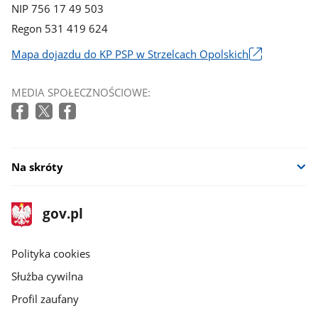
NIP 756 17 49 503
Regon 531 419 624
Mapa dojazdu do KP PSP w Strzelcach Opolskich
Link
otworzy
MEDIA SPOŁECZNOŚCIOWE:
się
w
nowym
oknie
Na skróty
stopka
Strona
gov.pl
gov.pl
główna
gov.pl
Polityka cookies
Służba cywilna
Profil zaufany