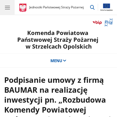
przejdź
gov.pl
Jednostki Państwowej Straży Pożarnej
gov.pl
Jednostki
do
Państwowej
wyszukiwar
Straży
Otwór
Pożarnej
okno
Komenda Powiatowa
z
tłuma
Państwowej Straży Pożarnej
języka
w Strzelcach Opolskich
migow
MENU
Podpisanie umowy z firmą
BAUMAR na realizację
inwestycji pn. „Rozbudowa
Komendy Powiatowej