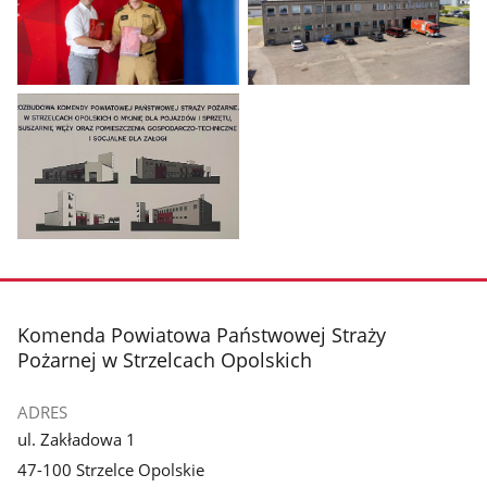
Pokaż
Pokaż
zdjęcie
zdjęcie
1
2
z
z
galerii.
galerii.
Pokaż
zdjęcie
3
z
stopka
Komenda Powiatowa Państwowej Straży
galerii.
Pożarnej w Strzelcach Opolskich
ADRES
ul. Zakładowa 1
47-100 Strzelce Opolskie