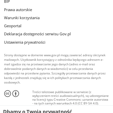
BIP
Prawa autorskie
Warunki korzystania
Geoportal
Deklaracja dostępności serwisu Gov.pl
Ustawienia prywatności
Strony dostępne w domenie www.gov.pl mogą zawierać adresy skrzynek
mailowych. Użytkownik korzystający z odnośnika będącego adresem e-
mail zgadza się na przetwarzanie jego danych (adres e-mail oraz
dobrowolnie podanych danych w wiadomości) w celu przesłania
odpowiedzi na przesłane pytania. Szczegóły przetwarzania danych przez
każdą z jednostek znajdują się w ich politykach przetwarzania danych
osobowych.
Treści tekstowe publikowane w serwisie (z
wyłączeniem treści audiowizualnych), są udostępniane
na licencji typu Creative Commons: uznanie autorstwa
- na tych samych warunkach 4.0 (CC BY-SA 4.0).
Materiały audiowizualne, w tym zdjęcia, materiały
Dbamy o Twoją prywatność
audio i wideo, są udostępniane na licencji typu