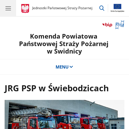
przejdź
gov.pl
Jednostki Państwowej Straży Pożarnej
gov.pl
Jednostki
do
Państwowej
wyszukiwar
Straży
Otwór
Pożarnej
okno
Komenda Powiatowa
z
tłuma
Państwowej Straży Pożarnej
języka
w Świdnicy
migow
MENU
JRG PSP w Świebodzicach