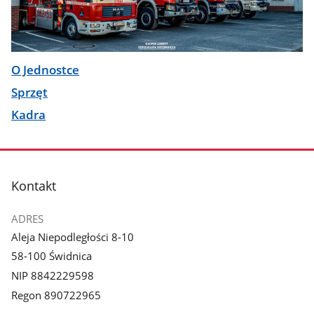
O Jednostce
Sprzęt
Kadra
stopka
Kontakt
ADRES
Aleja Niepodległości 8-10
58-100 Świdnica
NIP 8842229598
Regon 890722965