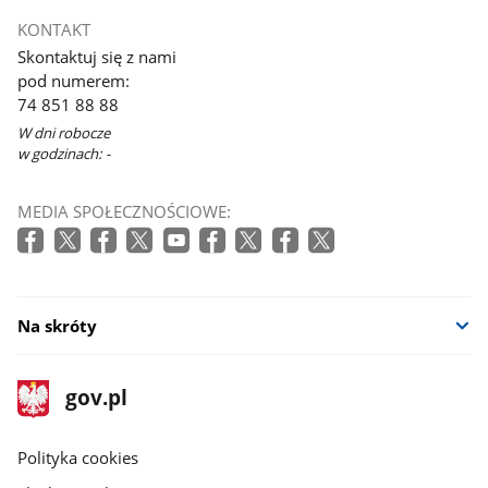
KONTAKT
Skontaktuj się z nami
pod numerem:
74 851 88 88
W dni robocze
w godzinach: -
MEDIA SPOŁECZNOŚCIOWE:
Na skróty
stopka
Strona
gov.pl
gov.pl
główna
gov.pl
Polityka cookies