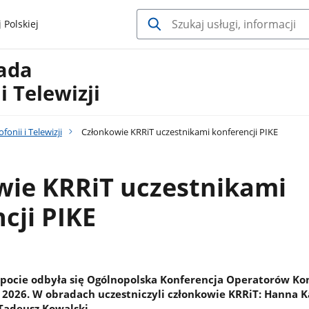
 Polskiej
Rada
i Telewizji
onii i Telewizji
Członkowie KRRiT uczestnikami konferencji PIKE
wie KRRiT uczestnikami
cji PIKE
Sopocie odbyła się Ogólnopolska Konferencja Operatorów Ko
E 2026. W obradach uczestniczyli członkowie KRRiT: Hanna K
Tadeusz Kowalski.