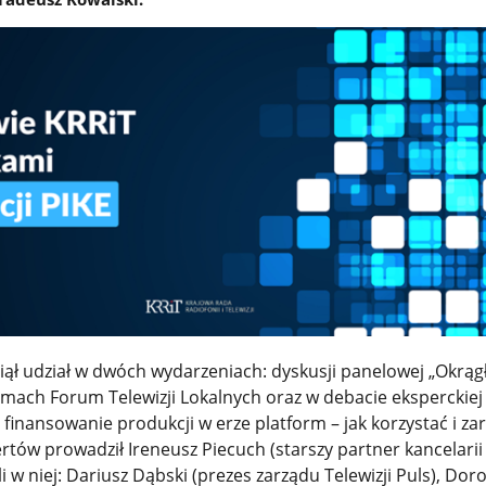
ął udział w dwóch wydarzeniach: dyskusji panelowej „Okrągł
amach Forum Telewizji Lokalnych oraz w debacie eksperckiej
i finansowanie produkcji w erze platform – jak korzystać i za
rtów prowadził Ireneusz Piecuch (starszy partner kancelari
i w niej: Dariusz Dąbski (prezes zarządu Telewizji Puls), Dor