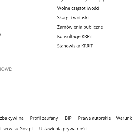
Wolne częstotliwości
Skargi i wnioski
Zamówienia publiczne
a
Konsultacje KRRiT
Stanowiska KRRiT
IOWE:
użba cywilna
Profil zaufany
BIP
Prawa autorskie
Warunki
i serwisu Gov.pl
Ustawienia prywatności