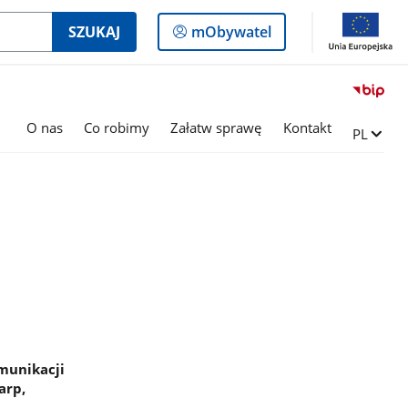
Logowanie
SZUKAJ
mObywatel
do
panelu
O nas
Co robimy
Załatw sprawę
Kontakt
Zmień ję
PL
munikacji
arp,