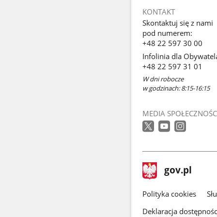
KONTAKT
Skontaktuj się z nami
pod numerem:
+48 22 597 30 00
Infolinia dla Obywatel
+48 22 597 31 01
W dni robocze
w godzinach: 8:15-16:15
MEDIA SPOŁECZNOŚC
stopka
Strona
gov.pl
gov.pl
główna
gov.pl
Polityka cookies
Sł
Deklaracja dostępnośc