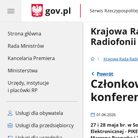
gov.pl
gov.pl
Serwis Rzeczypospolitej
Krajowa 
gov.pl
Strona główna
Radiofonii 
Rada Ministrów
Kancelaria Premiera
Krajowa Rada Radiof
Ministerstwa
Powrót
Członko
Urzędy, instytucje
i placówki RP
konferen
Usługi dla obywatela
01.06.2026
27 i 28 maja br. w 
Usługi dla przedsiębiorcy
Elektronicznej - PIK
Usługi dla urzędnika
Marzena Paczuska i 