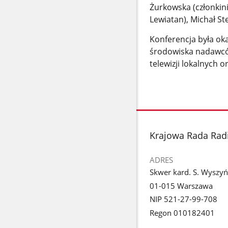
Żurkowska (członkin
Lewiatan), Michał St
Konferencja była ok
środowiska nadawcó
telewizji lokalnych 
stopka
Krajowa Rada Radio
ADRES
Skwer kard. S. Wyszyń
01-015 Warszawa
NIP 521-27-99-708
Regon 010182401