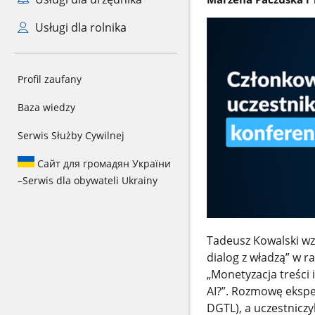
Usługi dla rolnika
Profil zaufany
Baza wiedzy
Serwis Służby Cywilnej
Сайт для громадян України
–
Serwis dla obywateli Ukrainy
Tadeusz Kowalski wzi
dialog z władzą” w r
„Monetyzacja treści 
AI?”. Rozmowę ekspe
DGTL), a uczestniczyl