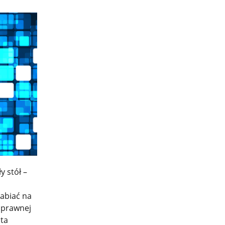
y stół –
rabiać na
i prawnej
ota