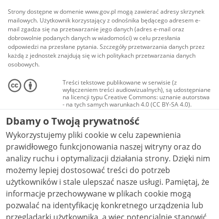
Strony dostępne w domenie www.gov.pl mogą zawierać adresy skrzynek
mailowych. Użytkownik korzystający z odnośnika będącego adresem e-
mail zgadza się na przetwarzanie jego danych (adres e-mail oraz
dobrowolnie podanych danych w wiadomości) w celu przesłania
odpowiedzi na przesłane pytania. Szczegóły przetwarzania danych przez
każdą z jednostek znajdują się w ich politykach przetwarzania danych
osobowych.
Treści tekstowe publikowane w serwisie (z
wyłączeniem treści audiowizualnych), są udostępniane
na licencji typu Creative Commons: uznanie autorstwa
- na tych samych warunkach 4.0 (CC BY-SA 4.0).
Materiały audiowizualne, w tym zdjęcia, materiały
Dbamy o Twoją prywatność
audio i wideo, są udostępniane na licencji typu
Creative Commons: uznanie autorstwa użycie
Wykorzystujemy pliki cookie w celu zapewnienia
niekomercyjne - bez utworów zależnych 4.0 (CC BY-
NC-ND 4.0), o ile nie jest to stwierdzone inaczej.
prawidłowego funkcjonowania naszej witryny oraz do
analizy ruchu i optymalizacji działania strony. Dzięki nim
możemy lepiej dostosować treści do potrzeb
użytkowników i stale ulepszać nasze usługi. Pamiętaj, że
informacje przechowywane w plikach cookie mogą
pozwalać na identyfikację konkretnego urządzenia lub
przeglądarki użytkownika, a więc potencjalnie stanowić