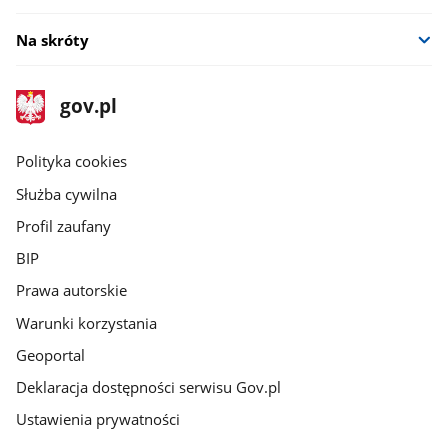
Na skróty
stopka
Strona
gov.pl
gov.pl
główna
gov.pl
Polityka cookies
Służba cywilna
Profil zaufany
BIP
Prawa autorskie
Warunki korzystania
Geoportal
Deklaracja dostępności serwisu Gov.pl
Ustawienia prywatności