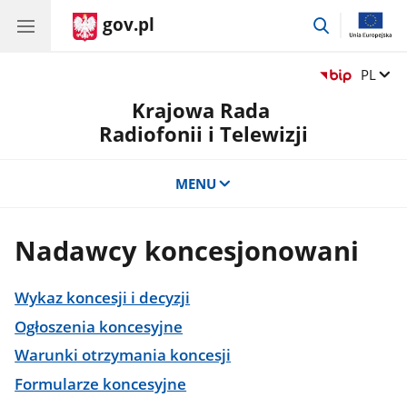
gov.pl
przejdź
do
wyszukiwar
Zmień 
PL
Krajowa Rada
Radiofonii i Telewizji
MENU
Nadawcy koncesjonowani
Wykaz koncesji i decyzji
Ogłoszenia koncesyjne
Warunki otrzymania koncesji
Formularze koncesyjne