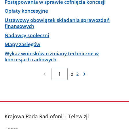
Postępowania w sprawie cofnięcia koncesji
Opłaty koncesyjne
Ustawowy obowiązek składania sprawozdań
finansowych
Nadawcy społeczni
Mapy zasięgów
Wykaz wniosków o zmiany techniczne w
koncesjach radiowych
z
2
stopka
Krajowa Rada Radiofonii i Telewizji