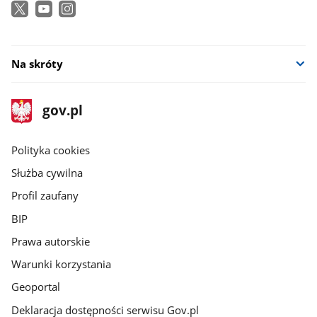
Na skróty
stopka
Strona
gov.pl
gov.pl
główna
gov.pl
Polityka cookies
Służba cywilna
Profil zaufany
BIP
Prawa autorskie
Warunki korzystania
Geoportal
Deklaracja dostępności serwisu Gov.pl