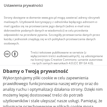
Ustawienia prywatności
Strony dostępne w domenie www.gov.pl mogą zawierać adresy skrzynek
mailowych. Użytkownik korzystający z odnośnika będącego adresem e-
mail zgadza się na przetwarzanie jego danych (adres e-mail oraz
dobrowolnie podanych danych w wiadomości) w celu przesłania
odpowiedzi na przesłane pytania. Szczegóły przetwarzania danych przez
każdą z jednostek znajdują się w ich politykach przetwarzania danych
osobowych.
Treści tekstowe publikowane w serwisie (z
wyłączeniem treści audiowizualnych), są udostępniane
na licencji typu Creative Commons: uznanie autorstwa
- na tych samych warunkach 4.0 (CC BY-SA 4.0).
Materiały audiowizualne, w tym zdjęcia, materiały
Dbamy o Twoją prywatność
audio i wideo, są udostępniane na licencji typu
Creative Commons: uznanie autorstwa użycie
Wykorzystujemy pliki cookie w celu zapewnienia
niekomercyjne - bez utworów zależnych 4.0 (CC BY-
NC-ND 4.0), o ile nie jest to stwierdzone inaczej.
prawidłowego funkcjonowania naszej witryny oraz do
analizy ruchu i optymalizacji działania strony. Dzięki nim
możemy lepiej dostosować treści do potrzeb
użytkowników i stale ulepszać nasze usługi. Pamiętaj, że
informacje przechowywane w plikach cookie mogą