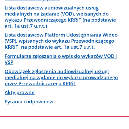
Lista dostawców audiowizualnych usług
medialnych na żądanie (VOD), wpisanych do
wykazu Przewodniczącego KRRiT (na podstawie
art. 1a ust.7 u.r.t.)
Lista dostawców Platform Udostępniania Wideo
(VSP), wpisanych do wykazu Przewodniczącego
KRRiT, na podstawie art. 1a ust.7 u.r.t.
Formularze zgłoszenia o wpis do wykazów VOD i
VSP
Obowiązek zgłoszenia audiowizualnej usługi
medialnej na żądanie do wykazu prowadzonego
przez Przewodniczacego KRRiT
Akty prawne
Pytania i odpowiedzi