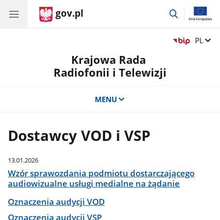
gov.pl
przejdź
do
wyszukiwar
Zmień 
PL
Krajowa Rada
Radiofonii i Telewizji
MENU
Dostawcy VOD i VSP
13.01.2026
Wzór sprawozdania podmiotu dostarczającego
audiowizualne usługi medialne na żądanie
Oznaczenia audycji VOD
Oznaczenia audycji VSP