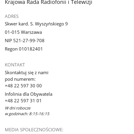
stopka
Krajowa Rada Radiofonii i Telewizji
ADRES
Skwer kard. S. Wyszyńskiego 9
01-015 Warszawa
NIP 521-27-99-708
Regon 010182401
KONTAKT
Skontaktuj się z nami
pod numerem:
+48 22 597 30 00
Infolinia dla Obywatela
+48 22 597 31 01
W dni robocze
w godzinach: 8:15-16:15
MEDIA SPOŁECZNOŚCIOWE: