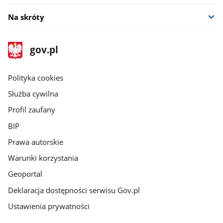
Na skróty
stopka
Strona
gov.pl
gov.pl
główna
gov.pl
Polityka cookies
Służba cywilna
Profil zaufany
BIP
Prawa autorskie
Warunki korzystania
Geoportal
Deklaracja dostępności serwisu Gov.pl
Ustawienia prywatności