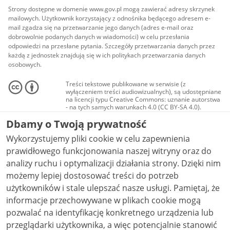
Strony dostępne w domenie www.gov.pl mogą zawierać adresy skrzynek
mailowych. Użytkownik korzystający z odnośnika będącego adresem e-
mail zgadza się na przetwarzanie jego danych (adres e-mail oraz
dobrowolnie podanych danych w wiadomości) w celu przesłania
odpowiedzi na przesłane pytania. Szczegóły przetwarzania danych przez
każdą z jednostek znajdują się w ich politykach przetwarzania danych
osobowych.
Treści tekstowe publikowane w serwisie (z
wyłączeniem treści audiowizualnych), są udostępniane
na licencji typu Creative Commons: uznanie autorstwa
- na tych samych warunkach 4.0 (CC BY-SA 4.0).
Materiały audiowizualne, w tym zdjęcia, materiały
Dbamy o Twoją prywatność
audio i wideo, są udostępniane na licencji typu
Creative Commons: uznanie autorstwa użycie
Wykorzystujemy pliki cookie w celu zapewnienia
niekomercyjne - bez utworów zależnych 4.0 (CC BY-
NC-ND 4.0), o ile nie jest to stwierdzone inaczej.
prawidłowego funkcjonowania naszej witryny oraz do
analizy ruchu i optymalizacji działania strony. Dzięki nim
możemy lepiej dostosować treści do potrzeb
użytkowników i stale ulepszać nasze usługi. Pamiętaj, że
informacje przechowywane w plikach cookie mogą
pozwalać na identyfikację konkretnego urządzenia lub
przeglądarki użytkownika, a więc potencjalnie stanowić