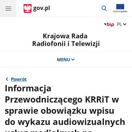
gov.pl
przejdź
do
wyszukiwar
Zmień 
PL
Krajowa Rada
Radiofonii i Telewizji
MENU
Powrót
Informacja
Przewodniczącego KRRiT w
sprawie obowiązku wpisu
do wykazu audiowizualnych