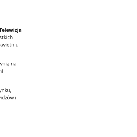
Telewizja
stkich
kwietniu
wnią na
ni
ynku,
idzów i