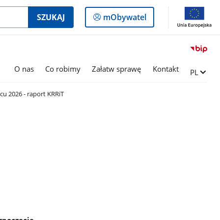
Logowanie
SZUKAJ
mObywatel
do
panelu
O nas
Co robimy
Załatw sprawę
Kontakt
Zmień ję
PL
cu 2026 - raport KRRiT