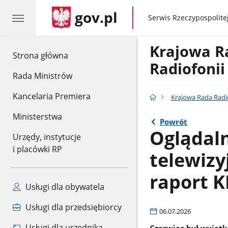
gov.pl
gov.pl
Serwis Rzeczypospolitej
Krajowa 
gov.pl
Strona główna
Radiofonii 
Rada Ministrów
Kancelaria Premiera
Krajowa Rada Radiof
Ministerstwa
Powrót
Oglądaln
Urzędy, instytucje
i placówki RP
telewizy
raport K
Usługi dla obywatela
Usługi dla przedsiębiorcy
06.07.2026
Usługi dla urzędnika