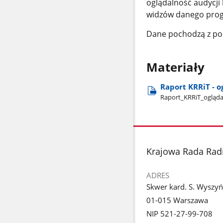
oglądalność audycji
widzów danego progr
Dane pochodzą z pom
Materiały
Raport KRRiT - o
Raport​_KRRiT​_ogląda
stopka
Krajowa Rada Radio
ADRES
Skwer kard. S. Wyszyń
01-015 Warszawa
NIP 521-27-99-708