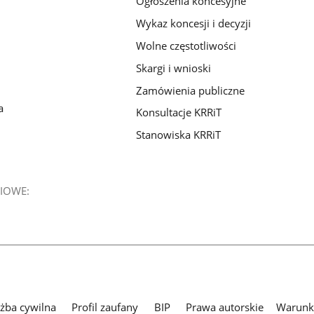
Ogłoszenia koncesyjne
Wykaz koncesji i decyzji
Wolne częstotliwości
Skargi i wnioski
Zamówienia publiczne
a
Konsultacje KRRiT
Stanowiska KRRiT
IOWE:
użba cywilna
Profil zaufany
BIP
Prawa autorskie
Warunki