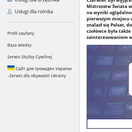
Czerwiec był wyjątk
Mistrzostw Świata w
Usługi dla rolnika
na wyniki oglądalnoś
pierwszym miejscu u
znalazł się Polsat, 
czołówce była także
Profil zaufany
zainteresowaniem w
Baza wiedzy
Serwis Służby Cywilnej
Сайт для громадян України
–
Serwis dla obywateli Ukrainy