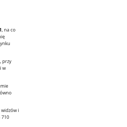
1
, na co
nię
rynku
 przy
i w
omie
arówno
 widzów i
8 710