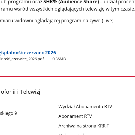
 lub programu oraz
SHR% (Audience Share)
– udział proce
amu wśród wszystkich oglądających telewizję w tym czasie
iaru widowni oglądającej program na żywo (Live).
glądalność czerwiec 2026
lność​_czerwiec​_2026.pdf
0.36MB
fonii i Telewizji
Wydział Abonamentu RTV
skiego 9
Abonament RTV
Archiwalna strona KRRiT