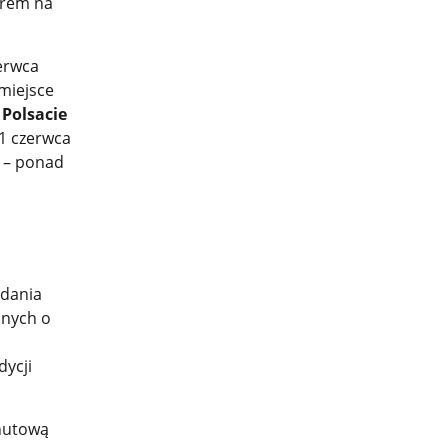
orem na
zerwca
 miejsce
Polsacie
1 czerwca
 – ponad
adania
jnych o
dycji
nutową