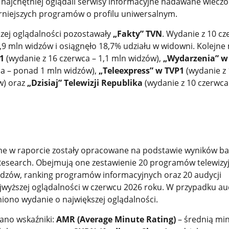
najchętniej oglądali serwisy informacyjne nadawane wiecz
niejszych programów o profilu uniwersalnym.
zej oglądalności pozostawały
„Fakty” TVN
. Wydanie z 10 c
,9 mln widzów i osiągnęło 18,7% udziału w widowni. Kolejne
1
(wydanie z 16 czerwca – 1,1 mln widzów),
„Wydarzenia” w 
ca – ponad 1 mln widzów),
„Teleexpress” w TVP1
(wydanie z 
w) oraz
„Dzisiaj” Telewizji Republika
(wydanie z 10 czerwca
e w raporcie zostały opracowane na podstawie wyników b
esearch. Obejmują one zestawienie 20 programów telewizy
 widzów, ranking programów informacyjnych oraz 20 audycji
jwyższej oglądalności w czerwcu 2026 roku. W przypadku au
niono wydanie o największej oglądalności.
tano wskaźniki:
AMR (Average Minute Rating)
– średnią mi