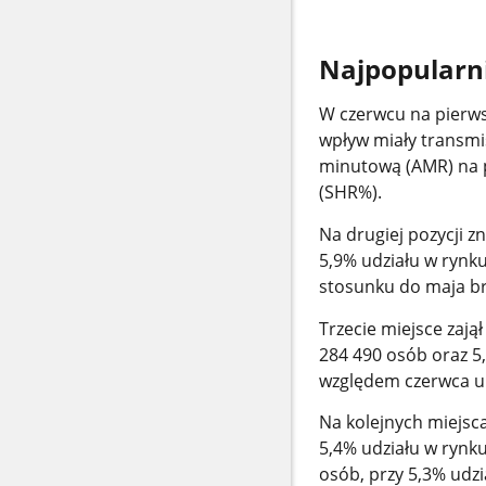
Najpopularni
W czerwcu na pierw
wpływ miały transmi
minutową (AMR) na p
(SHR%).
Na drugiej pozycji zn
5,9% udziału w rynku
stosunku do maja br
Trzecie miejsce zają
284 490 osób oraz 5
względem czerwca ub
Na kolejnych miejsc
5,4% udziału w rynk
osób, przy 5,3% udzi