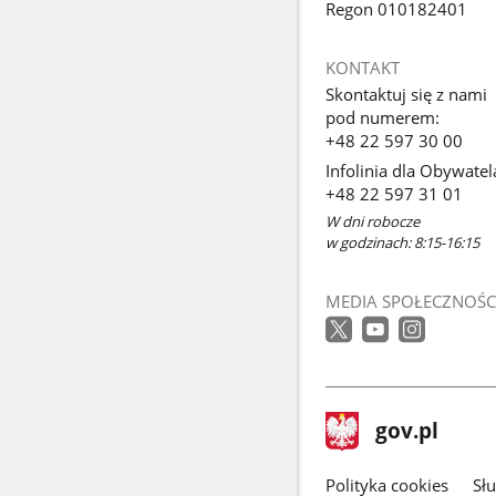
Regon 010182401
KONTAKT
Skontaktuj się z nami
pod numerem:
+48 22 597 30 00
Infolinia dla Obywatel
+48 22 597 31 01
W dni robocze
w godzinach: 8:15-16:15
MEDIA SPOŁECZNOŚC
stopka
Strona
gov.pl
gov.pl
główna
gov.pl
Polityka cookies
Sł