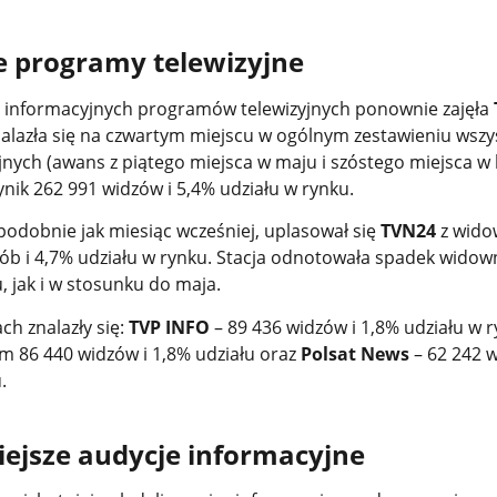
e programy telewizyjne
d informacyjnych programów telewizyjnych ponownie zajęła
znalazła się na czwartym miejscu w ogólnym zestawieniu wszy
nych (awans z piątego miejsca w maju i szóstego miejsca w 
wynik 262 991 widzów i 5,4% udziału w rynku.
podobnie jak miesiąc wcześniej, uplasował się
TVN24
z wido
ób i 4,7% udziału w rynku. Stacja odnotowała spadek widow
 jak i w stosunku do maja.
ch znalazły się:
TVP INFO
– 89 436 widzów i 1,8% udziału w r
m 86 440 widzów i 1,8% udziału oraz
Polsat News
– 62 242 w
.
ejsze audycje informacyjne