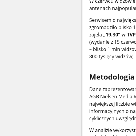
W czerwcu widzowie 
antenach najpopular
Serwisem o najwięks
zgromadziło blisko 1
zajęła
„19.30” w TVP
(wydanie z 15 czerw
– blisko 1 mln widzó
800 tysięcy widzów).
Metodologia
Dane zaprezentowan
AGB Nielsen Media R
największej liczbie
informacyjnych o na
cyklicznych uwzględ
W analizie wykorzys