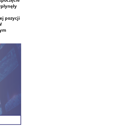
zpoczęcie
wpłynęły
j pozycji
W
zym