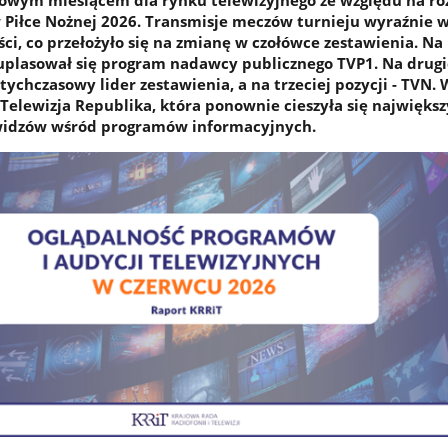
owym miesiącem dla rynku telewizyjnego ze względu na ro
 Piłce Nożnej 2026. Transmisje meczów turnieju wyraźnie 
ci, co przełożyło się na zmianę w czołówce zestawienia. Na
plasował się program nadawcy publicznego TVP1. Na drugie
dotychczasowy lider zestawienia, a na trzeciej pozycji - TVN. 
 Telewizja Republika, która ponownie cieszyła się najwięks
idzów wśród programów informacyjnych.