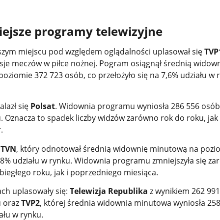
ejsze programy telewizyjne
szym miejscu pod względem oglądalności uplasował się
TVP
sje meczów w piłce nożnej. Pogram osiągnął średnią widow
oziomie 372 723 osób, co przełożyło się na 7,6% udziału w 
alazł się
Polsat
. Widownia programu wyniosła 286 556 osób,
. Oznacza to spadek liczby widzów zarówno rok do roku, jak 
.
ł
TVN
, który odnotował średnią widownię minutową na pozi
,8% udziału w rynku. Widownia programu zmniejszyła się z
iegłego roku, jak i poprzedniego miesiąca.
ach uplasowały się:
Telewizja Republika
z wynikiem 262 991
u oraz
TVP2
, której średnia widownia minutowa wyniosła 25
ału w rynku.