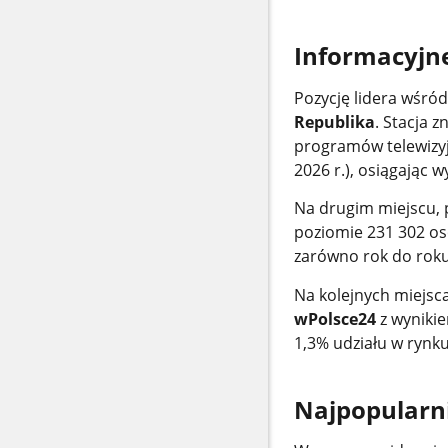
Informacyjn
Pozycję lidera wśró
Republika
. Stacja 
programów telewizyj
2026 r.), osiągając 
Na drugim miejscu, 
poziomie 231 302 os
zarówno rok do roku,
Na kolejnych miejsca
wPolsce24
z wynikie
1,3% udziału w rynku
Najpopularni