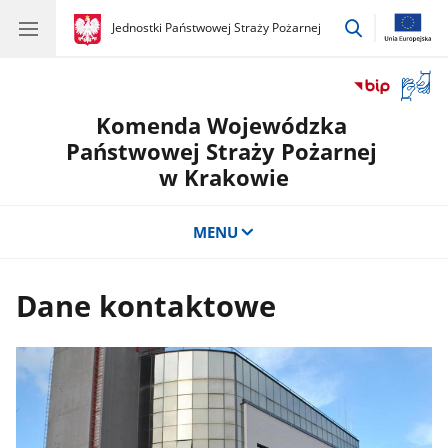
przejdź
gov.pl
Jednostki Państwowej Straży Pożarnej
gov.pl
Jednostki
do
Państwowej
wyszukiwar
Straży
Otwór
Pożarnej
okno
Komenda Wojewódzka
z
tłuma
Państwowej Straży Pożarnej
języka
w Krakowie
migow
MENU
Dane kontaktowe