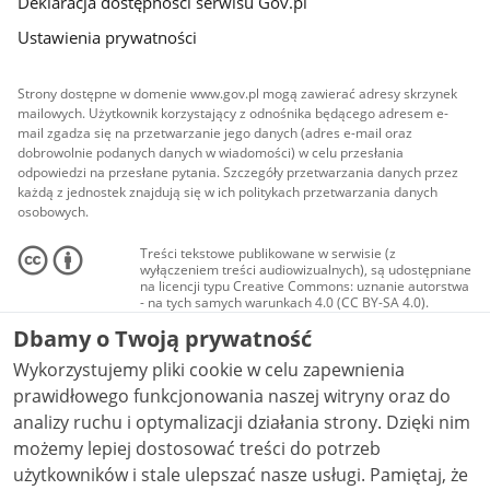
Deklaracja dostępności serwisu Gov.pl
Ustawienia prywatności
Strony dostępne w domenie www.gov.pl mogą zawierać adresy skrzynek
mailowych. Użytkownik korzystający z odnośnika będącego adresem e-
mail zgadza się na przetwarzanie jego danych (adres e-mail oraz
dobrowolnie podanych danych w wiadomości) w celu przesłania
odpowiedzi na przesłane pytania. Szczegóły przetwarzania danych przez
każdą z jednostek znajdują się w ich politykach przetwarzania danych
osobowych.
Treści tekstowe publikowane w serwisie (z
wyłączeniem treści audiowizualnych), są udostępniane
na licencji typu Creative Commons: uznanie autorstwa
- na tych samych warunkach 4.0 (CC BY-SA 4.0).
Materiały audiowizualne, w tym zdjęcia, materiały
Dbamy o Twoją prywatność
audio i wideo, są udostępniane na licencji typu
Creative Commons: uznanie autorstwa użycie
Wykorzystujemy pliki cookie w celu zapewnienia
niekomercyjne - bez utworów zależnych 4.0 (CC BY-
NC-ND 4.0), o ile nie jest to stwierdzone inaczej.
prawidłowego funkcjonowania naszej witryny oraz do
analizy ruchu i optymalizacji działania strony. Dzięki nim
możemy lepiej dostosować treści do potrzeb
użytkowników i stale ulepszać nasze usługi. Pamiętaj, że