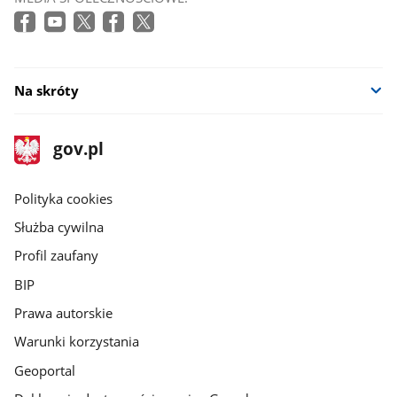
Na skróty
stopka
Strona
gov.pl
gov.pl
główna
gov.pl
Polityka cookies
Służba cywilna
Profil zaufany
BIP
Prawa autorskie
Warunki korzystania
Geoportal