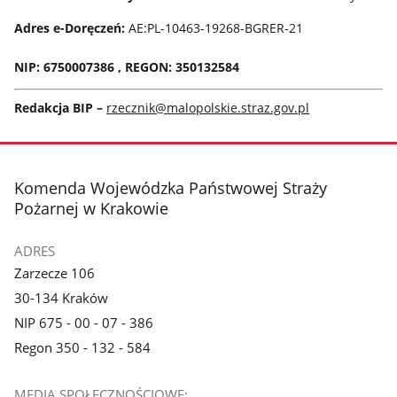
Adres e-Doręczeń:
AE:PL-10463-19268-BGRER-21
NIP: 6750007386 , REGON: 350132584
Redakcja BIP –
rzecznik@malopolskie.straz.gov.pl
stopka
Komenda Wojewódzka Państwowej Straży
Pożarnej w Krakowie
ADRES
Zarzecze 106
30-134 Kraków
NIP 675 - 00 - 07 - 386
Regon 350 - 132 - 584
MEDIA SPOŁECZNOŚCIOWE: