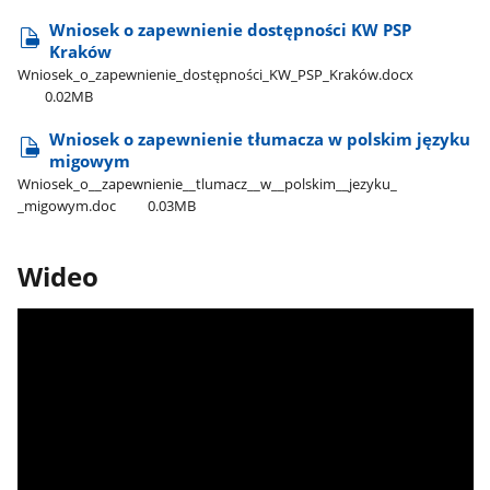
Wniosek o zapewnienie dostępności KW PSP
Kraków
Wniosek​_o​_zapewnienie​_dostępności​_KW​_PSP​_Kraków.docx
0.02MB
Wniosek o zapewnienie tłumacza w polskim języku
migowym
Wniosek​_o​_​_zapewnienie​_​_tlumacz​_​_w​_​_polskim​_​_jezyku​_​
_migowym.doc
0.03MB
Wideo