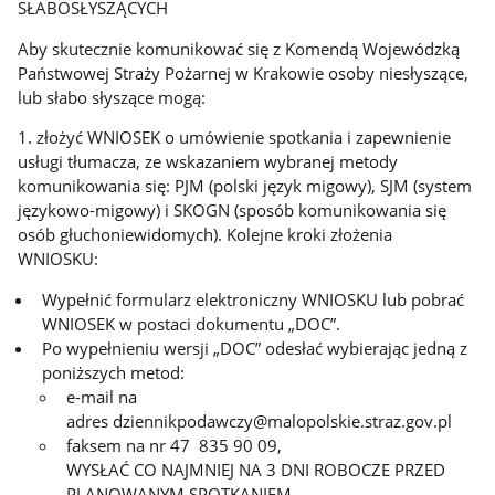
SŁABOSŁYSZĄCYCH
Aby skutecznie komunikować się z Komendą Wojewódzką
Państwowej Straży Pożarnej w Krakowie osoby niesłyszące,
lub słabo słyszące mogą:
1. złożyć WNIOSEK o umówienie spotkania i zapewnienie
usługi tłumacza, ze wskazaniem wybranej metody
komunikowania się: PJM (polski język migowy), SJM (system
językowo-migowy) i SKOGN (sposób komunikowania się
osób głuchoniewidomych). Kolejne kroki złożenia
WNIOSKU:
Wypełnić formularz elektroniczny WNIOSKU lub pobrać
WNIOSEK w postaci dokumentu „DOC”.
Po wypełnieniu wersji „DOC” odesłać wybierając jedną z
poniższych metod:
e-mail na
adres dziennikpodawczy@malopolskie.straz.gov.pl
faksem na nr 47 835 90 09,
WYSŁAĆ CO NAJMNIEJ NA 3 DNI ROBOCZE PRZED
PLANOWANYM SPOTKANIEM.