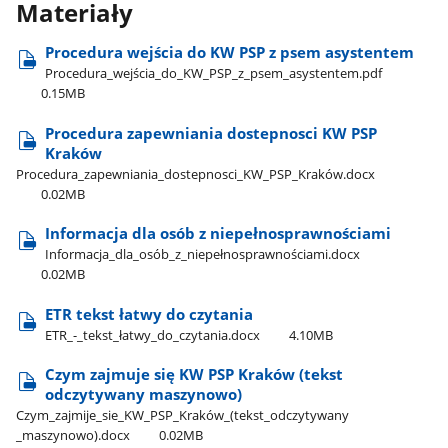
Materiały
Procedura wejścia do KW PSP z psem asystentem
Procedura​_wejścia​_do​_KW​_PSP​_z​_psem​_asystentem.pdf
0.15MB
Procedura zapewniania dostepnosci KW PSP
Kraków
Procedura​_zapewniania​_dostepnosci​_KW​_PSP​_Kraków.docx
0.02MB
Informacja dla osób z niepełnosprawnościami
Informacja​_dla​_osób​_z​_niepełnosprawnościami.docx
0.02MB
ETR tekst łatwy do czytania
ETR​_-​_tekst​_łatwy​_do​_czytania.docx
4.10MB
Czym zajmuje się KW PSP Kraków (tekst
odczytywany maszynowo)
Czym​_zajmije​_sie​_KW​_PSP​_Kraków​_(tekst​_odczytywany​
_maszynowo).docx
0.02MB