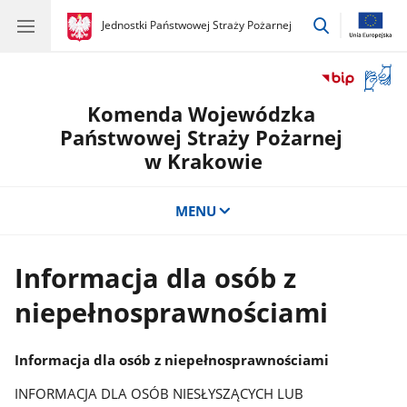
przejdź
gov.pl
Jednostki Państwowej Straży Pożarnej
gov.pl
Jednostki
do
Państwowej
wyszukiwar
Straży
Otwór
Pożarnej
okno
Komenda Wojewódzka
z
tłuma
Państwowej Straży Pożarnej
języka
w Krakowie
migow
MENU
Informacja dla osób z
niepełnosprawnościami
Informacja dla osób z niepełnosprawnościami
INFORMACJA DLA OSÓB NIESŁYSZĄCYCH LUB