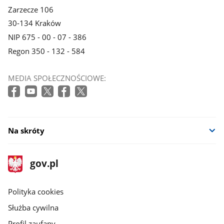
Zarzecze 106
30-134 Kraków
NIP 675 - 00 - 07 - 386
Regon 350 - 132 - 584
MEDIA SPOŁECZNOŚCIOWE:
Na skróty
stopka
Strona
gov.pl
gov.pl
główna
gov.pl
Polityka cookies
Służba cywilna
Profil zaufany