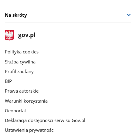
Na skróty
stopka
Strona
gov.pl
gov.pl
główna
gov.pl
Polityka cookies
Służba cywilna
Profil zaufany
BIP
Prawa autorskie
Warunki korzystania
Geoportal
Deklaracja dostępności serwisu Gov.pl
Ustawienia prywatności