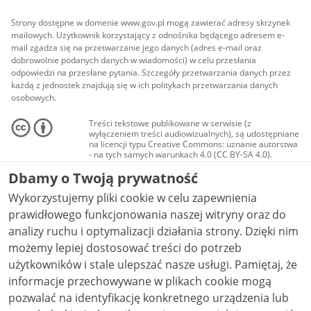
Strony dostępne w domenie www.gov.pl mogą zawierać adresy skrzynek
mailowych. Użytkownik korzystający z odnośnika będącego adresem e-
mail zgadza się na przetwarzanie jego danych (adres e-mail oraz
dobrowolnie podanych danych w wiadomości) w celu przesłania
odpowiedzi na przesłane pytania. Szczegóły przetwarzania danych przez
każdą z jednostek znajdują się w ich politykach przetwarzania danych
osobowych.
Treści tekstowe publikowane w serwisie (z
wyłączeniem treści audiowizualnych), są udostępniane
na licencji typu Creative Commons: uznanie autorstwa
- na tych samych warunkach 4.0 (CC BY-SA 4.0).
Materiały audiowizualne, w tym zdjęcia, materiały
Dbamy o Twoją prywatność
audio i wideo, są udostępniane na licencji typu
Creative Commons: uznanie autorstwa użycie
Wykorzystujemy pliki cookie w celu zapewnienia
niekomercyjne - bez utworów zależnych 4.0 (CC BY-
NC-ND 4.0), o ile nie jest to stwierdzone inaczej.
prawidłowego funkcjonowania naszej witryny oraz do
analizy ruchu i optymalizacji działania strony. Dzięki nim
możemy lepiej dostosować treści do potrzeb
użytkowników i stale ulepszać nasze usługi. Pamiętaj, że
informacje przechowywane w plikach cookie mogą
pozwalać na identyfikację konkretnego urządzenia lub