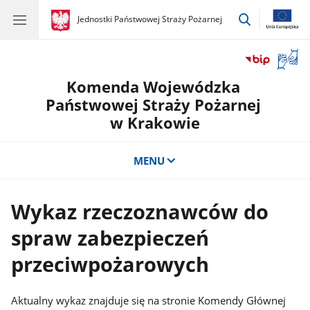
przejdź
gov.pl
Jednostki Państwowej Straży Pożarnej
gov.pl
Jednostki
do
Państwowej
wyszukiwar
Straży
Otwór
Pożarnej
okno
Komenda Wojewódzka
z
tłuma
Państwowej Straży Pożarnej
języka
w Krakowie
migow
MENU
Wykaz rzeczoznawców do
spraw zabezpieczeń
przeciwpożarowych
Aktualny wykaz znajduje się na stronie Komendy Głównej