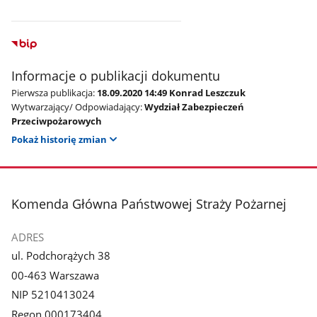
Informacje o publikacji dokumentu
Pierwsza publikacja:
18.09.2020 14:49 Konrad Leszczuk
Wytwarzający/ Odpowiadający:
Wydział Zabezpieczeń
Przeciwpożarowych
Pokaż historię zmian
stopka
Komenda Główna Państwowej Straży Pożarnej
ADRES
ul. Podchorążych 38
00-463 Warszawa
NIP 5210413024
Regon 000173404