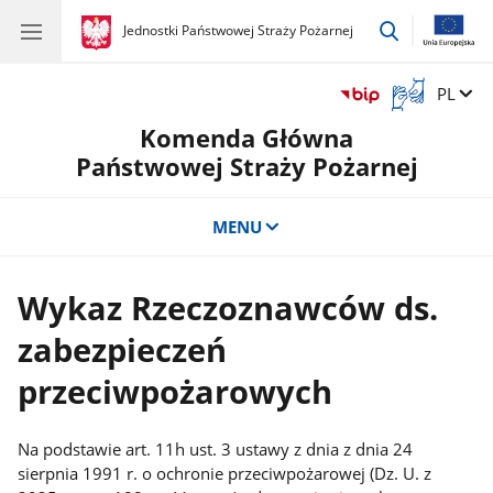
przejdź
gov.pl
Jednostki Państwowej Straży Pożarnej
gov.pl
Jednostki
do
Państwowej
wyszukiwar
Straży
Otwórz
Zmień 
PL
Pożarnej
okno
Komenda Główna
z
tłumaczem
Państwowej Straży Pożarnej
języka
migowego
MENU
Wykaz Rzeczoznawców ds.
zabezpieczeń
przeciwpożarowych
Na podstawie art. 11h ust. 3 ustawy z dnia z dnia 24
sierpnia 1991 r. o ochronie przeciwpożarowej (Dz. U. z