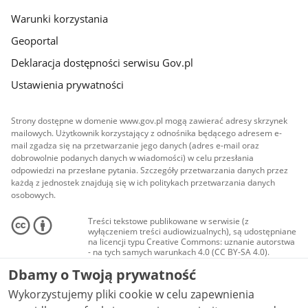
Warunki korzystania
Geoportal
Deklaracja dostępności serwisu Gov.pl
Ustawienia prywatności
Strony dostępne w domenie www.gov.pl mogą zawierać adresy skrzynek
mailowych. Użytkownik korzystający z odnośnika będącego adresem e-
mail zgadza się na przetwarzanie jego danych (adres e-mail oraz
dobrowolnie podanych danych w wiadomości) w celu przesłania
odpowiedzi na przesłane pytania. Szczegóły przetwarzania danych przez
każdą z jednostek znajdują się w ich politykach przetwarzania danych
osobowych.
Treści tekstowe publikowane w serwisie (z
wyłączeniem treści audiowizualnych), są udostępniane
na licencji typu Creative Commons: uznanie autorstwa
- na tych samych warunkach 4.0 (CC BY-SA 4.0).
Materiały audiowizualne, w tym zdjęcia, materiały
Dbamy o Twoją prywatność
audio i wideo, są udostępniane na licencji typu
Creative Commons: uznanie autorstwa użycie
Wykorzystujemy pliki cookie w celu zapewnienia
niekomercyjne - bez utworów zależnych 4.0 (CC BY-
NC-ND 4.0), o ile nie jest to stwierdzone inaczej.