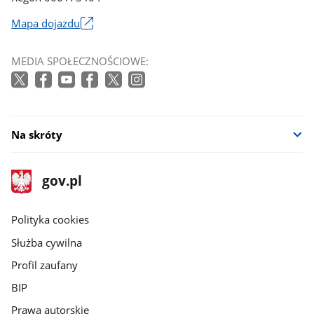
Mapa dojazdu
Link
otworzy
MEDIA SPOŁECZNOŚCIOWE:
się
w
nowym
oknie
Na skróty
stopka
Strona
gov.pl
gov.pl
główna
gov.pl
Polityka cookies
Służba cywilna
Profil zaufany
BIP
Prawa autorskie