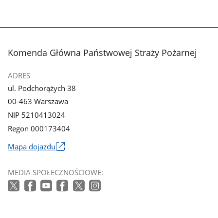
stopka
Komenda Główna Państwowej Straży Pożarnej
ADRES
ul. Podchorążych 38
00-463 Warszawa
NIP 5210413024
Regon 000173404
Mapa dojazdu
Link
otworzy
MEDIA SPOŁECZNOŚCIOWE:
się
w
nowym
oknie