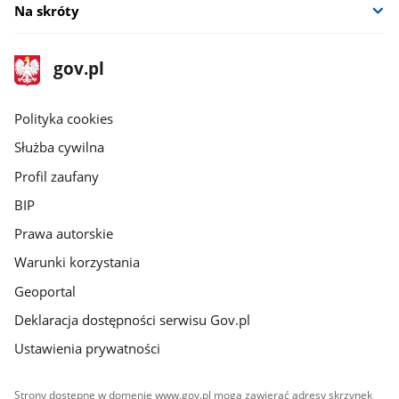
Na skróty
stopka
Strona
gov.pl
gov.pl
główna
gov.pl
Polityka cookies
Służba cywilna
Profil zaufany
BIP
Prawa autorskie
Warunki korzystania
Geoportal
Deklaracja dostępności serwisu Gov.pl
Ustawienia prywatności
Strony dostępne w domenie www.gov.pl mogą zawierać adresy skrzynek