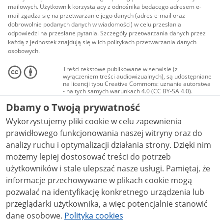
mailowych. Użytkownik korzystający z odnośnika będącego adresem e-
mail zgadza się na przetwarzanie jego danych (adres e-mail oraz
dobrowolnie podanych danych w wiadomości) w celu przesłania
odpowiedzi na przesłane pytania. Szczegóły przetwarzania danych przez
każdą z jednostek znajdują się w ich politykach przetwarzania danych
osobowych.
Treści tekstowe publikowane w serwisie (z
wyłączeniem treści audiowizualnych), są udostępniane
na licencji typu Creative Commons: uznanie autorstwa
- na tych samych warunkach 4.0 (CC BY-SA 4.0).
Materiały audiowizualne, w tym zdjęcia, materiały
Dbamy o Twoją prywatność
audio i wideo, są udostępniane na licencji typu
Creative Commons: uznanie autorstwa użycie
Wykorzystujemy pliki cookie w celu zapewnienia
niekomercyjne - bez utworów zależnych 4.0 (CC BY-
NC-ND 4.0), o ile nie jest to stwierdzone inaczej.
prawidłowego funkcjonowania naszej witryny oraz do
analizy ruchu i optymalizacji działania strony. Dzięki nim
możemy lepiej dostosować treści do potrzeb
użytkowników i stale ulepszać nasze usługi. Pamiętaj, że
informacje przechowywane w plikach cookie mogą
pozwalać na identyfikację konkretnego urządzenia lub
przeglądarki użytkownika, a więc potencjalnie stanowić
dane osobowe.
Polityka cookies