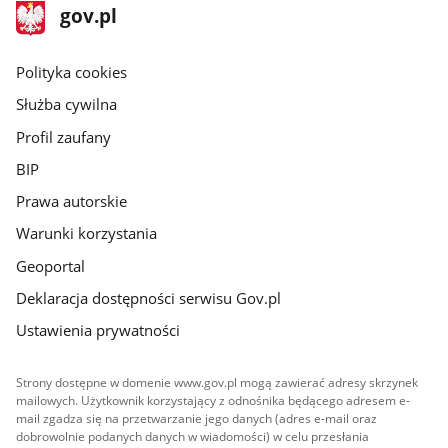
stopka
Strona
gov.pl
gov.pl
główna
gov.pl
Polityka cookies
Służba cywilna
Profil zaufany
BIP
Prawa autorskie
Warunki korzystania
Geoportal
Deklaracja dostępności serwisu Gov.pl
Ustawienia prywatności
Strony dostępne w domenie www.gov.pl mogą zawierać adresy skrzynek
mailowych. Użytkownik korzystający z odnośnika będącego adresem e-
mail zgadza się na przetwarzanie jego danych (adres e-mail oraz
dobrowolnie podanych danych w wiadomości) w celu przesłania