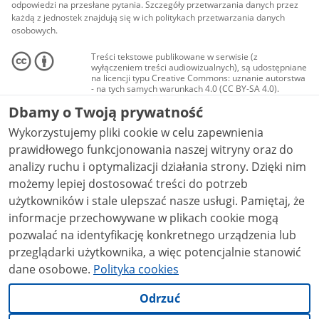
odpowiedzi na przesłane pytania. Szczegóły przetwarzania danych przez
każdą z jednostek znajdują się w ich politykach przetwarzania danych
osobowych.
Treści tekstowe publikowane w serwisie (z
wyłączeniem treści audiowizualnych), są udostępniane
na licencji typu Creative Commons: uznanie autorstwa
- na tych samych warunkach 4.0 (CC BY-SA 4.0).
Materiały audiowizualne, w tym zdjęcia, materiały
Dbamy o Twoją prywatność
audio i wideo, są udostępniane na licencji typu
Creative Commons: uznanie autorstwa użycie
Wykorzystujemy pliki cookie w celu zapewnienia
niekomercyjne - bez utworów zależnych 4.0 (CC BY-
NC-ND 4.0), o ile nie jest to stwierdzone inaczej.
prawidłowego funkcjonowania naszej witryny oraz do
analizy ruchu i optymalizacji działania strony. Dzięki nim
możemy lepiej dostosować treści do potrzeb
użytkowników i stale ulepszać nasze usługi. Pamiętaj, że
informacje przechowywane w plikach cookie mogą
pozwalać na identyfikację konkretnego urządzenia lub
przeglądarki użytkownika, a więc potencjalnie stanowić
dane osobowe.
Polityka cookies
Odrzuć