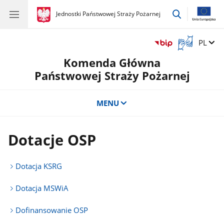
przejdź
gov.pl
Jednostki Państwowej Straży Pożarnej
gov.pl
Jednostki
do
Państwowej
wyszukiwar
Straży
Otwórz
Zmień 
PL
Pożarnej
okno
Komenda Główna
z
tłumaczem
Państwowej Straży Pożarnej
języka
migowego
MENU
Dotacje OSP
Dotacja KSRG
Dotacja MSWiA
Dofinansowanie OSP