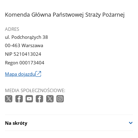
stopka
Komenda Główna Państwowej Straży Pożarnej
ADRES
ul. Podchorążych 38
00-463 Warszawa
NIP 5210413024
Regon 000173404
Mapa dojazdu
Link
otworzy
MEDIA SPOŁECZNOŚCIOWE:
się
w
nowym
oknie
Na skróty