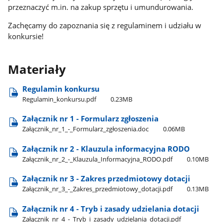
przeznaczyć m.in. na zakup sprzętu i umundurowania.
Zachęcamy do zapoznania się z regulaminem i udziału w
konkursie!
Materiały
Regulamin konkursu
Regulamin​_konkursu.pdf
0.23MB
Załącznik nr 1 - Formularz zgłoszenia
Załącznik​_nr​_1​_-​_Formularz​_zgłoszenia.doc
0.06MB
Załącznik nr 2 - Klauzula informacyjna RODO
Załącznik​_nr​_2​_-​_Klauzula​_Informacyjna​_RODO.pdf
0.10MB
Załącznik nr 3 - Zakres przedmiotowy dotacji
Załącznik​_nr​_3​_-​_Zakres​_przedmiotowy​_dotacji.pdf
0.13MB
Załącznik nr 4 - Tryb i zasady udzielania dotacji
Załącznik​_nr​_4​_-​_Tryb​_i​_zasady​_udzielania​_dotacji.pdf