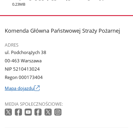
0.23MB
stopka
Komenda Główna Państwowej Straży Pożarnej
ADRES
ul. Podchorążych 38
00-463 Warszawa
NIP 5210413024
Regon 000173404
Mapa dojazdu
Link
otworzy
MEDIA SPOŁECZNOŚCIOWE:
się
w
nowym
oknie