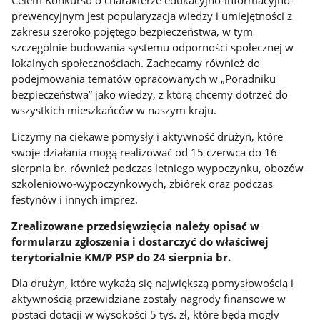
Celem Konkursu o charakterze edukacyjno-informacyjno-
prewencyjnym jest popularyzacja wiedzy i umiejętności z
zakresu szeroko pojętego bezpieczeństwa, w tym
szczególnie budowania systemu odporności społecznej w
lokalnych społecznościach. Zachęcamy również do
podejmowania tematów opracowanych w „Poradniku
bezpieczeństwa” jako wiedzy, z którą chcemy dotrzeć do
wszystkich mieszkańców w naszym kraju.
Liczymy na ciekawe pomysły i aktywność drużyn, które
swoje działania mogą realizować od 15 czerwca do 16
sierpnia br. również podczas letniego wypoczynku, obozów
szkoleniowo-wypoczynkowych, zbiórek oraz podczas
festynów i innych imprez.
Zrealizowane przedsięwzięcia należy opisać w
formularzu zgłoszenia i dostarczyć do właściwej
terytorialnie KM/P PSP do 24 sierpnia br.
Dla drużyn, które wykażą się największą pomysłowością i
aktywnością przewidziane zostały nagrody finansowe w
postaci dotacji w wysokości 5 tyś. zł, które będą mogły