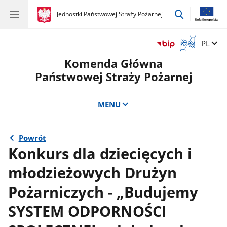
przejdź
gov.pl
Jednostki Państwowej Straży Pożarnej
gov.pl
Jednostki
do
Państwowej
wyszukiwar
Straży
Otwórz
Zmień 
PL
Pożarnej
okno
Komenda Główna
z
tłumaczem
Państwowej Straży Pożarnej
języka
migowego
MENU
Powrót
Konkurs dla dziecięcych i
młodzieżowych Drużyn
Pożarniczych - „Budujemy
SYSTEM ODPORNOŚCI