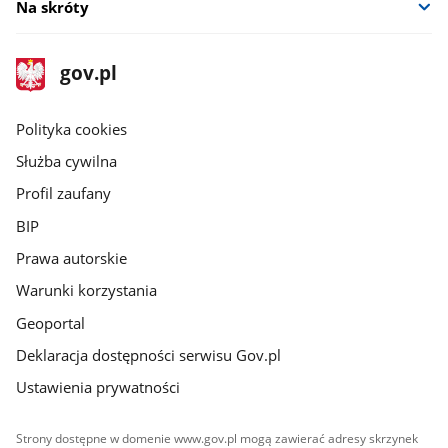
Na skróty
stopka
Strona
gov.pl
gov.pl
główna
gov.pl
Polityka cookies
Służba cywilna
Profil zaufany
BIP
Prawa autorskie
Warunki korzystania
Geoportal
Deklaracja dostępności serwisu Gov.pl
Ustawienia prywatności
Strony dostępne w domenie www.gov.pl mogą zawierać adresy skrzynek