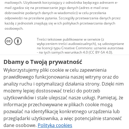
mailowych. Użytkownik korzystający z odnośnika będącego adresem e-
mail zgadza się na przetwarzanie jego danych (adres e-mail oraz
dobrowolnie podanych danych w wiadomości) w celu przesłania
odpowiedzi na przesłane pytania. Szczegóły przetwarzania danych przez
każdą z jednostek znajdują się w ich politykach przetwarzania danych
osobowych.
Treści tekstowe publikowane w serwisie (z
wyłączeniem treści audiowizualnych), są udostępniane
na licencji typu Creative Commons: uznanie autorstwa
- na tych samych warunkach 4.0 (CC BY-SA 4.0).
Materiały audiowizualne, w tym zdjęcia, materiały
Dbamy o Twoją prywatność
audio i wideo, są udostępniane na licencji typu
Creative Commons: uznanie autorstwa użycie
Wykorzystujemy pliki cookie w celu zapewnienia
niekomercyjne - bez utworów zależnych 4.0 (CC BY-
NC-ND 4.0), o ile nie jest to stwierdzone inaczej.
prawidłowego funkcjonowania naszej witryny oraz do
analizy ruchu i optymalizacji działania strony. Dzięki nim
możemy lepiej dostosować treści do potrzeb
użytkowników i stale ulepszać nasze usługi. Pamiętaj, że
informacje przechowywane w plikach cookie mogą
pozwalać na identyfikację konkretnego urządzenia lub
przeglądarki użytkownika, a więc potencjalnie stanowić
dane osobowe.
Polityka cookies