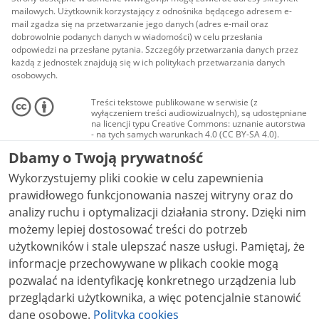
mailowych. Użytkownik korzystający z odnośnika będącego adresem e-
mail zgadza się na przetwarzanie jego danych (adres e-mail oraz
dobrowolnie podanych danych w wiadomości) w celu przesłania
odpowiedzi na przesłane pytania. Szczegóły przetwarzania danych przez
każdą z jednostek znajdują się w ich politykach przetwarzania danych
osobowych.
Treści tekstowe publikowane w serwisie (z
wyłączeniem treści audiowizualnych), są udostępniane
na licencji typu Creative Commons: uznanie autorstwa
- na tych samych warunkach 4.0 (CC BY-SA 4.0).
Materiały audiowizualne, w tym zdjęcia, materiały
Dbamy o Twoją prywatność
audio i wideo, są udostępniane na licencji typu
Creative Commons: uznanie autorstwa użycie
Wykorzystujemy pliki cookie w celu zapewnienia
niekomercyjne - bez utworów zależnych 4.0 (CC BY-
NC-ND 4.0), o ile nie jest to stwierdzone inaczej.
prawidłowego funkcjonowania naszej witryny oraz do
analizy ruchu i optymalizacji działania strony. Dzięki nim
możemy lepiej dostosować treści do potrzeb
użytkowników i stale ulepszać nasze usługi. Pamiętaj, że
informacje przechowywane w plikach cookie mogą
pozwalać na identyfikację konkretnego urządzenia lub
przeglądarki użytkownika, a więc potencjalnie stanowić
dane osobowe.
Polityka cookies