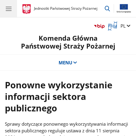
przejdź
gov.pl
Jednostki Państwowej Straży Pożarnej
gov.pl
Jednostki
do
Państwowej
wyszukiwar
Straży
Otwórz
Zmień 
PL
Pożarnej
okno
Komenda Główna
z
tłumaczem
Państwowej Straży Pożarnej
języka
migowego
MENU
Ponowne wykorzystanie
informacji sektora
publicznego
Sprawy dotyczące ponownego wykorzystywania informacji
sektora publicznego reguluje ustawa z dnia 11 sierpnia