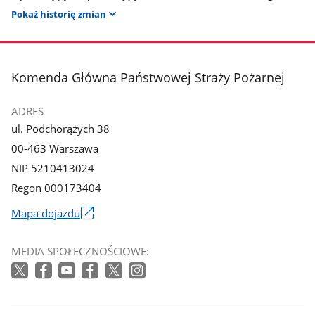
Pokaż historię zmian
stopka
Komenda Główna Państwowej Straży Pożarnej
ADRES
ul. Podchorążych 38
00-463 Warszawa
NIP 5210413024
Regon 000173404
Mapa dojazdu
Link
otworzy
MEDIA SPOŁECZNOŚCIOWE:
się
w
nowym
oknie