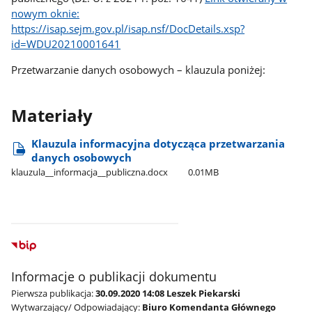
nowym oknie:
https://isap.sejm.gov.pl/isap.nsf/DocDetails.xsp?
id=WDU20210001641
Przetwarzanie danych osobowych – klauzula poniżej:
Materiały
Klauzula informacyjna dotycząca przetwarzania
danych osobowych
klauzula​_​_informacja​_​_publiczna.docx
0.01MB
Informacje o publikacji dokumentu
Pierwsza publikacja:
30.09.2020 14:08 Leszek Piekarski
Wytwarzający/ Odpowiadający:
Biuro Komendanta Głównego