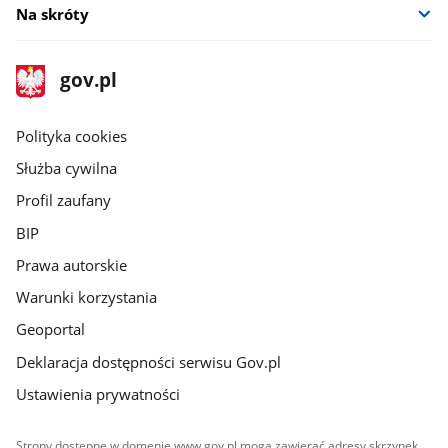
Na skróty
stopka
Strona
gov.pl
gov.pl
główna
gov.pl
Polityka cookies
Służba cywilna
Profil zaufany
BIP
Prawa autorskie
Warunki korzystania
Geoportal
Deklaracja dostępności serwisu Gov.pl
Ustawienia prywatności
Strony dostępne w domenie www.gov.pl mogą zawierać adresy skrzynek