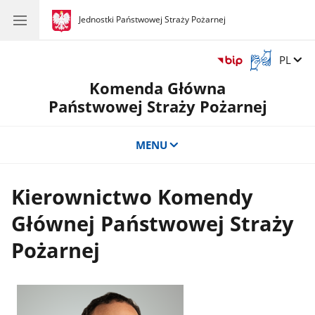
gov.pl
Jednostki Państwowej Straży Pożarnej
gov.pl
Jednostki
Państwowej
Straży
Otwórz
Zmień 
PL
Pożarnej
okno
Komenda Główna
z
tłumaczem
Państwowej Straży Pożarnej
języka
migowego
MENU
Kierownictwo Komendy
Głównej Państwowej Straży
Pożarnej