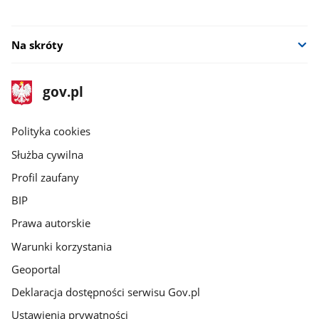
nowym
oknie
Na skróty
stopka
Strona
gov.pl
gov.pl
główna
gov.pl
Polityka cookies
Służba cywilna
Profil zaufany
BIP
Prawa autorskie
Warunki korzystania
Geoportal
Deklaracja dostępności serwisu Gov.pl
Ustawienia prywatności