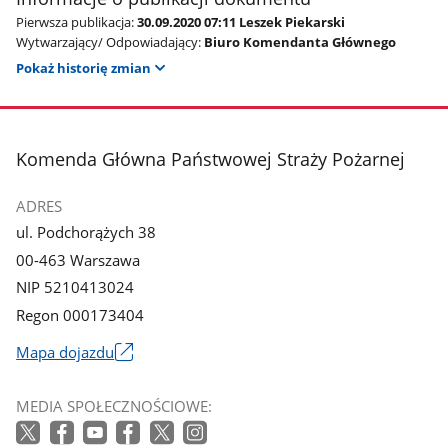
Pierwsza publikacja:
30.09.2020 07:11 Leszek Piekarski
Wytwarzający/ Odpowiadający:
Biuro Komendanta Głównego
Pokaż historię zmian
stopka
Komenda Główna Państwowej Straży Pożarnej
ADRES
ul. Podchorążych 38
00-463 Warszawa
NIP 5210413024
Regon 000173404
Mapa dojazdu
Link
otworzy
MEDIA SPOŁECZNOŚCIOWE:
się
w