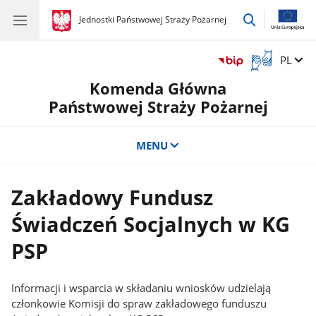
przejdź
gov.pl
Jednostki Państwowej Straży Pożarnej
gov.pl
Jednostki
do
Państwowej
wyszukiwar
Straży
Otwórz
Zmień 
PL
Pożarnej
okno
Komenda Główna
z
tłumaczem
Państwowej Straży Pożarnej
języka
migowego
MENU
Zakładowy Fundusz
Świadczeń Socjalnych w KG
PSP
Informacji i wsparcia w składaniu wniosków udzielają
członkowie Komisji do spraw zakładowego funduszu