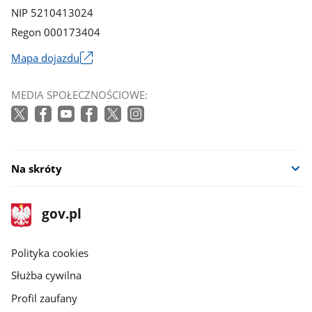
NIP 5210413024
Regon 000173404
Mapa dojazdu
Link
otworzy
MEDIA SPOŁECZNOŚCIOWE:
się
w
nowym
oknie
Na skróty
stopka
Strona
gov.pl
gov.pl
główna
gov.pl
Polityka cookies
Służba cywilna
Profil zaufany