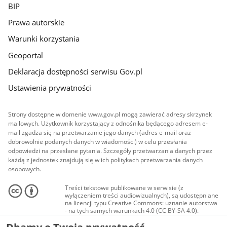
BIP
Prawa autorskie
Warunki korzystania
Geoportal
Deklaracja dostępności serwisu Gov.pl
Ustawienia prywatności
Strony dostępne w domenie www.gov.pl mogą zawierać adresy skrzynek
mailowych. Użytkownik korzystający z odnośnika będącego adresem e-
mail zgadza się na przetwarzanie jego danych (adres e-mail oraz
dobrowolnie podanych danych w wiadomości) w celu przesłania
odpowiedzi na przesłane pytania. Szczegóły przetwarzania danych przez
każdą z jednostek znajdują się w ich politykach przetwarzania danych
osobowych.
Treści tekstowe publikowane w serwisie (z
wyłączeniem treści audiowizualnych), są udostępniane
na licencji typu Creative Commons: uznanie autorstwa
- na tych samych warunkach 4.0 (CC BY-SA 4.0).
Materiały audiowizualne, w tym zdjęcia, materiały
audio i wideo, są udostępniane na licencji typu