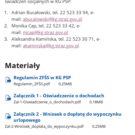
świadczeń socjalnych w KG PSP:
Adrian Bucałowski, tel. 22 523 33 94, e-
mail:
abucalowski@kg.straz.gov.pl
Monika Cap, tel. 22 523 33 42, e-
mail:
mcap@kg.straz.gov.pl
Aleksandra Kamińska, tel. 22 523 30 71, e-
mail:
akaminska@kg.straz.gov.pl
Materiały
Regulamin ZFŚS w KG​ PSP
Regulamin​_ZFŚS.pdf
0.25MB
Załącznik 1 - Oświadczenie o dochodach
Zal-1-Oswiadczenie​_o​_dochodach.pdf
0.18MB
Załącznik 2 - Wniosek o dopłatę do wypoczynku
urlopowego
Zal-2-Wniosek​_doplata​_do​_wypoczynku.pdf
0.25MB