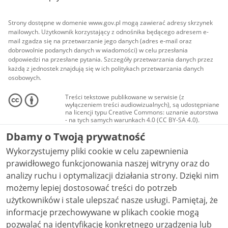
Strony dostępne w domenie www.gov.pl mogą zawierać adresy skrzynek
mailowych. Użytkownik korzystający z odnośnika będącego adresem e-
mail zgadza się na przetwarzanie jego danych (adres e-mail oraz
dobrowolnie podanych danych w wiadomości) w celu przesłania
odpowiedzi na przesłane pytania. Szczegóły przetwarzania danych przez
każdą z jednostek znajdują się w ich politykach przetwarzania danych
osobowych.
Treści tekstowe publikowane w serwisie (z
wyłączeniem treści audiowizualnych), są udostępniane
na licencji typu Creative Commons: uznanie autorstwa
- na tych samych warunkach 4.0 (CC BY-SA 4.0).
Materiały audiowizualne, w tym zdjęcia, materiały
Dbamy o Twoją prywatność
audio i wideo, są udostępniane na licencji typu
Creative Commons: uznanie autorstwa użycie
Wykorzystujemy pliki cookie w celu zapewnienia
niekomercyjne - bez utworów zależnych 4.0 (CC BY-
NC-ND 4.0), o ile nie jest to stwierdzone inaczej.
prawidłowego funkcjonowania naszej witryny oraz do
analizy ruchu i optymalizacji działania strony. Dzięki nim
możemy lepiej dostosować treści do potrzeb
użytkowników i stale ulepszać nasze usługi. Pamiętaj, że
informacje przechowywane w plikach cookie mogą
pozwalać na identyfikację konkretnego urządzenia lub