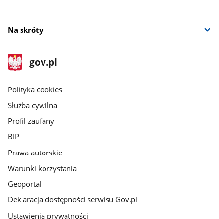
nowym
oknie
Na skróty
stopka
Strona
gov.pl
gov.pl
główna
gov.pl
Polityka cookies
Służba cywilna
Profil zaufany
BIP
Prawa autorskie
Warunki korzystania
Geoportal
Deklaracja dostępności serwisu Gov.pl
Ustawienia prywatności