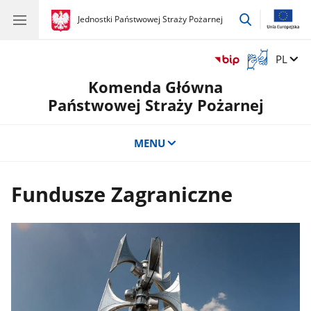
przejdź
gov.pl
Jednostki Państwowej Straży Pożarnej
gov.pl
Jednostki
do
Państwowej
wyszukiwar
Straży
Otwórz
Zmień 
PL
Pożarnej
okno
Komenda Główna
z
tłumaczem
Państwowej Straży Pożarnej
języka
migowego
MENU
Fundusze Zagraniczne