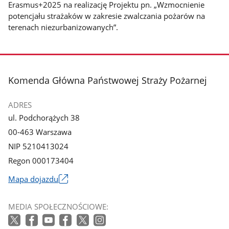
Erasmus+2025 na realizację Projektu pn. „Wzmocnienie
potencjału strażaków w zakresie zwalczania pożarów na
terenach niezurbanizowanych”.
stopka
Komenda Główna Państwowej Straży Pożarnej
ADRES
ul. Podchorążych 38
00-463 Warszawa
NIP 5210413024
Regon 000173404
Mapa dojazdu
Link
otworzy
MEDIA SPOŁECZNOŚCIOWE:
się
w