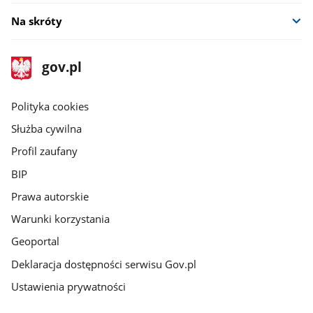
Na skróty
stopka
Strona
gov.pl
gov.pl
główna
gov.pl
Polityka cookies
Służba cywilna
Profil zaufany
BIP
Prawa autorskie
Warunki korzystania
Geoportal
Deklaracja dostępności serwisu Gov.pl
Ustawienia prywatności