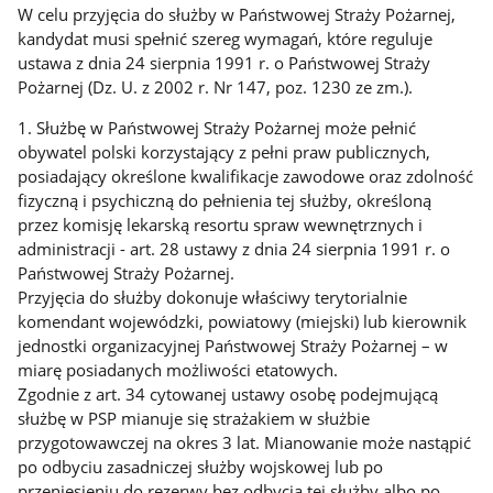
W celu przyjęcia do służby w Państwowej Straży Pożarnej,
kandydat musi spełnić szereg wymagań, które reguluje
ustawa z dnia 24 sierpnia 1991 r. o Państwowej Straży
Pożarnej (Dz. U. z 2002 r. Nr 147, poz. 1230 ze zm.).
1. Służbę w Państwowej Straży Pożarnej może pełnić
obywatel polski korzystający z pełni praw publicznych,
posiadający określone kwalifikacje zawodowe oraz zdolność
fizyczną i psychiczną do pełnienia tej służby, określoną
przez komisję lekarską resortu spraw wewnętrznych i
administracji - art. 28 ustawy z dnia 24 sierpnia 1991 r. o
Państwowej Straży Pożarnej.
Przyjęcia do służby dokonuje właściwy terytorialnie
komendant wojewódzki, powiatowy (miejski) lub kierownik
jednostki organizacyjnej Państwowej Straży Pożarnej – w
miarę posiadanych możliwości etatowych.
Zgodnie z art. 34 cytowanej ustawy osobę podejmującą
służbę w PSP mianuje się strażakiem w służbie
przygotowawczej na okres 3 lat. Mianowanie może nastąpić
po odbyciu zasadniczej służby wojskowej lub po
przeniesieniu do rezerwy bez odbycia tej służby albo po