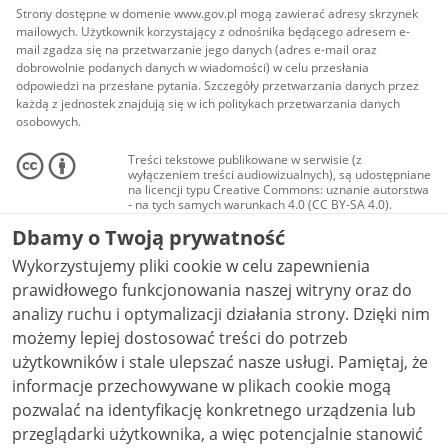
Strony dostępne w domenie www.gov.pl mogą zawierać adresy skrzynek
mailowych. Użytkownik korzystający z odnośnika będącego adresem e-
mail zgadza się na przetwarzanie jego danych (adres e-mail oraz
dobrowolnie podanych danych w wiadomości) w celu przesłania
odpowiedzi na przesłane pytania. Szczegóły przetwarzania danych przez
każdą z jednostek znajdują się w ich politykach przetwarzania danych
osobowych.
Treści tekstowe publikowane w serwisie (z
wyłączeniem treści audiowizualnych), są udostępniane
na licencji typu Creative Commons: uznanie autorstwa
- na tych samych warunkach 4.0 (CC BY-SA 4.0).
Materiały audiowizualne, w tym zdjęcia, materiały
Dbamy o Twoją prywatność
audio i wideo, są udostępniane na licencji typu
Creative Commons: uznanie autorstwa użycie
Wykorzystujemy pliki cookie w celu zapewnienia
niekomercyjne - bez utworów zależnych 4.0 (CC BY-
NC-ND 4.0), o ile nie jest to stwierdzone inaczej.
prawidłowego funkcjonowania naszej witryny oraz do
analizy ruchu i optymalizacji działania strony. Dzięki nim
możemy lepiej dostosować treści do potrzeb
użytkowników i stale ulepszać nasze usługi. Pamiętaj, że
informacje przechowywane w plikach cookie mogą
pozwalać na identyfikację konkretnego urządzenia lub
przeglądarki użytkownika, a więc potencjalnie stanowić