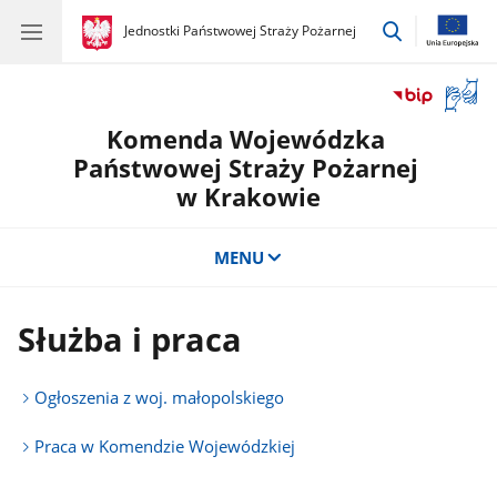
przejdź
gov.pl
Jednostki Państwowej Straży Pożarnej
gov.pl
Jednostki
do
Państwowej
wyszukiwar
Straży
Otwór
Pożarnej
okno
Komenda Wojewódzka
z
tłuma
Państwowej Straży Pożarnej
języka
w Krakowie
migow
MENU
Służba i praca
Ogłoszenia z woj. małopolskiego
Praca w Komendzie Wojewódzkiej