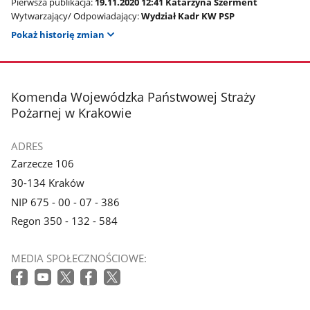
Pierwsza publikacja:
19.11.2020 12:41 Katarzyna Szerment
Wytwarzający/ Odpowiadający:
Wydział Kadr KW PSP
Pokaż historię zmian
stopka
Komenda Wojewódzka Państwowej Straży
Pożarnej w Krakowie
ADRES
Zarzecze 106
30-134 Kraków
NIP 675 - 00 - 07 - 386
Regon 350 - 132 - 584
MEDIA SPOŁECZNOŚCIOWE: