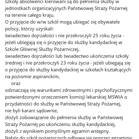
szkoły absolwenci kierowani są do pełnienia służby w
jednostkach organizacyjnych Państwowej Straży Pożarnej
na terenie całego kraju.
O przyjęcie do w/w szkół mogą ubiegać się obywatele
polscy, którzy uzyskali:
świadectwo dojrzałości i nie przekroczyli 25 roku życia -
jeżeli ubiegają się o przyjęcie do służby kandydackiej w
Szkole Głównej Służby Pożarniczej,
świadectwo dojrzałości lub świadectwo ukończenia szkoły
średniej i nie przekroczyli 23 roku życia - jeżeli ubiegają się
o przyjęcie do służby kandydackiej w szkołach kształcących
na poziomie aspiranckim,
oraz
odznaczają się warunkami zdrowotnymi i psychofizycznymi
potwierdzonymi orzeczeniem komisji lekarskiej MSWiA o
przydatności do służby w Państwowej Straży Pożarnej,
nie byli karani sądownie,
złożyli zobowiązanie do pełnienia służby w Państwowej
Straży Pożarnej po ukończeniu służby kandydackiej,
złożyli z wynikiem pomyślnym egzamin wstępny.
Nabór do szkół pożarniczych odbywa się poprzez egzaminy