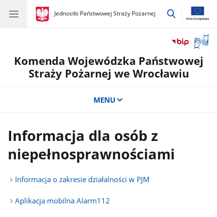
przejdź
gov.pl
Jednostki Państwowej Straży Pożarnej
gov.pl
Jednostki
do
Państwowej
wyszukiwar
Straży
Otwór
Pożarnej
okno
Komenda Wojewódzka Państwowej
z
tłuma
Straży Pożarnej we Wrocławiu
języka
migow
MENU
Informacja dla osób z
niepełnosprawnościami
Informacja o zakresie działalności w PJM
Aplikacja mobilna Alarm112