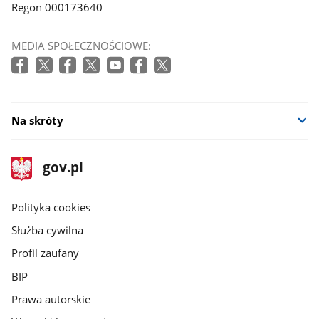
Regon 000173640
MEDIA SPOŁECZNOŚCIOWE:
Na skróty
stopka
Strona
gov.pl
gov.pl
główna
gov.pl
Polityka cookies
Służba cywilna
Profil zaufany
BIP
Prawa autorskie