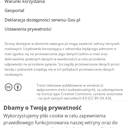
Warunki korzystania
Geoportal
Deklaracja dostępności serwisu Gov.pl
Ustawienia prywatności
Strony dostępne w domenie www.gov.pl mogą zawierać adresy skrzynek
mailowych. Użytkownik korzystający z odnośnika będącego adresem e-
mail zgadza się na przetwarzanie jego danych (adres e-mail oraz
dobrowolnie podanych danych w wiadomości) w celu przesłania
odpowiedzi na przesłane pytania. Szczegóły przetwarzania danych przez
każdą z jednostek znajdują się w ich politykach przetwarzania danych
osobowych.
Treści tekstowe publikowane w serwisie (z
wyłączeniem treści audiowizualnych), są udostępniane
na licencji typu Creative Commons: uznanie autorstwa
- na tych samych warunkach 4.0 (CC BY-SA 4.0).
Materiały audiowizualne, w tym zdjęcia, materiały
Dbamy o Twoją prywatność
audio i wideo, są udostępniane na licencji typu
Creative Commons: uznanie autorstwa użycie
Wykorzystujemy pliki cookie w celu zapewnienia
niekomercyjne - bez utworów zależnych 4.0 (CC BY-
NC-ND 4.0), o ile nie jest to stwierdzone inaczej.
prawidłowego funkcjonowania naszej witryny oraz do