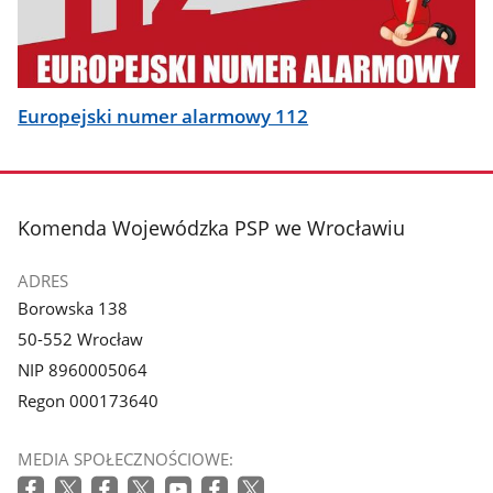
Europejski numer alarmowy 112
stopka
Komenda Wojewódzka PSP we Wrocławiu
ADRES
Borowska 138
50-552 Wrocław
NIP 8960005064
Regon 000173640
MEDIA SPOŁECZNOŚCIOWE: