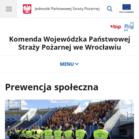
przejdź
gov.pl
Jednostki Państwowej Straży Pożarnej
gov.pl
Jednostki
do
Państwowej
wyszukiwar
Straży
Otwór
Pożarnej
okno
Komenda Wojewódzka Państwowej
z
tłuma
Straży Pożarnej we Wrocławiu
języka
migow
MENU
Prewencja społeczna