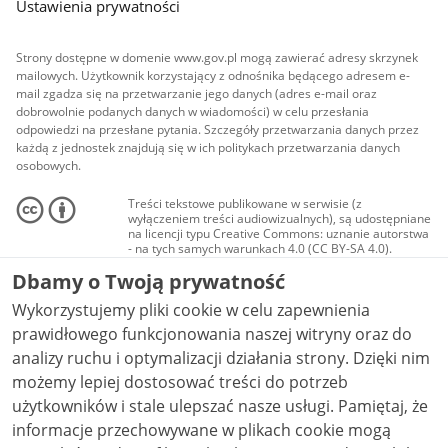
Ustawienia prywatności
Strony dostępne w domenie www.gov.pl mogą zawierać adresy skrzynek
mailowych. Użytkownik korzystający z odnośnika będącego adresem e-
mail zgadza się na przetwarzanie jego danych (adres e-mail oraz
dobrowolnie podanych danych w wiadomości) w celu przesłania
odpowiedzi na przesłane pytania. Szczegóły przetwarzania danych przez
każdą z jednostek znajdują się w ich politykach przetwarzania danych
osobowych.
Treści tekstowe publikowane w serwisie (z
wyłączeniem treści audiowizualnych), są udostępniane
na licencji typu Creative Commons: uznanie autorstwa
- na tych samych warunkach 4.0 (CC BY-SA 4.0).
Materiały audiowizualne, w tym zdjęcia, materiały
Dbamy o Twoją prywatność
audio i wideo, są udostępniane na licencji typu
Creative Commons: uznanie autorstwa użycie
Wykorzystujemy pliki cookie w celu zapewnienia
niekomercyjne - bez utworów zależnych 4.0 (CC BY-
NC-ND 4.0), o ile nie jest to stwierdzone inaczej.
prawidłowego funkcjonowania naszej witryny oraz do
analizy ruchu i optymalizacji działania strony. Dzięki nim
możemy lepiej dostosować treści do potrzeb
użytkowników i stale ulepszać nasze usługi. Pamiętaj, że
informacje przechowywane w plikach cookie mogą