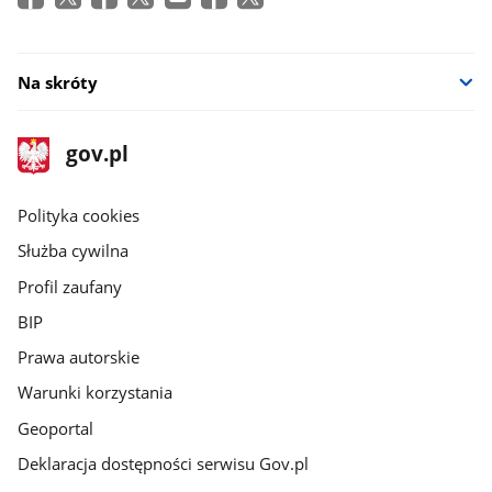
Na skróty
stopka
Strona
gov.pl
gov.pl
główna
gov.pl
Polityka cookies
Służba cywilna
Profil zaufany
BIP
Prawa autorskie
Warunki korzystania
Geoportal
Deklaracja dostępności serwisu Gov.pl