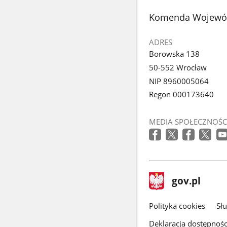
stopka
Komenda Wojewód
ADRES
Borowska 138
50-552 Wrocław
NIP 8960005064
Regon 000173640
MEDIA SPOŁECZNOŚC
stopka
Strona
gov.pl
gov.pl
główna
gov.pl
Polityka cookies
Sł
Deklaracja dostępnośc