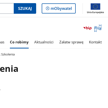
Logowanie
SZUKAJ
mObywatel
do
panelu
Otwórz
okno
z
tłumac
nas
Co robimy
Aktualności
Załatw sprawę
Kontakt
języka
migowe
 Szkolenia
enia
6