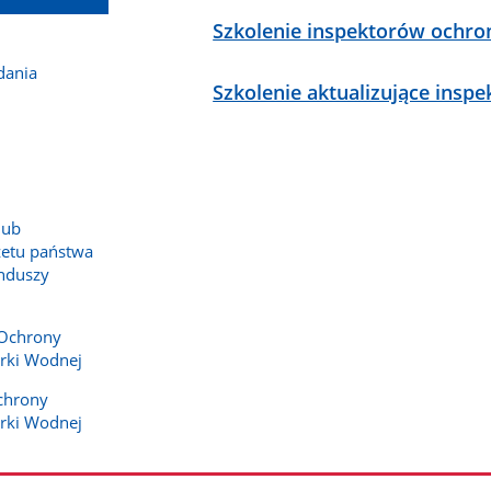
Szkolenie inspektorów ochro
dania
Szkolenie aktualizujące ins
lub
żetu państwa
nduszy
Ochrony
rki Wodnej
chrony
rki Wodnej