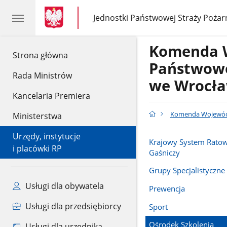
gov.pl
gov.pl
Jednostki Państwowej Straży Pożar
gov.pl
Jednostki
Państwowej
Straży
Komenda 
Pożarnej
gov.pl
Strona główna
Państwowe
Rada Ministrów
we Wrocła
Kancelaria Premiera
Komenda Wojewódz
Ministerstwa
Urzędy, instytucje
Krajowy System Ratow
i placówki RP
Gaśniczy
Grupy Specjalistyczne
Usługi dla obywatela
Prewencja
Usługi dla przedsiębiorcy
Sport
Ośrodek Szkolenia
Usługi dla urzędnika