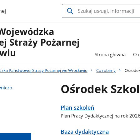
nej
Wojewódzka
j Straży Pożarnej
wiu
Strona główna
O 
ka Państwowej Straży Pożarnej we Wrocławiu
Co robimy
Ośrodek
Ośrodek Szkol
niczo-
Plan szkoleń
Plan Pracy Dydaktycznej na rok 202
Baza dydaktyczna