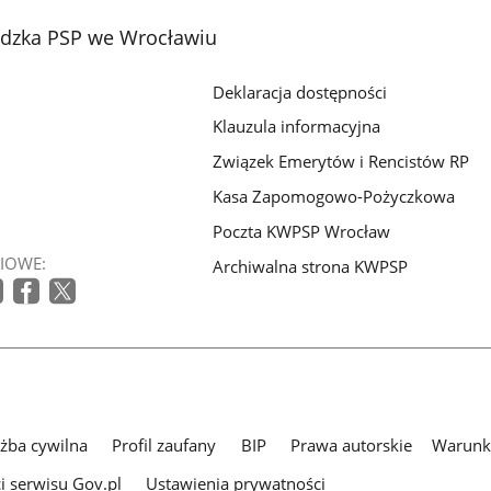
zka PSP we Wrocławiu
Deklaracja dostępności
Klauzula informacyjna
Związek Emerytów i Rencistów RP
Kasa Zapomogowo-Pożyczkowa
Poczta KWPSP Wrocław
IOWE:
Archiwalna strona KWPSP
użba cywilna
Profil zaufany
BIP
Prawa autorskie
Warunki
i serwisu Gov.pl
Ustawienia prywatności