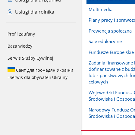
Multimedia
Usługi dla rolnika
Plany pracy i sprawoz
Prewencja społeczna
Profil zaufany
Sale edukacyjne
Baza wiedzy
Fundusze Europejskie
Serwis Służby Cywilnej
Zadania finansowane 
dofinansowane z bud
Сайт для громадян України
lub z państwowych fu
–
Serwis dla obywateli Ukrainy
celowych
Wojewódzki Fundusz 
Środowiska i Gospoda
Narodowy Fundusz O
Środowiska i Gospoda