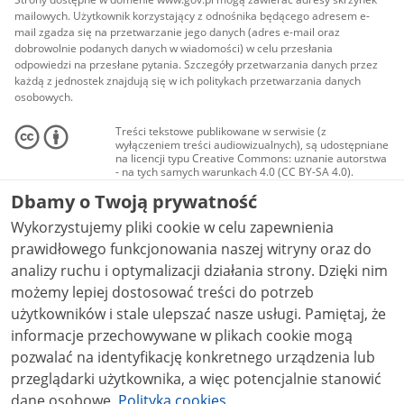
mailowych. Użytkownik korzystający z odnośnika będącego adresem e-
mail zgadza się na przetwarzanie jego danych (adres e-mail oraz
dobrowolnie podanych danych w wiadomości) w celu przesłania
odpowiedzi na przesłane pytania. Szczegóły przetwarzania danych przez
każdą z jednostek znajdują się w ich politykach przetwarzania danych
osobowych.
Treści tekstowe publikowane w serwisie (z
wyłączeniem treści audiowizualnych), są udostępniane
na licencji typu Creative Commons: uznanie autorstwa
- na tych samych warunkach 4.0 (CC BY-SA 4.0).
Materiały audiowizualne, w tym zdjęcia, materiały
Dbamy o Twoją prywatność
audio i wideo, są udostępniane na licencji typu
Creative Commons: uznanie autorstwa użycie
Wykorzystujemy pliki cookie w celu zapewnienia
niekomercyjne - bez utworów zależnych 4.0 (CC BY-
NC-ND 4.0), o ile nie jest to stwierdzone inaczej.
prawidłowego funkcjonowania naszej witryny oraz do
analizy ruchu i optymalizacji działania strony. Dzięki nim
możemy lepiej dostosować treści do potrzeb
użytkowników i stale ulepszać nasze usługi. Pamiętaj, że
informacje przechowywane w plikach cookie mogą
pozwalać na identyfikację konkretnego urządzenia lub
przeglądarki użytkownika, a więc potencjalnie stanowić
dane osobowe.
Polityka cookies