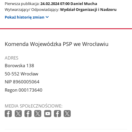
Pierwsza publikacja:
24.02.2024 07:00 Daniel Mucha
Wytwarzający/ Odpowiadający:
Wydział Organizacji i Nadzoru
Pokaż historię zmian
stopka
Komenda Wojewódzka PSP we Wrocławiu
ADRES
Borowska 138
50-552 Wrocław
NIP 8960005064
Regon 000173640
MEDIA SPOŁECZNOŚCIOWE: