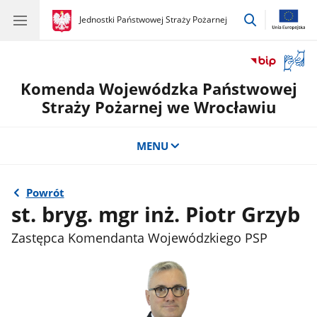
przejdź
gov.pl
Jednostki Państwowej Straży Pożarnej
gov.pl
Jednostki
do
Państwowej
wyszukiwar
Straży
Otwór
Pożarnej
okno
Komenda Wojewódzka Państwowej
z
tłuma
Straży Pożarnej we Wrocławiu
języka
migow
MENU
Powrót
st. bryg. mgr inż. Piotr Grzyb
Zastępca Komendanta Wojewódzkiego PSP