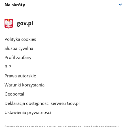
Na skróty
stopka
Strona
gov.pl
gov.pl
główna
gov.pl
Polityka cookies
Służba cywilna
Profil zaufany
BIP
Prawa autorskie
Warunki korzystania
Geoportal
Deklaracja dostępności serwisu Gov.pl
Ustawienia prywatności
Strony dostępne w domenie www.gov.pl mogą zawierać adresy skrzynek