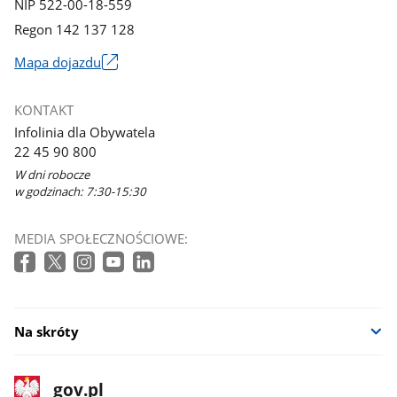
NIP 522-00-18-559
Regon 142 137 128
Mapa dojazdu
Link
otworzy
KONTAKT
się
Infolinia dla Obywatela
w
22 45 90 800
nowym
W dni robocze
oknie
w godzinach: 7:30-15:30
MEDIA SPOŁECZNOŚCIOWE:
Na skróty
stopka
Strona
gov.pl