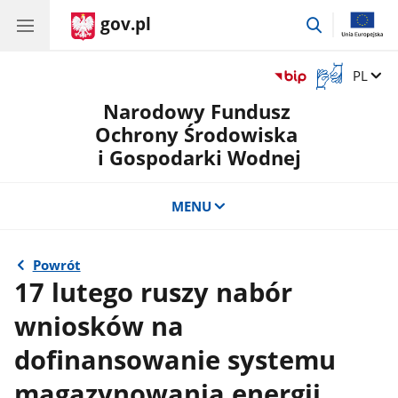
gov.pl
przejdź
do
wyszukiwar
Otwórz
Zmień 
PL
okno
Narodowy Fundusz
z
tłumaczem
Ochrony Środowiska
języka
i Gospodarki Wodnej
migowego
MENU
Powrót
17 lutego ruszy nabór
wniosków na
dofinansowanie systemu
magazynowania energii