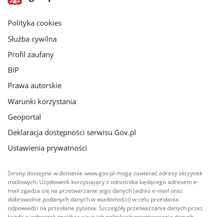
gov.pl
główna
gov.pl
Polityka cookies
Służba cywilna
Profil zaufany
BIP
Prawa autorskie
Warunki korzystania
Geoportal
Deklaracja dostępności serwisu Gov.pl
Ustawienia prywatności
Strony dostępne w domenie www.gov.pl mogą zawierać adresy skrzynek
mailowych. Użytkownik korzystający z odnośnika będącego adresem e-
mail zgadza się na przetwarzanie jego danych (adres e-mail oraz
dobrowolnie podanych danych w wiadomości) w celu przesłania
odpowiedzi na przesłane pytania. Szczegóły przetwarzania danych przez
każdą z jednostek znajdują się w ich politykach przetwarzania danych