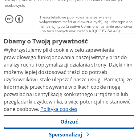
osobowych.
Treści tekstowe publikowane w serwisie (z
wyłączeniem treści audiowizualnych), są udostępniane
na licencji typu Creative Commons: uznanie autorstwa
- na tych samych warunkach 4.0 (CC BY-SA 4.0).
Materiały audiowizualne, w tym zdjęcia, materiały
Dbamy o Twoją prywatność
audio i wideo, są udostępniane na licencji typu
Creative Commons: uznanie autorstwa użycie
Wykorzystujemy pliki cookie w celu zapewnienia
niekomercyjne - bez utworów zależnych 4.0 (CC BY-
NC-ND 4.0), o ile nie jest to stwierdzone inaczej.
prawidłowego funkcjonowania naszej witryny oraz do
analizy ruchu i optymalizacji działania strony. Dzięki nim
możemy lepiej dostosować treści do potrzeb
użytkowników i stale ulepszać nasze usługi. Pamiętaj, że
informacje przechowywane w plikach cookie mogą
pozwalać na identyfikację konkretnego urządzenia lub
przeglądarki użytkownika, a więc potencjalnie stanowić
dane osobowe.
Polityka cookies
Odrzuć
Spersonalizuj