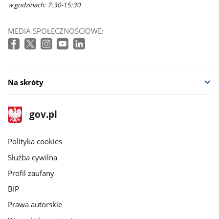
w godzinach: 7:30-15:30
MEDIA SPOŁECZNOŚCIOWE:
Na skróty
stopka
Strona
gov.pl
gov.pl
główna
gov.pl
Polityka cookies
Służba cywilna
Profil zaufany
BIP
Prawa autorskie