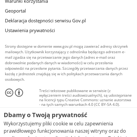
Warunki korzystania
Geoportal
Deklaracja dostępności serwisu Gov.pl
Ustawienia prywatności
Strony dostępne w domenie www.gov.pl mogą zawierać adresy skrzynek
mailowych. Użytkownik korzystający z odnośnika będącego adresem e-
mail zgadza się na przetwarzanie jego danych (adres e-mail oraz
dobrowolnie podanych danych w wiadomości) w celu przesłania
odpowiedzi na przesłane pytania. Szczegóły przetwarzania danych przez
każdą z jednostek znajdują się w ich politykach przetwarzania danych
osobowych.
Treści tekstowe publikowane w serwisie (z
wyłączeniem treści audiowizualnych), są udostępniane
na licencji typu Creative Commons: uznanie autorstwa
- na tych samych warunkach 4.0 (CC BY-SA 4.0).
Materiały audiowizualne, w tym zdjęcia, materiały
Dbamy o Twoją prywatność
audio i wideo, są udostępniane na licencji typu
Creative Commons: uznanie autorstwa użycie
Wykorzystujemy pliki cookie w celu zapewnienia
niekomercyjne - bez utworów zależnych 4.0 (CC BY-
NC-ND 4.0), o ile nie jest to stwierdzone inaczej.
prawidłowego funkcjonowania naszej witryny oraz do