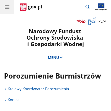
gov.pl
przejdź
do
wyszukiwar
Otwórz
Zmień 
PL
okno
Narodowy Fundusz
z
tłumaczem
Ochrony Środowiska
języka
i Gospodarki Wodnej
migowego
MENU
Porozumienie Burmistrzów
Krajowy Koordynator Porozumienia
Kontakt