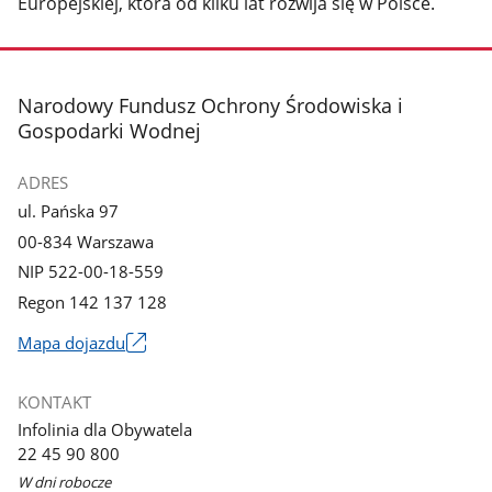
Europejskiej, która od kilku lat rozwija się w Polsce.
stopka
Narodowy Fundusz Ochrony Środowiska i
Gospodarki Wodnej
ADRES
ul. Pańska 97
00-834 Warszawa
NIP 522-00-18-559
Regon 142 137 128
Mapa dojazdu
Link
otworzy
KONTAKT
się
Infolinia dla Obywatela
w
22 45 90 800
nowym
W dni robocze
oknie