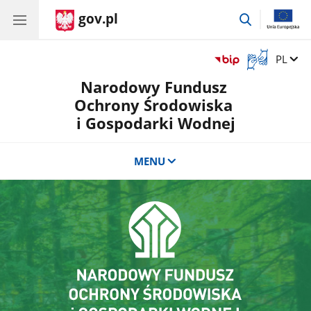
gov.pl
przejdź
do
wyszukiwar
Otwórz
Zmień 
PL
okno
Narodowy Fundusz
z
tłumaczem
Ochrony Środowiska
języka
i Gospodarki Wodnej
migowego
MENU