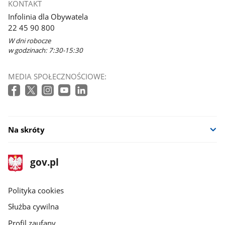
KONTAKT
się
Infolinia dla Obywatela
w
22 45 90 800
nowym
W dni robocze
oknie
w godzinach: 7:30-15:30
MEDIA SPOŁECZNOŚCIOWE:
Na skróty
stopka
Strona
gov.pl
gov.pl
główna
gov.pl
Polityka cookies
Służba cywilna
Profil zaufany