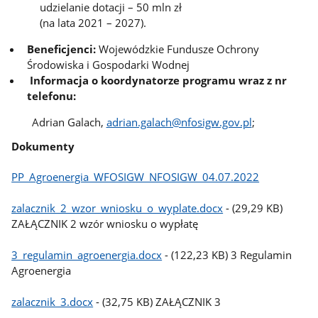
udzielanie dotacji – 50 mln zł
(na lata 2021 – 2027).
Beneficjenci:
Wojewódzkie Fundusze Ochrony
Środowiska i Gospodarki Wodnej
Informacja o koordynatorze programu wraz z nr
telefonu:
Adrian Galach,
adrian.galach@nfosigw.gov.pl
;
Dokumenty
PP_Agroenergia_WFOSIGW_NFOSIGW_04.07.2022
zalacznik_2_wzor_wniosku_o_wyplate.docx
- (29,29 KB)
ZAŁĄCZNIK 2 wzór wniosku o wypłatę
3_regulamin_agroenergia.docx
- (122,23 KB) 3 Regulamin
Agroenergia
zalacznik_3.docx
- (32,75 KB) ZAŁĄCZNIK 3