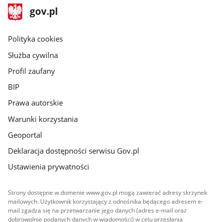
stopka
Strona
gov.pl
gov.pl
główna
gov.pl
Polityka cookies
Służba cywilna
Profil zaufany
BIP
Prawa autorskie
Warunki korzystania
Geoportal
Deklaracja dostępności serwisu Gov.pl
Ustawienia prywatności
Strony dostępne w domenie www.gov.pl mogą zawierać adresy skrzynek
mailowych. Użytkownik korzystający z odnośnika będącego adresem e-
mail zgadza się na przetwarzanie jego danych (adres e-mail oraz
dobrowolnie podanych danych w wiadomości) w celu przesłania