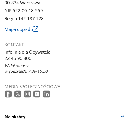
00-834 Warszawa
NIP 522-00-18-559
Regon 142 137 128
Mapa dojazdu
Link
otworzy
KONTAKT
się
Infolinia dla Obywatela
w
22 45 90 800
nowym
W dni robocze
oknie
w godzinach: 7:30-15:30
MEDIA SPOŁECZNOŚCIOWE:
Na skróty