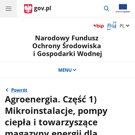
gov.pl
przejdź
do
wyszukiwar
Otwórz
Zmień 
PL
okno
Narodowy Fundusz
z
tłumaczem
Ochrony Środowiska
języka
i Gospodarki Wodnej
migowego
MENU
Powrót
Agroenergia. Część 1)
Mikroinstalacje, pompy
ciepła i towarzyszące
magazyny energii dla