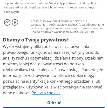
odpowiedzi na przesłane pytania. Szczegóły przetwarzania danych przez
każdą z jednostek znajdują się w ich politykach przetwarzania danych
osobowych.
Treści tekstowe publikowane w serwisie (z
wyłączeniem treści audiowizualnych), są udostępniane
na licencji typu Creative Commons: uznanie autorstwa
- na tych samych warunkach 4.0 (CC BY-SA 4.0).
Materiały audiowizualne, w tym zdjęcia, materiały
Dbamy o Twoją prywatność
audio i wideo, są udostępniane na licencji typu
Creative Commons: uznanie autorstwa użycie
Wykorzystujemy pliki cookie w celu zapewnienia
niekomercyjne - bez utworów zależnych 4.0 (CC BY-
NC-ND 4.0), o ile nie jest to stwierdzone inaczej.
prawidłowego funkcjonowania naszej witryny oraz do
analizy ruchu i optymalizacji działania strony. Dzięki nim
możemy lepiej dostosować treści do potrzeb
użytkowników i stale ulepszać nasze usługi. Pamiętaj, że
informacje przechowywane w plikach cookie mogą
pozwalać na identyfikację konkretnego urządzenia lub
przeglądarki użytkownika, a więc potencjalnie stanowić
dane osobowe.
Polityka cookies
Odrzuć