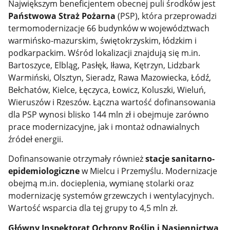
Największym beneficjentem obecnej puli środków jest
Państwowa Straż Pożarna
(PSP), która przeprowadzi
termomodernizacje 66 budynków w województwach
warmińsko-mazurskim, świętokrzyskim, łódzkim i
podkarpackim. Wśród lokalizacji znajdują się m.in.
Bartoszyce, Elbląg, Pasłęk, Iława, Kętrzyn, Lidzbark
Warmiński, Olsztyn, Sieradz, Rawa Mazowiecka, Łódź,
Bełchatów, Kielce, Łęczyca, Łowicz, Koluszki, Wieluń,
Wieruszów i Rzeszów. Łączna wartość dofinansowania
dla PSP wynosi blisko 144 mln zł i obejmuje zarówno
prace modernizacyjne, jak i montaż odnawialnych
źródeł energii.
Dofinansowanie otrzymały również
stacje sanitarno-
epidemiologiczne
w Mielcu i Przemyślu. Modernizacje
obejmą m.in. docieplenia, wymianę stolarki oraz
modernizację systemów grzewczych i wentylacyjnych.
Wartość wsparcia dla tej grupy to 4,5 mln zł.
Główny Inspektorat Ochrony Roślin i Nasiennictwa