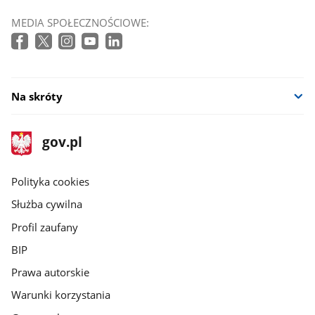
MEDIA SPOŁECZNOŚCIOWE:
Na skróty
stopka
Strona
gov.pl
gov.pl
główna
gov.pl
Polityka cookies
Służba cywilna
Profil zaufany
BIP
Prawa autorskie
Warunki korzystania