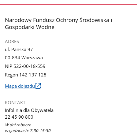
zdjęcie
zdjęcie
3
4
z
z
stopka
Narodowy Fundusz Ochrony Środowiska i
galerii.
galerii.
Gospodarki Wodnej
ADRES
ul. Pańska 97
00-834 Warszawa
NIP 522-00-18-559
Regon 142 137 128
Mapa dojazdu
Link
otworzy
KONTAKT
się
Infolinia dla Obywatela
w
22 45 90 800
nowym
W dni robocze
oknie
w godzinach: 7:30-15:30