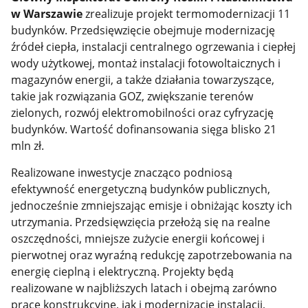
w Warszawie
zrealizuje projekt termomodernizacji 11
budynków. Przedsięwzięcie obejmuje modernizację
źródeł ciepła, instalacji centralnego ogrzewania i ciepłej
wody użytkowej, montaż instalacji fotowoltaicznych i
magazynów energii, a także działania towarzyszące,
takie jak rozwiązania GOZ, zwiększanie terenów
zielonych, rozwój elektromobilności oraz cyfryzację
budynków. Wartość dofinansowania sięga blisko 21
mln zł.
Realizowane inwestycje znacząco podniosą
efektywność energetyczną budynków publicznych,
jednocześnie zmniejszając emisje i obniżając koszty ich
utrzymania. Przedsięwzięcia przełożą się na realne
oszczędności, mniejsze zużycie energii końcowej i
pierwotnej oraz wyraźną redukcję zapotrzebowania na
energię cieplną i elektryczną. Projekty będą
realizowane w najbliższych latach i obejmą zarówno
prace konstrukcyjne, jak i modernizację instalacji,