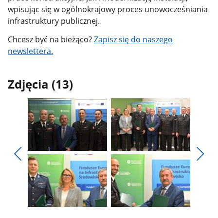
wpisując się w ogólnokrajowy proces unowocześniania
infrastruktury publicznej.
Chcesz być na bieżąco?
Zapisz się do naszego
newslettera.
Zdjęcia (13)
Pokaż
Pokaż
zdjęcie
zdjęcie
Pokaż
Poka
1
2
poprzednie
nest
z
z
zdjęcia
zdjęc
galerii.
galerii.
Pokaż
Pokaż