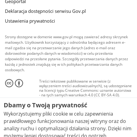
Geoportal
Deklaracja dostępności serwisu Gov.pl
Ustawienia prywatności
Strony dostępne w domenie www.gov.pl mogą zawierać adresy skrzynek
mailowych. Użytkownik korzystający z odnośnika będącego adresem e-
mail zgadza się na przetwarzanie jego danych (adres e-mail oraz
dobrowolnie podanych danych w wiadomości) w celu przesłania
odpowiedzi na przesłane pytania. Szczegóły przetwarzania danych przez
każdą z jednostek znajdują się w ich politykach przetwarzania danych
osobowych.
Treści tekstowe publikowane w serwisie (z
wyłączeniem treści audiowizualnych), są udostępniane
na licencji typu Creative Commons: uznanie autorstwa
- na tych samych warunkach 4.0 (CC BY-SA 4.0).
Materiały audiowizualne, w tym zdjęcia, materiały
Dbamy o Twoją prywatność
audio i wideo, są udostępniane na licencji typu
Creative Commons: uznanie autorstwa użycie
Wykorzystujemy pliki cookie w celu zapewnienia
niekomercyjne - bez utworów zależnych 4.0 (CC BY-
NC-ND 4.0), o ile nie jest to stwierdzone inaczej.
prawidłowego funkcjonowania naszej witryny oraz do
analizy ruchu i optymalizacji działania strony. Dzięki nim
możemy lepiej dostosować treści do potrzeb