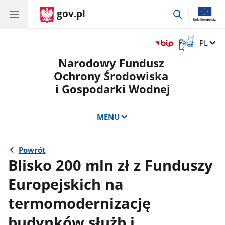
gov.pl
przejdź
do
wyszukiwar
Otwórz
Zmień 
PL
okno
Narodowy Fundusz
z
tłumaczem
Ochrony Środowiska
języka
i Gospodarki Wodnej
migowego
MENU
Powrót
Blisko 200 mln zł z Funduszy
Europejskich na
termomodernizację
budynków służb i