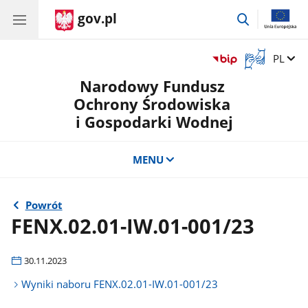
gov.pl
przejdź
do
wyszukiwar
Otwórz
Zmień 
PL
okno
Narodowy Fundusz
z
tłumaczem
Ochrony Środowiska
języka
i Gospodarki Wodnej
migowego
MENU
Powrót
FENX.02.01-IW.01-001/23
30.11.2023
Wyniki naboru FENX.02.01-IW.01-001/23