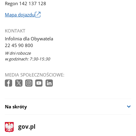
Regon 142 137 128
Mapa dojazdu
Link
otworzy
KONTAKT
się
Infolinia dla Obywatela
w
22 45 90 800
nowym
W dni robocze
oknie
w godzinach: 7:30-15:30
MEDIA SPOŁECZNOŚCIOWE:
Na skróty
stopka
Strona
gov.pl
gov.pl
główna