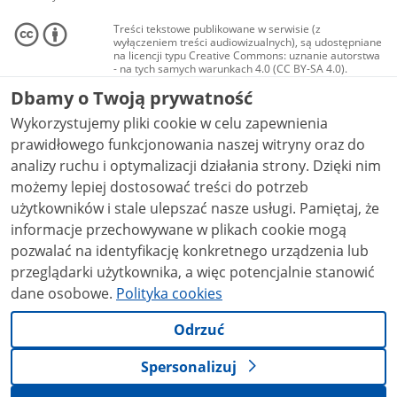
Treści tekstowe publikowane w serwisie (z
wyłączeniem treści audiowizualnych), są udostępniane
na licencji typu Creative Commons: uznanie autorstwa
- na tych samych warunkach 4.0 (CC BY-SA 4.0).
Materiały audiowizualne, w tym zdjęcia, materiały
Dbamy o Twoją prywatność
audio i wideo, są udostępniane na licencji typu
Creative Commons: uznanie autorstwa użycie
Wykorzystujemy pliki cookie w celu zapewnienia
niekomercyjne - bez utworów zależnych 4.0 (CC BY-
NC-ND 4.0), o ile nie jest to stwierdzone inaczej.
prawidłowego funkcjonowania naszej witryny oraz do
analizy ruchu i optymalizacji działania strony. Dzięki nim
możemy lepiej dostosować treści do potrzeb
użytkowników i stale ulepszać nasze usługi. Pamiętaj, że
informacje przechowywane w plikach cookie mogą
pozwalać na identyfikację konkretnego urządzenia lub
przeglądarki użytkownika, a więc potencjalnie stanowić
dane osobowe.
Polityka cookies
Odrzuć
Spersonalizuj