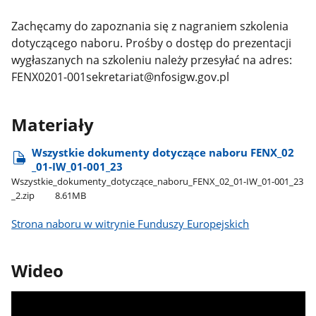
Zachęcamy do zapoznania się z nagraniem szkolenia
dotyczącego naboru. Prośby o dostęp do prezentacji
wygłaszanych na szkoleniu należy przesyłać na adres:
FENX0201-001sekretariat@nfosigw.gov.pl
Materiały
Wszystkie dokumenty dotyczące naboru FENX​_02​
_01-IW​_01-001​_23
Wszystkie​_dokumenty​_dotyczące​_naboru​_FENX​_02​_01-IW​_01-001​_23​
_2.zip
8.61MB
Strona naboru w witrynie Funduszy Europejskich
Wideo