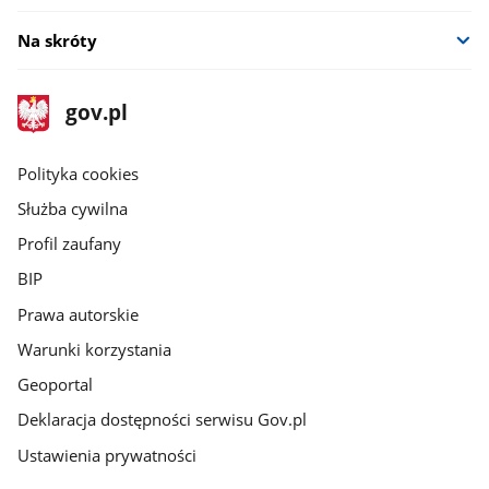
Na skróty
stopka
Strona
gov.pl
gov.pl
główna
gov.pl
Polityka cookies
Służba cywilna
Profil zaufany
BIP
Prawa autorskie
Warunki korzystania
Geoportal
Deklaracja dostępności serwisu Gov.pl
Ustawienia prywatności