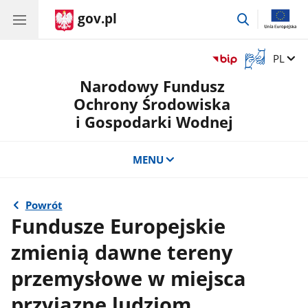
gov.pl
przejdź
do
wyszukiwar
Otwórz
Zmień 
PL
okno
Narodowy Fundusz
z
tłumaczem
Ochrony Środowiska
języka
i Gospodarki Wodnej
migowego
MENU
Powrót
Fundusze Europejskie
zmienią dawne tereny
przemysłowe w miejsca
przyjazne ludziom,