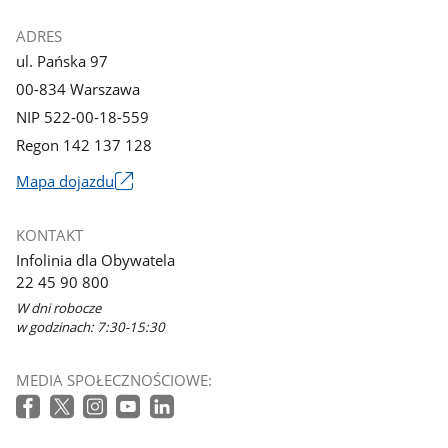
ADRES
ul. Pańska 97
00-834 Warszawa
NIP 522-00-18-559
Regon 142 137 128
Mapa dojazdu
Link
otworzy
KONTAKT
się
Infolinia dla Obywatela
w
22 45 90 800
nowym
W dni robocze
oknie
w godzinach: 7:30-15:30
MEDIA SPOŁECZNOŚCIOWE: