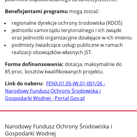
Beneficjentami programu
mogą zostać:
regionalne dyrekcje ochrony środowiska (RDOŚ)
jednostki samorządu terytorialnego i ich związki
oraz jednostki organizacyjne działające w ich imieniu
podmioty świadczące usługi publiczne w ramach
realizacji obowiązków własnych JST.
Forma dofinansowania:
dotacja, maksymalnie do
85 proc. kosztów kwalifikowanych projektu.
Link do naboru:
FENX.01.05-IW.01-001/26 -
Narodowy Fundusz Ochrony Środowiska i
Gospodarki Wodnej - Portal Gov.pl
stopka
Narodowy Fundusz Ochrony Środowiska i
Gospodarki Wodnej