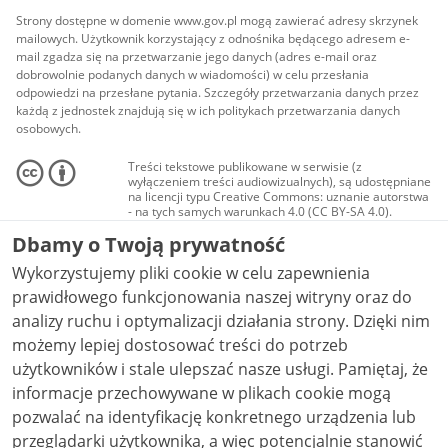
Strony dostępne w domenie www.gov.pl mogą zawierać adresy skrzynek
mailowych. Użytkownik korzystający z odnośnika będącego adresem e-
mail zgadza się na przetwarzanie jego danych (adres e-mail oraz
dobrowolnie podanych danych w wiadomości) w celu przesłania
odpowiedzi na przesłane pytania. Szczegóły przetwarzania danych przez
każdą z jednostek znajdują się w ich politykach przetwarzania danych
osobowych.
Treści tekstowe publikowane w serwisie (z
wyłączeniem treści audiowizualnych), są udostępniane
na licencji typu Creative Commons: uznanie autorstwa
- na tych samych warunkach 4.0 (CC BY-SA 4.0).
Materiały audiowizualne, w tym zdjęcia, materiały
Dbamy o Twoją prywatność
audio i wideo, są udostępniane na licencji typu
Creative Commons: uznanie autorstwa użycie
Wykorzystujemy pliki cookie w celu zapewnienia
niekomercyjne - bez utworów zależnych 4.0 (CC BY-
NC-ND 4.0), o ile nie jest to stwierdzone inaczej.
prawidłowego funkcjonowania naszej witryny oraz do
analizy ruchu i optymalizacji działania strony. Dzięki nim
możemy lepiej dostosować treści do potrzeb
użytkowników i stale ulepszać nasze usługi. Pamiętaj, że
informacje przechowywane w plikach cookie mogą
pozwalać na identyfikację konkretnego urządzenia lub
przeglądarki użytkownika, a więc potencjalnie stanowić