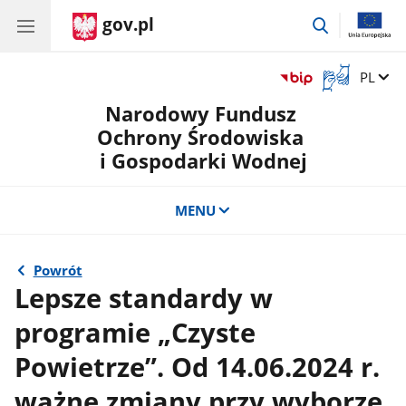
gov.pl
przejdź
do
wyszukiwar
Otwórz
Zmień 
PL
okno
Narodowy Fundusz
z
tłumaczem
Ochrony Środowiska
języka
i Gospodarki Wodnej
migowego
MENU
Powrót
Lepsze standardy w
programie „Czyste
Powietrze”. Od 14.06.2024 r.
ważne zmiany przy wyborze