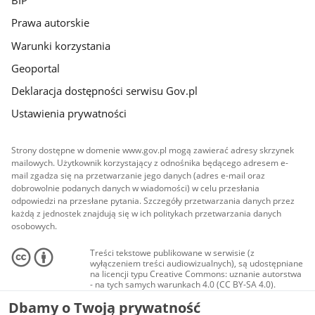
BIP
Prawa autorskie
Warunki korzystania
Geoportal
Deklaracja dostępności serwisu Gov.pl
Ustawienia prywatności
Strony dostępne w domenie www.gov.pl mogą zawierać adresy skrzynek
mailowych. Użytkownik korzystający z odnośnika będącego adresem e-
mail zgadza się na przetwarzanie jego danych (adres e-mail oraz
dobrowolnie podanych danych w wiadomości) w celu przesłania
odpowiedzi na przesłane pytania. Szczegóły przetwarzania danych przez
każdą z jednostek znajdują się w ich politykach przetwarzania danych
osobowych.
Treści tekstowe publikowane w serwisie (z
wyłączeniem treści audiowizualnych), są udostępniane
na licencji typu Creative Commons: uznanie autorstwa
- na tych samych warunkach 4.0 (CC BY-SA 4.0).
Materiały audiowizualne, w tym zdjęcia, materiały
Dbamy o Twoją prywatność
audio i wideo, są udostępniane na licencji typu