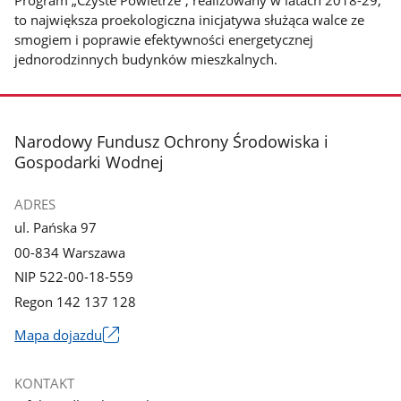
Program „Czyste Powietrze”, realizowany w latach 2018-29,
to największa proekologiczna inicjatywa służąca walce ze
smogiem i poprawie efektywności energetycznej
jednorodzinnych budynków mieszkalnych.
stopka
Narodowy Fundusz Ochrony Środowiska i
Gospodarki Wodnej
ADRES
ul. Pańska 97
00-834 Warszawa
NIP 522-00-18-559
Regon 142 137 128
Mapa dojazdu
Link
otworzy
KONTAKT
się