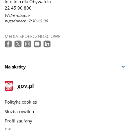
Infolinia dla Obywatela
w
22 45 90 800
nowym
W dni robocze
oknie
w godzinach: 7:30-15:30
MEDIA SPOŁECZNOŚCIOWE:
Na skróty
stopka
Strona
gov.pl
gov.pl
główna
gov.pl
Polityka cookies
Służba cywilna
Profil zaufany