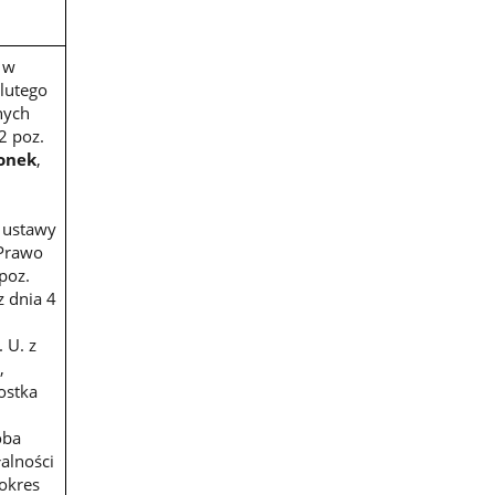
, w
lutego
nych
2 poz.
łonek
,
 ustawy
 Prawo
 poz.
z dnia 4
 U. z
,
ostka
oba
alności
 okres