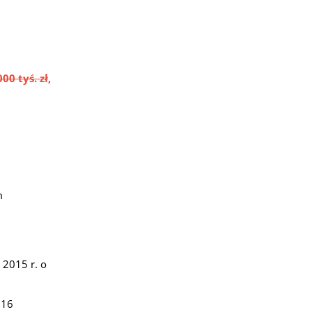
00 tyś. zł
,
m
 2015 r. o
 16