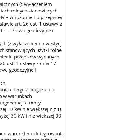
ltaicznych (z wyłączeniem
ntach rolnych stanowiących
 I-IV – w rozumieniu przepisów
awie art. 26 ust. 1 ustawy z
 r. – Prawo geodezyjne i
wych (z wyłączeniem inwestycji
ch stanowiących użytki rolne
zumieniu przepisów wydanych
 26 ust. 1 ustawy z dnia 17
awo geodezyjne i
ch,
ania energii z biogazu lub
go w warunkach
ogeneracji o mocy
żej 10 kW nie większej niż 10
yżej 30 kW i nie większej 30
pod warunkiem zintegrowania