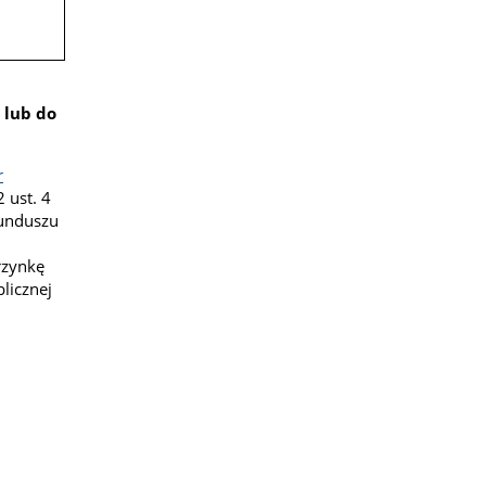
lub do
r
 ust. 4
unduszu
rzynkę
licznej