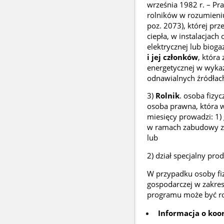
września 1982 r. – Pra
rolników w rozumieniu
poz. 2073), której prz
ciepła, w instalacjac
elektrycznej lub bioga
i jej członków
, która
energetycznej w wykaz
odnawialnych źródłach 
3)
Rolnik
. osoba fizy
osoba prawna, która w
miesięcy prowadzi: 1
w ramach zabudowy za
lub
2) dział specjalny prod
W przypadku osoby fiz
gospodarczej w zakres
programu może być rol
Informacja o koo