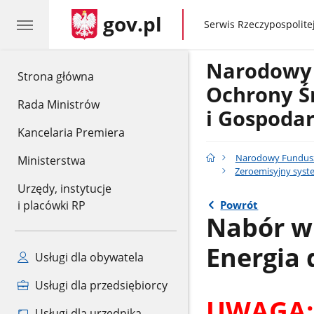
gov.pl
gov.pl
Serwis Rzeczypospolitej
Narodowy
gov.pl
Strona główna
Ochrony Ś
Rada Ministrów
i Gospoda
Kancelaria Premiera
Narodowy Fundusz
Ministerstwa
Zeroemisyjny syst
Urzędy, instytucje
Powrót
i placówki RP
Nabór w
Energia 
Usługi dla obywatela
Usługi dla przedsiębiorcy
UWAGA: 
Usługi dla urzędnika