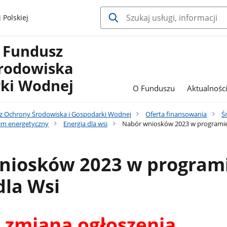
 Polskiej
 Fundusz
rodowiska
rki Wodnej
O Funduszu
Aktualnośc
 Ochrony Środowiska i Gospodarki Wodnej
Oferta finansowania
Ś
em energetyczny
Energia dla wsi
Nabór wniosków 2023 w programie 
niosków 2023 w program
dla Wsi
zmiana ogłoszenia