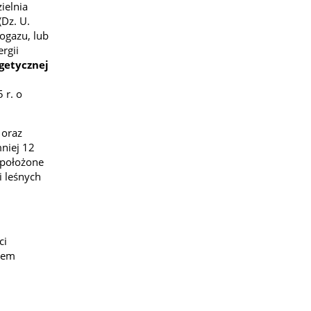
ielnia
(Dz. U.
iogazu, lub
rgii
getycznej
 r. o
 oraz
niej 12
 położone
 leśnych
ci
ntem