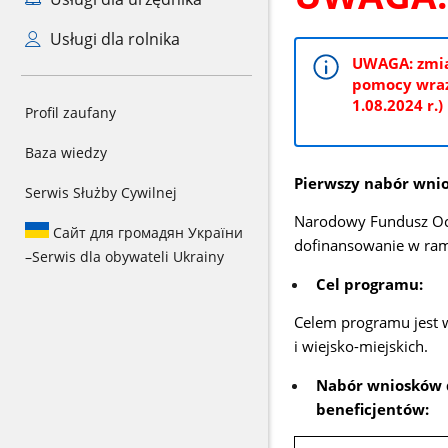
Usługi dla rolnika
UWAGA: zmian
pomocy wraz
1.08.2024 r.)
Profil zaufany
Baza wiedzy
Pierwszy nabór wni
Serwis Służby Cywilnej
Narodowy Fundusz Oc
Сайт для громадян України
dofinansowanie w ram
–
Serwis dla obywateli Ukrainy
Cel programu:
Celem programu jest w
i wiejsko-miejskich.
Nabór wniosków d
beneficjentów: