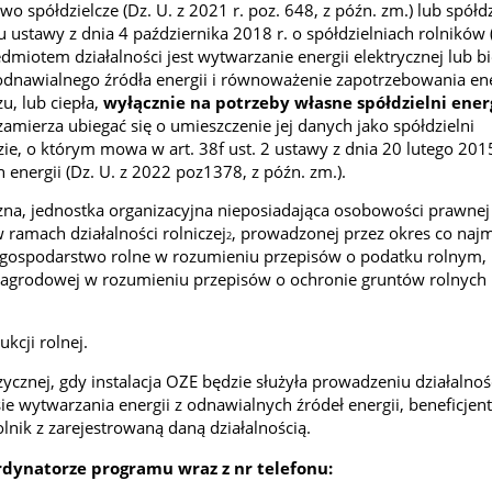
wo spółdzielcze (Dz. U. z 2021 r. poz. 648, z późn. zm.) lub spółdz
 ustawy z dnia 4 października 2018 r. o spółdzielniach rolników 
edmiotem działalności jest wytwarzanie energii elektrycznej lub b
h odnawialnego źródła energii i równoważenie zapotrzebowania ene
zu, lub ciepła,
wyłącznie na potrzeby własne spółdzielni ener
 zamierza ubiegać się o umieszczenie jej danych jako spółdzielni
ie, o którym mowa w art. 38f ust. 2 ustawy z dnia 20 lutego 2015
energii (Dz. U. z 2022 poz1378, z późn. zm.).
czna, jednostka organizacyjna nieposiadająca osobowości prawnej
 ramach działalności rolniczej
, prowadzonej przez okres co najm
2
) gospodarstwo rolne w rozumieniu przepisów o podatku rolnym,
grodowej w rozumieniu przepisów o ochronie gruntów rolnych i
ukcji rolnej.
ycznej, gdy instalacja OZE będzie służyła prowadzeniu działalnoś
ie wytwarzania energii z odnawialnych źródeł energii, beneficje
nik z zarejestrowaną daną działalnością.
rdynatorze programu wraz z nr telefonu: