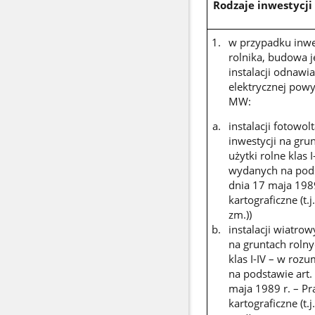
Rodzaje inwestycji
w przypadku inwe
rolnika, budowa j
instalacji odnawi
elektrycznej powy
MW:
instalacji fotowo
inwestycji na gru
użytki rolne klas
wydanych na podst
dnia 17 maja 1989
kartograficzne (t.
zm.))
instalacji wiatro
na gruntach rolny
klas I-IV – w ro
na podstawie art.
maja 1989 r. – Pr
kartograficzne (t.