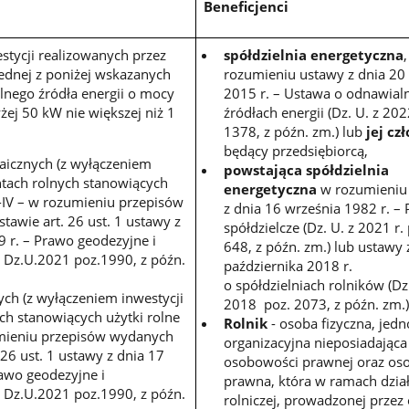
Beneficjenci
stycji realizowanych przez
spółdzielnia energetyczna
ednej z poniżej wskazanych
rozumieniu ustawy z dnia 20 
alnego źródła energii o mocy
2015 r. – Ustawa o odnawial
żej 50 kW nie większej niż 1
źródłach energii (Dz. U. z 202
1378, z późn. zm.) lub
jej cz
będący przedsiębiorcą,
ltaicznych (z wyłączeniem
powstająca spółdzielnia
ntach rolnych stanowiących
energetyczna
w rozumieniu
 I-IV – w rozumieniu przepisów
z dnia 16 września 1982 r. –
awie art. 26 ust. 1 ustawy z
spółdzielcze (Dz. U. z 2021 r.
 r. – Prawo geodezyjne i
648, z późn. zm.) lub ustawy 
j. Dz.U.2021 poz.1990, z późn.
października 2018 r.
o spółdzielniach rolników (Dz.
wych (z wyłączeniem inwestycji
2018 poz. 2073, z późn. zm.)
ch stanowiących użytki rolne
Rolnik
- osoba fizyczna, jedn
zumieniu przepisów wydanych
organizacyjna nieposiadająca
 26 ust. 1 ustawy z dnia 17
osobowości prawnej oraz os
awo geodezyjne i
prawna, która w ramach dział
j. Dz.U.2021 poz.1990, z późn.
rolniczej, prowadzonej przez