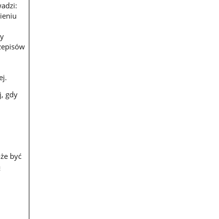
adzi:
ieniu
y
zepisów
ej.
j, gdy
,
że być
ą