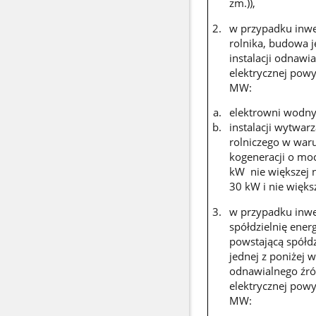
zm.)),
w przypadku inwe
rolnika, budowa j
instalacji odnawi
elektrycznej powy
MW:
elektrowni wodny
instalacji wytwarz
rolniczego w wa
kogeneracji o moc
kW nie większej n
30 kW i nie więk
w przypadku inwe
spółdzielnię energ
powstającą spółd
jednej z poniżej w
odnawialnego źró
elektrycznej powy
MW: