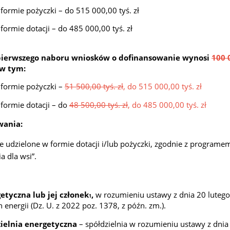
formie pożyczki – do 515 000,00 tyś. zł
ormie dotacji – do 485 000,00 tyś. zł
 pierwszego naboru wniosków o dofinansowanie wynosi
100 0
 w tym:
 formie pożyczki –
51 500,00 tyś. zł
, do 515 000,00 tyś. zł
formie dotacji – do
48 500,00 tyś. zł
, do 485 000,00 tyś. zł
wania:
 udzielone w formie dotacji i/lub pożyczki, zgodnie z programe
a dla wsi”.
etyczna lub jej członek
,
w rozumieniu ustawy z dnia 20 lutego
1
energii (Dz. U. z 2022 poz. 1378, z późn. zm.).
zielnia energetyczna
– spółdzielnia w rozumieniu ustawy z dnia