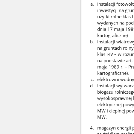
instalacji fotowo
inwestycji na gru
użytki rolne klas
wydanych na podst
dnia 17 maja 1989
kartograficzne)
instalacji wiatro
na gruntach rolny
klas I-IV – w ro
na podstawie art.
maja 1989 r. – Pr
kartograficzne),
elektrowni wodny
instalacji wytwarz
biogazu rolnicze
wysokosprawnej k
elektrycznej powy
MW i cieplnej pow
MW.
magazyn energii 