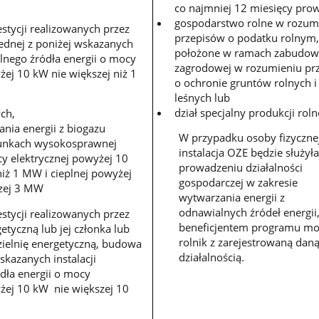
co najmniej 12 miesięcy prow
gospodarstwo rolne w rozum
stycji realizowanych przez
przepisów o podatku rolnym,
ednej z poniżej wskazanych
położone w ramach zabudow
alnego źródła energii o mocy
zagrodowej w rozumieniu pr
żej 10 kW nie większej niż 1
o ochronie gruntów rolnych i
leśnych lub
dział specjalny produkcji roln
ch,
ania energii z biogazu
W przypadku osoby fizyczne
runkach wysokosprawnej
instalacja OZE będzie służyła
y elektrycznej powyżej 10
prowadzeniu działalności
iż 1 MW i cieplnej powyżej
gospodarczej w zakresie
szej 3 MW
wytwarzania energii z
odnawialnych źródeł energii
stycji realizowanych przez
beneficjentem programu mo
etyczną lub jej członka lub
rolnik z zarejestrowaną dan
zielnię energetyczną, budowa
działalnością.
skazanych instalacji
dła energii o mocy
żej 10 kW nie większej 10