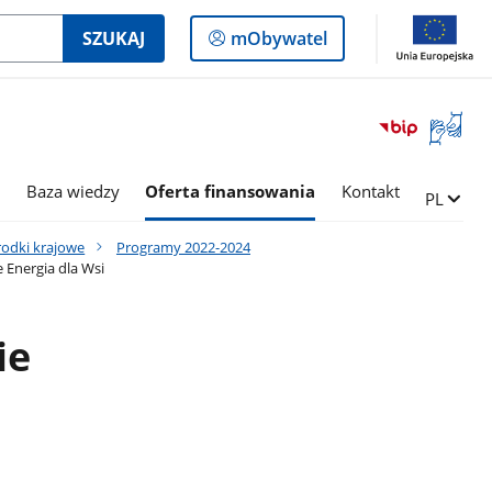
Logowanie
SZUKAJ
mObywatel
do
panelu
Otwórz
okno
z
tłumac
i
Baza wiedzy
Oferta finansowania
Kontakt
Zmień ję
PL
języka
migowe
rodki krajowe
Programy 2022-2024
Energia dla Wsi
ie