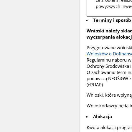
ze źródłem reali
powyższych inwes
Terminy i sposób
Wnioski należy skład
wyczerpania alokacj
Przygotowane wnioski 
Wniosków o Dofinans
Regulaminu naboru w
Ochrony Środowiska i
O zachowaniu terminu
podawczą NFOŚiGW znaj
(ePUAP).
Wnioski, które wpłyną
Wnioskodawcy będą i
Alokacja
Kwota alokacji progra