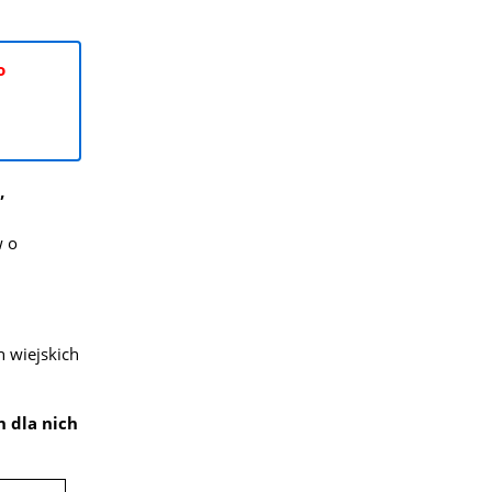
o
”
w o
n wiejskich
 dla nich