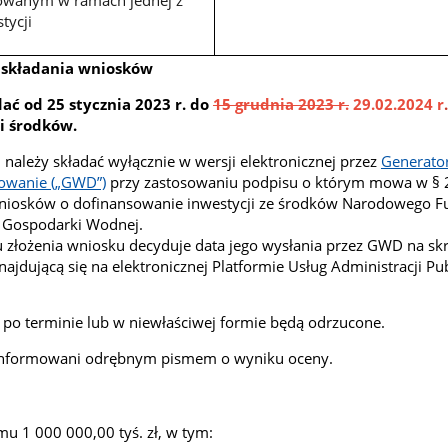
zowanym w ramach jednej z
tycji
 składania wniosków
ać od 25 stycznia 2023 r. do
15 grudnia 2023 r.
29.02.2024 r
.
i środków.
należy składać wyłącznie w wersji elektronicznej przez
Generato
owanie („GWD”)
przy zastosowaniu podpisu o którym mowa w § 2
niosków o dofinansowanie inwestycji ze środków Narodowego F
 Gospodarki Wodnej.
 złożenia wniosku decyduje data jego wysłania przez GWD na sk
dującą się na elektronicznej Platformie Usług Administracji Pub
 po terminie lub w niewłaściwej formie będą odrzucone.
nformowani odrębnym pismem o wyniku oceny.
mu 1 000 000,00 tyś. zł, w tym: