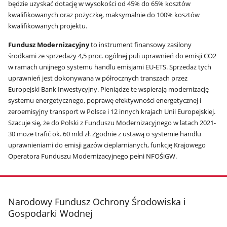
będzie uzyskać dotację w wysokości od 45% do 65% kosztów
kwalifikowanych oraz pożyczkę, maksymalnie do 100% kosztów
kwalifikowanych projektu.
Fundusz Modernizacyjny
to instrument finansowy zasilony
środkami ze sprzedaży 4,5 proc. ogólnej puli uprawnień do emisji CO2
w ramach unijnego systemu handlu emisjami EU-ETS. Sprzedaż tych
uprawnień jest dokonywana w półrocznych transzach przez
Europejski Bank Inwestycyjny. Pieniądze te wspierają modernizację
systemu energetycznego, poprawę efektywności energetycznej i
zeroemisyjny transport w Polsce i 12 innych krajach Unii Europejskiej.
Szacuje się, że do Polski z Funduszu Modernizacyjnego w latach 2021-
30 może trafić ok. 60 mld zł. Zgodnie z ustawą o systemie handlu
uprawnieniami do emisji gazów cieplarnianych, funkcję Krajowego
Operatora Funduszu Modernizacyjnego pełni NFOŚiGW.
stopka
Narodowy Fundusz Ochrony Środowiska i
Gospodarki Wodnej