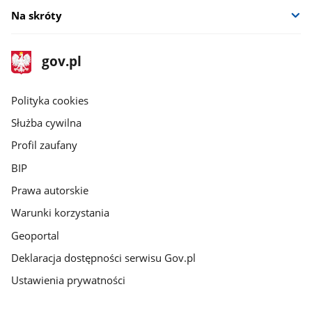
Na skróty
stopka
Strona
gov.pl
gov.pl
główna
gov.pl
Polityka cookies
Służba cywilna
Profil zaufany
BIP
Prawa autorskie
Warunki korzystania
Geoportal
Deklaracja dostępności serwisu Gov.pl
Ustawienia prywatności