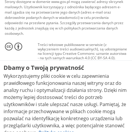
Strony dostępne w domenie www.gov.pl mogą zawierać adresy skrzynek
mailowych. Użytkownik korzystający z odnośnika będącego adresem e-
mail zgadza się na przetwarzanie jego danych (adres e-mail oraz
dobrowolnie podanych danych w wiadomości) w celu przesłania
odpowiedzi na przesłane pytania. Szczegóły przetwarzania danych przez
każdą z jednostek znajdują się w ich politykach przetwarzania danych
osobowych.
Treści tekstowe publikowane w serwisie (z
wyłączeniem treści audiowizualnych), są udostępniane
na licencji typu Creative Commons: uznanie autorstwa
- na tych samych warunkach 4.0 (CC BY-SA 4.0).
Materiały audiowizualne, w tym zdjęcia, materiały
Dbamy o Twoją prywatność
audio i wideo, są udostępniane na licencji typu
Creative Commons: uznanie autorstwa użycie
Wykorzystujemy pliki cookie w celu zapewnienia
niekomercyjne - bez utworów zależnych 4.0 (CC BY-
NC-ND 4.0), o ile nie jest to stwierdzone inaczej.
prawidłowego funkcjonowania naszej witryny oraz do
analizy ruchu i optymalizacji działania strony. Dzięki nim
możemy lepiej dostosować treści do potrzeb
użytkowników i stale ulepszać nasze usługi. Pamiętaj, że
informacje przechowywane w plikach cookie mogą
pozwalać na identyfikację konkretnego urządzenia lub
przeglądarki użytkownika, a więc potencjalnie stanowić