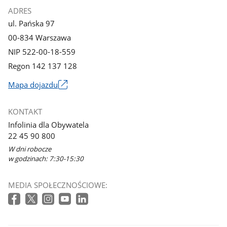
ADRES
ul. Pańska 97
00-834 Warszawa
NIP 522-00-18-559
Regon 142 137 128
Mapa dojazdu
Link
otworzy
KONTAKT
się
Infolinia dla Obywatela
w
22 45 90 800
nowym
W dni robocze
oknie
w godzinach: 7:30-15:30
MEDIA SPOŁECZNOŚCIOWE: