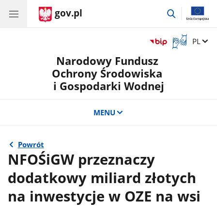
gov.pl
przejdź
do
wyszukiwar
Otwórz
Zmień 
PL
okno
Narodowy Fundusz
z
tłumaczem
Ochrony Środowiska
języka
i Gospodarki Wodnej
migowego
MENU
Powrót
NFOŚiGW przeznaczy
dodatkowy miliard złotych
na inwestycje w OZE na wsi