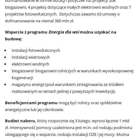
dofinansowanie w formie dotacji i pożyczek na: projekty 208
biogazowni, 4 projekty dotyczące małych elektrowni wodnych oraz 7
projektów fotowoltaicznych. Dotychczas zawarto 63 umowy o
dofinansowanie na niemal 300 mln zł.
Wsparcie z programu
Energia dla wsi
można uzyskać na
budowę:
instalacji fotowoltaicznych
instalacji wiatrowych
elektrowni wodnych
biogazowni/ biogazowni rolniczych w warunkach wysokosprawnej
kogeneracji
magazynu energii (pod warunkiem zintegrowania ze źródłem
realizowanym w ramach jednej z powyższych inwestycji).
Beneficjentami programu
mogą być rolnicy oraz spółdzielnie
energetyczne lub jej członkowie.
Budżet naboru,
który rozpocznie się 3 lutego, wynosi łącznie 1 mld
zł. Intensywność pomocy uzależniona jest m.in. od rodzaju podmiotu
ubiegającego się o wsparcie, rodzaju instalacji OZE i jej mocy. Można