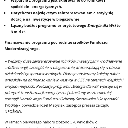
Wsparcie z programu jest skierowane do rolników i
spółdzielni energetycznych.
Dotychczas największym zainteresowaniem cieszyły się
dotacje na inwestycje w biogazownie.
Łączny budżet programu priorytetowego
Energia dla Wsi
to
3 mld zł.
Finansowanie programu pochodzi ze środków Funduszu
Modernizacyjnego.
– Widzimy duże zainteresowanie rolników inwestycjami w odnawiane
źródła energii, szczególnie w biogazownie, które wpisują się w obszar
działalności gospodarstw rolnych. Dlatego otwieramy kolejny nabór
wniosków na dofinansowanie inwestycji w OZE na terenach wiejskich i
wiejsko-miejskich. Realizacja programu „Energia dla wsi” wpisuje się w
priorytet transformacji energetycznej określony w czteroletniej
strategii Narodowego Funduszu Ochrony Środowiska i Gospodarki
Wodnej
– powiedział Józef Matysiak, zastępca prezesa zarządu
NFOŚiGW.
W ramach pierwszego naboru złożono 370 wniosków o