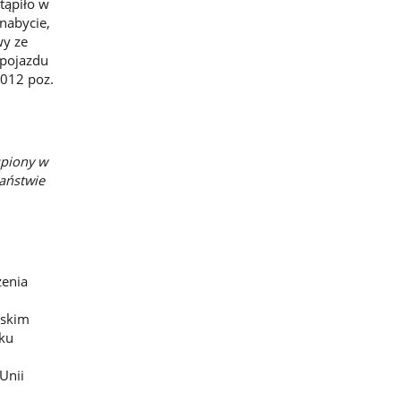
tąpiło w
nabycie,
wy ze
 pojazdu
2012 poz.
upiony w
aństwie
zenia
wskim
dku
Unii