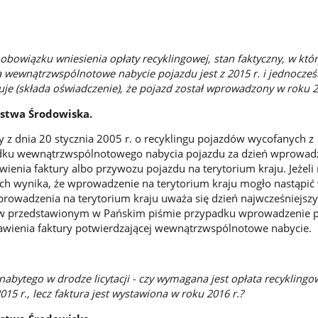
obowiązku wniesienia opłaty recyklingowej, stan faktyczny, w któ
a wewnątrzwspólnotowe nabycie pojazdu jest z 2015 r. i jednocześ
je (składa oświadczenie), że pojazd został wprowadzony w roku 
rstwa Środowiska.
wy z dnia 20 stycznia 2005 r. o recyklingu pojazdów wycofanych z
adku wewnątrzwspólnotowego nabycia pojazdu za dzień wprowad
wienia faktury albo przywozu pojazdu na terytorium kraju. Jeżeli
ch wynika, że wprowadzenie na terytorium kraju mogło nastąpić
prowadzenia na terytorium kraju uważa się dzień najwcześniejszy
w przedstawionym w Pańskim piśmie przypadku wprowadzenie 
awienia faktury potwierdzającej wewnątrzwspólnotowe nabycie.
bytego w drodze licytacji - czy wymagana jest opłata recyklingowa
2015 r., lecz faktura jest wystawiona w roku 2016 r.?