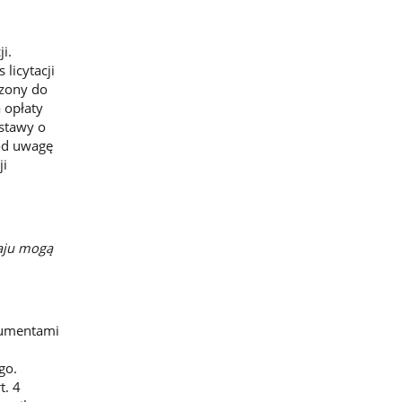
i.
 licytacji
czony do
 opłaty
ustawy o
pod uwagę
ji
aju mogą
kumentami
go.
t. 4