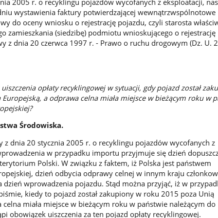
nia 2005 r. o recyklingu pojazdów wycofanych z eksploatacji, nas
dniu wystawienia faktury potwierdzającej wewnątrzwspólnotowe 
wy do oceny wniosku o rejestrację pojazdu, czyli starosta właści
go zamieszkania (siedzibę) podmiotu wnioskującego o rejestrację
awy z dnia 20 czerwca 1997 r. - Prawo o ruchu drogowym (Dz. U. 
 uiszczenia opłaty recyklingowej w sytuacji, gdy pojazd został zak
ą Europejską, a odprawa celna miała miejsce w bieżącym roku w p
opejskiej?
rstwa Środowiska.
wy z dnia 20 stycznia 2005 r. o recyklingu pojazdów wycofanych z
 wprowadzenia w przypadku importu przyjmuje się dzień dopuszc
terytorium Polski. W związku z faktem, iż Polska jest państwem
opejskiej, dzień odbycia odprawy celnej w innym kraju członko
a dzień wprowadzenia pojazdu. Stąd można przyjąć, iż w przypa
śmie, kiedy to pojazd został zakupiony w roku 2015 poza Unią
 celna miała miejsce w bieżącym roku w państwie należącym do 
ąpi obowiązek uiszczenia za ten pojazd opłaty recyklingowej.