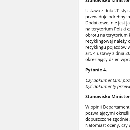
Stanowisko Ministe
Ustawa z dnia 20 styc
przewiduje odrębnych 
Dodatkowo, nie jest ja
na terytorium Polski c
obrotu na terytorium 
recyklingowej należy o
recyklingu pojazdów w
art. 4 ustawy z dnia 2
określający dzień wpr
Pytanie 4.
Czy dokumentami pozw
być dokumenty przewo
Stanowisko Ministe
W opinii Departamen
pozwalającymi określić
dopuszczone zgodnie z
Natomiast oceny, czy