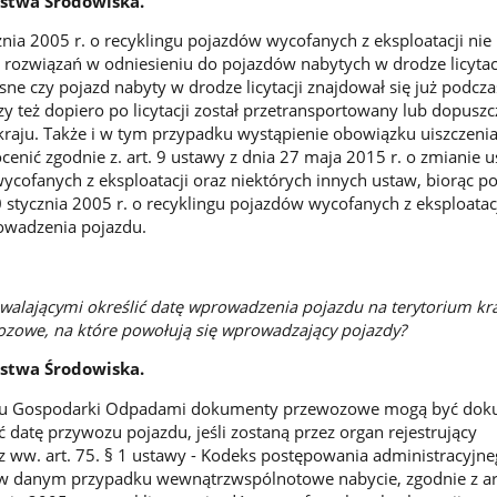
rstwa Środowiska.
znia 2005 r. o recyklingu pojazdów wycofanych z eksploatacji nie
rozwiązań w odniesieniu do pojazdów nabytych w drodze licytacj
sne czy pojazd nabyty w drodze licytacji znajdował się już podczas
zy też dopiero po licytacji został przetransportowany lub dopusz
kraju. Także i w tym przypadku wystąpienie obowiązku uiszczenia
cenić zgodnie z. art. 9 ustawy z dnia 27 maja 2015 r. o zmianie 
ycofanych z eksploatacji oraz niektórych innych ustaw, biorąc 
0 stycznia 2005 r. o recyklingu pojazdów wycofanych z eksploatac
owadzenia pojazdu.
alającymi określić datę wprowadzenia pojazdu na terytorium kr
zowe, na które powołują się wprowadzający pojazdy?
rstwa Środowiska.
tu Gospodarki Odpadami dokumenty przewozowe mogą być do
 datę przywozu pojazdu, jeśli zostaną przez organ rejestrujący
 ww. art. 75. § 1 ustawy - Kodeks postępowania administracyjne
 w danym przypadku wewnątrzwspólnotowe nabycie, zgodnie z ar