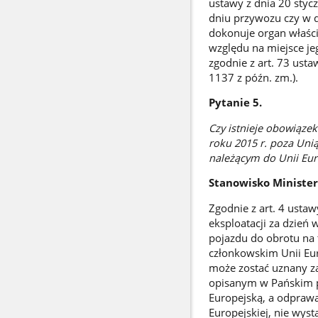
ustawy z dnia 20 stycz
dniu przywozu czy w 
dokonuje organ właści
względu na miejsce je
zgodnie z art. 73 ust
1137 z późn. zm.).
Pytanie 5.
Czy istnieje obowiązek
roku 2015 r. poza Uni
należącym do Unii Eur
Stanowisko Ministe
Zgodnie z art. 4 usta
eksploatacji za dzień
pojazdu do obrotu na 
członkowskim Unii Eur
może zostać uznany z
opisanym w Pańskim pi
Europejską, a odprawa
Europejskiej, nie wyst