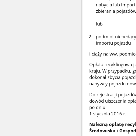
nabycia lub import
zbierania pojazdów
lub
podmiot niebędący
importu pojazdu
i ciąży na ww. podmio
Opłata recyklingowa 
kraju. W przypadku, g
dokonał zbycia pojazd
nabywcy pojazdu dowó
Do rejestracji pojazd
dowód uiszczenia opła
po dniu
1 stycznia 2016 r.
Należną opłatę rec
Środowiska i Gospod