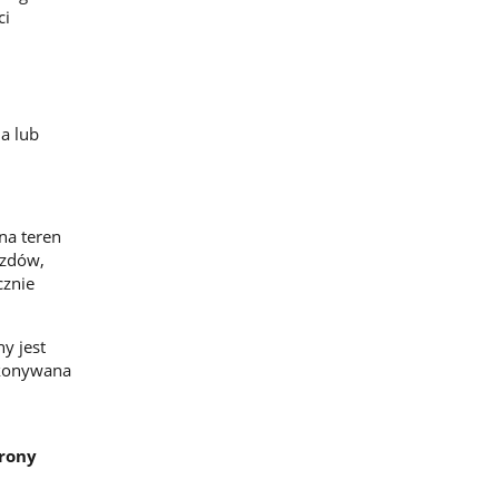
ci
a lub
na teren
azdów,
cznie
y jest
dokonywana
rony