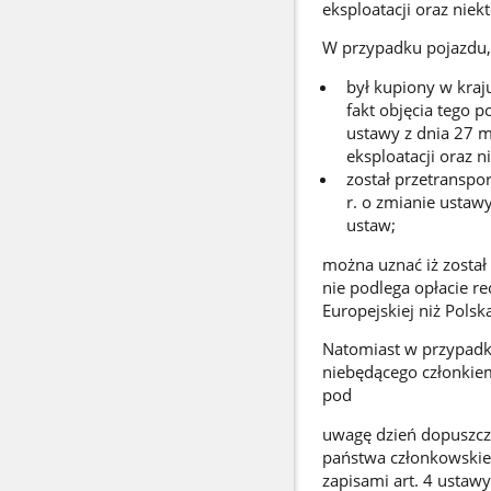
eksploatacji oraz niek
W przypadku pojazdu, 
był kupiony w kraj
fakt objęcia tego 
ustawy z dnia 27 m
eksploatacji oraz n
został przetranspo
r. o zmianie ustaw
ustaw;
można uznać iż został
nie podlega opłacie re
Europejskiej niż Pols
Natomiast w przypadku
niebędącego członkiem
pod
uwagę dzień dopuszcze
państwa członkowskieg
zapisami art. 4 ustaw