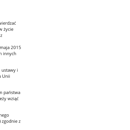
wierdzać
w życie
 z
7 maja 2015
h innych
 ustawy i
 Unii
um państwa
eży wziąć
nnego
) zgodnie z