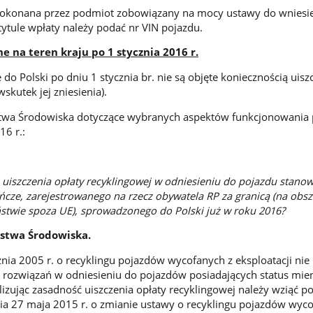
okonana przez podmiot zobowiązany na mocy ustawy do wniesie
tytule wpłaty należy podać nr VIN pojazdu.
 na teren kraju po 1 stycznia 2016 r.
o Polski po dniu 1 stycznia br. nie są objęte koniecznością uisz
skutek jej zniesienia).
stwa Środowiska dotyczące wybranych aspektów funkcjonowania
6 r.:
k uiszczenia opłaty recyklingowej w odniesieniu do pojazdu stano
ńcze, zarejestrowanego na rzecz obywatela RP za granicą (na obsz
ństwie spoza UE), sprowadzonego do Polski już w roku 2016?
rstwa Środowiska.
znia 2005 r. o recyklingu pojazdów wycofanych z eksploatacji nie
 rozwiązań w odniesieniu do pojazdów posiadających status mie
lizując zasadność uiszczenia opłaty recyklingowej należy wziąć 
nia 27 maja 2015 r. o zmianie ustawy o recyklingu pojazdów wyc