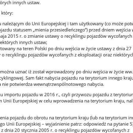
tórych innych ustaw.
który:
u należącym do Unii Europejskiej i tam użytkowany (co może pot
pojazdu statusem „mienia przesiedleńczego”) przed dniem wejścia 
aja 2015 r. o zmianie ustawy o recyklingu pojazdów wycofanych
iektórych innych ustaw;
rtowany na teren Polski po dniu wejścia w życie ustawy z dnia 2
y o recyklingu pojazdów wycofanych z eksploatacji oraz niektóryc
 można uznać iż został wprowadzony po dniu wejścia w życie ww.
cyklingowej. Sam fakt nabycia pojazdu na terytorium innego kraju
ka nie potwierdza wewnątrzwspólnotowego nabycia.
 importu pojazdu w 2016 r., czyli przywozu pojazdu z terytori
 Unii Europejskiej w celu wprowadzenia na terytorium kraju, nal
nia pojazdu do obrotu na terytorium kraju (lub na terytorium i
o Unii Europejskiej – wyjaśnienie patrz: odpowiedź na pytanie 5
y z dnia 20 stycznia 2005 r. o recyklingu pojazdów wycofanych z