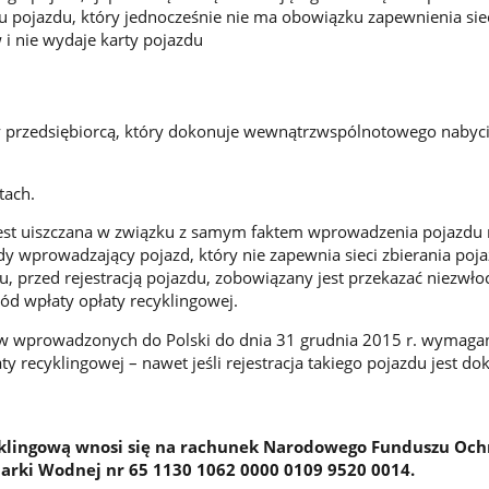
u pojazdu, który jednocześnie nie ma obowiązku zapewnienia sie
 i nie wydaje karty pojazdu
 przedsiębiorcą, który dokonuje wewnątrzwspólnotowego nabyci
tach.
jest uiszczana w związku z samym faktem wprowadzenia pojazdu 
dy wprowadzający pojazd, który nie zapewnia sieci zbierania poj
u, przed rejestracją pojazdu, zobowiązany jest przekazać niezwło
d wpłaty opłaty recyklingowej.
ów wprowadzonych do Polski do dnia 31 grudnia 2015 r. wymagan
ty recyklingowej – nawet jeśli rejestracja takiego pojazdu jest 
yklingową wnosi się na rachunek Narodowego Funduszu Och
arki Wodnej nr 65 1130 1062 0000 0109 9520 0014.