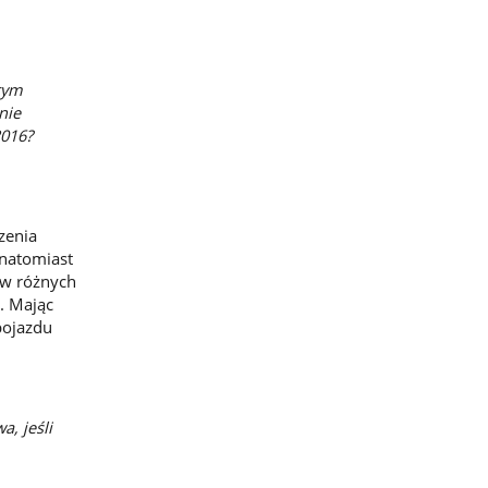
rym
nie
2016?
zenia
 natomiast
 w różnych
. Mając
pojazdu
, jeśli