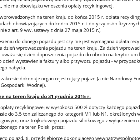
r., nie ma obowiązku wnoszenia opłaty recyklingowej.
wprowadzonych na teren kraju do końca 2015 r. opłata recyklin
dach obowiązujących do końca 2015 r. i dotyczy osób fizycznych
ie z art. 9 ww. ustawy z dnia 27 maja 2015 r.).
esieniu do danego pojazdu jest czy nie jest wymagana opłata rec
a dzień wprowadzenia pojazdu na teren kraju. Za dzień wprowad
u uważa się dzień dopuszczenia pojazdu do obrotu na terytorium 
 dzień wystawienia faktury albo przywozu pojazdu - w przypadk
go nabycia.
 zakresie dokonuje organ rejestrujący pojazd (a nie Narodowy F
 Gospodarki Wodnej).
 na teren kraju do 31 grudnia 2015 r.
opłaty recyklingowej w wysokości 500 zł dotyczy każdego pojaz
e do 3,5 ton zaliczanego do kategorii M1 lub N1, określonych 
rogowym, oraz trójkołowego pojazdu silnikowego z wyłączeniem 
zonego na teren Polski przez:
ego pojazd, tj. przedsiębiorcę dokonującego wewnątrzwspólnot