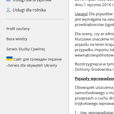
dniu 1 stycznia 2016 
Usługi dla rolnika
Uwaga!
Dla pojazdów 
jest wymagana na zasa
przedsiębiorców (zgodn
Profil zaufany
Dla oceny, czy w odni
kluczowe znaczenie m
Baza wiedzy
pojazdu na teren kraj
Serwis Służby Cywilnej
przypadku importu lub
wewnątrzwspólnotowe
Сайт для громадян України
Rozstrzygnięcia w tym
–
Serwis dla obywateli Ukrainy
Ochrony Środowiska i
Pojazdy wprowadzone
Obowiązek uiszczenia 
samochodowego o masi
przepisach o ruchu d
trójkołowego wprowad
tzw. wprowadzając