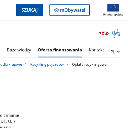
Logowanie
SZUKAJ
mObywatel
do
panelu
Otwórz
okno
z
tłumac
i
Baza wiedzy
Oferta finansowania
Kontakt
Zmień ję
PL
języka
migowe
rodki krajowe
Recykling pojazdów
Opłata recyklingowa
 o zmianie
Dz. U. z
aju po