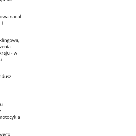
gowa nadal
 i
yklingowa,
zenia
kraju - w
u
undusz
du
w
motocykla
owego