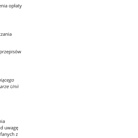
nia opłaty
czania
 przepisów
wiącego
arze Unii
nia
pod uwagę
ofanych z