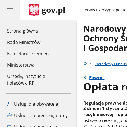
gov.pl
gov.pl
Serwis Rzeczypospolitej
Narodowy
gov.pl
Strona główna
Ochrony Ś
Rada Ministrów
i Gospoda
Kancelaria Premiera
Narodowy Fundusz
Ministerstwa
Urzędy, instytucje
Powrót
Opłata 
i placówki RP
Regulacje prawne do
Usługi dla obywatela
Z dniem 1 stycznia 
recyklingowej – opła
Usługi dla przedsiębiorcy
ustawy o recyklingu p
2015 r. poz. 933). Oz
Usługi dla urzędnika