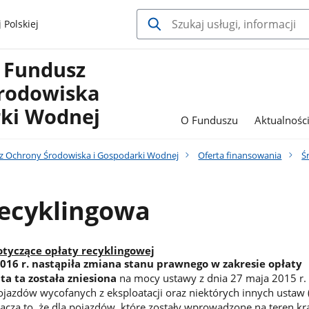
 Polskiej
 Fundusz
rodowiska
rki Wodnej
O Funduszu
Aktualnośc
 Ochrony Środowiska i Gospodarki Wodnej
Oferta finansowania
Ś
recyklingowa
tyczące opłaty recyklingowej
2016 r. nastąpiła zmiana stanu prawnego w zakresie opłaty
ta ta została zniesiona
na mocy ustawy z dnia 27 maja 2015 r.
ojazdów wycofanych z eksploatacji oraz niektórych innych ustaw (
nacza to, że dla pojazdów, które zostały wprowadzone na teren kr