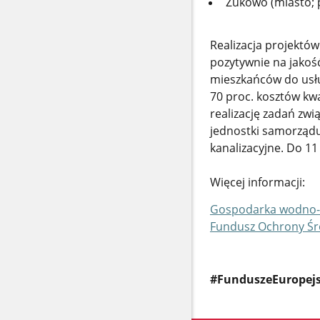
Żukowo (miasto; 
Realizacja projektó
pozytywnie na jako
mieszkańców do usłu
70 proc. kosztów kw
realizację zadań zwi
jednostki samorządu
kanalizacyjne. Do 1
Więcej informacji:
Gospodarka wodno-k
Fundusz Ochrony Śro
#FunduszeEuropej