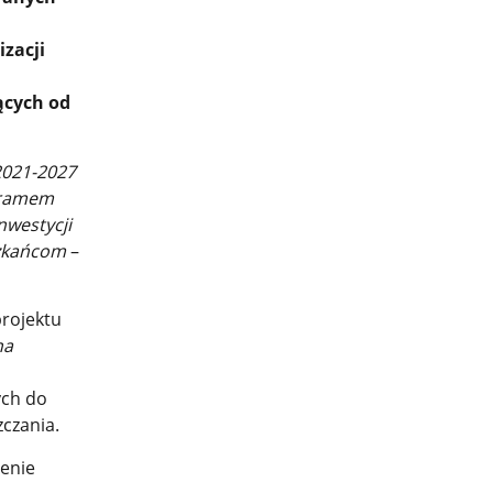
izacji
ących od
2021-2027
ogramem
nwestycji
szkańcom
–
rojektu
na
ych do
zczania.
ienie