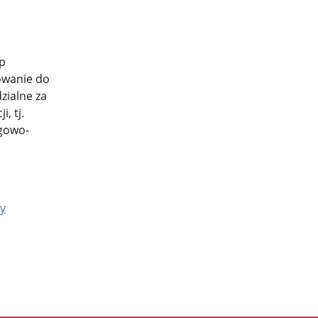
p
owanie do
zialne za
, tj.
ągowo‐
y