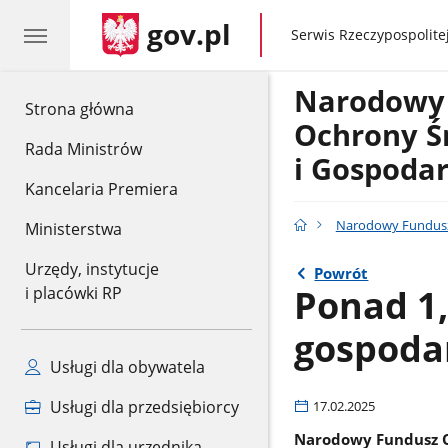
gov.pl
gov.pl
Serwis Rzeczypospolitej
Narodowy
gov.pl
Strona główna
Ochrony Ś
Rada Ministrów
i Gospoda
Kancelaria Premiera
Narodowy Fundusz
Ministerstwa
Urzędy, instytucje
Powrót
Ponad 1,
i placówki RP
gospoda
Usługi dla obywatela
Usługi dla przedsiębiorcy
17.02.2025
Narodowy Fundusz O
Usługi dla urzędnika