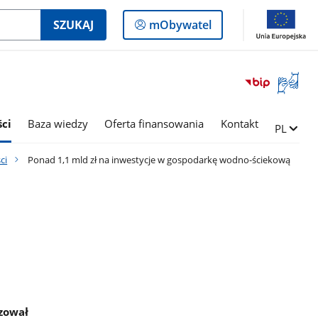
Logowanie
SZUKAJ
mObywatel
do
panelu
Otwórz
okno
z
tłumac
ci
Baza wiedzy
Oferta finansowania
Kontakt
Zmień ję
PL
języka
migowe
ci
Ponad 1,1 mld zł na inwestycje w gospodarkę wodno-ściekową
zował