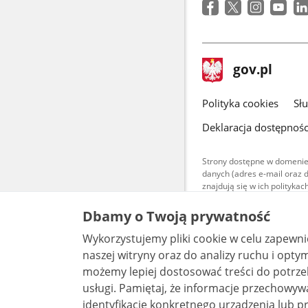
stopka
Strona
gov.pl
gov.pl
główna
gov.pl
Polityka cookies
Sł
Deklaracja dostępnośc
Strony dostępne w domenie
danych (adres e-mail oraz 
znajdują się w ich polityk
Treści teksto
Dbamy o Twoją prywatność
udostępniane
warunkach 4.0
Wykorzystujemy pliki cookie w celu zapewn
są udostępni
bez utworów z
naszej witryny oraz do analizy ruchu i optymalizacj
możemy lepiej dostosować treści do potrzeb
usługi. Pamiętaj, że informacje przechowywane w plikach cookie mogą pozwalać na
identyfikację konkretnego urządzenia lub pr