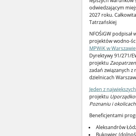
lepszych warunków 
odwiedzającym miejsc
2027 roku. Całkowita
Tatrzańskiej
NFOŚiGW podpisał wc
projektów wodno-śc
MPWiK w Warszawie
Dyrektywy 91/271/E
projektu
Zaopatrzeni
zadań związanych z 
dzielnicach Warszaw
Jeden z największyc
projektu
Uporządkow
Poznaniu i okolicach 
Beneficjentami prog
Aleksandrów Łódzk
Bukowiec (dolnoś