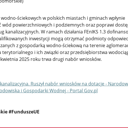
pomorskie)
w wodno-ściekowych w polskich miastach i gminach wpłynie
ść wód powierzchniowych i podziemnych oraz poprawi dostę
g kanalizacyjnych. W ramach działania FEnIKS 1.3 dofinans
alifikowanych inwestycji mogą otrzymać podmioty odpowied
ązanych z gospodarką wodno-ściekową na terenie aglomeracji
 terytorialnego i ich związki oraz przedsiębiorstwa wodoci
1 kwietnia 2025 roku trwa drugi nabór wniosków.
analizacyjna. Ruszył nabór wniosków na dotacje - Narodow
dowiska i Gospodarki Wodnej - Portal Gov.pl
skie #FunduszeUE