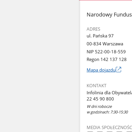
stopka
Narodowy Fundusz
ADRES
ul. Pańska 97
00-834 Warszawa
NIP 522-00-18-559
Regon 142 137 128
Mapa dojazdu
Link
otworzy
KONTAKT
się
Infolinia dla Obywatel
w
22 45 90 800
nowym
W dni robocze
oknie
w godzinach: 7:30-15:30
MEDIA SPOŁECZNOŚC