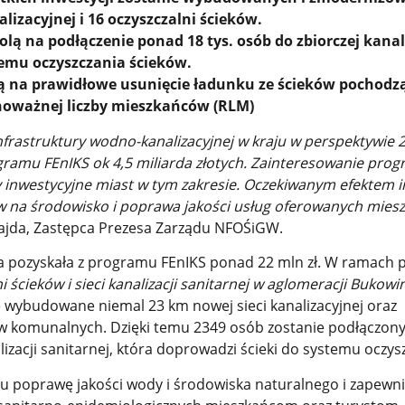
alizacyjnej i 16 oczyszczalni ścieków.
lą na podłączenie ponad 18 tys. osób do zbiorczej kanal
temu oczyszczania ścieków.
ą na prawidłowe usunięcie ładunku ze ścieków pochodz
wnoważnej liczby mieszkańców (RLM)
frastruktury wodno-kanalizacyjnej w kraju w perspektywie 
ramu FEnIKS ok 4,5 miliarda złotych. Zainteresowanie pr
 inwestycyjne miast w tym zakresie. Oczekiwanym efektem i
w na środowisko i poprawa jakości usług oferowanych mie
ajda, Zastępca Prezesa Zarządu NFOŚiGW.
 pozyskała z programu FEnIKS ponad 22 mln zł. W ramach p
 ścieków i sieci kanalizacji sanitarnej w aglomeracji Bukowi
e wybudowane niemal 23 km nowej sieci kanalizacyjnej oraz
ów komunalnych. Dzięki temu 2349 osób zostanie podłączon
lizacji sanitarnej, która doprowadzi ścieki do systemu oczys
lu poprawę jakości wody i środowiska naturalnego i zapewn