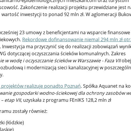
sanitarno-epidemiologicznych mieszkańcom oraz turystom
owość. Zakończenie realizacji projektu przewidziane jest n
 wartość inwestycji to ponad 92 mln zł. W aglomeracji Buko
ześniej 23 umowy z beneficjentami na wsparcie finansowe
iekowych.
Rekordowe dofinansowanie niemal 294 mln zł ot
. Inwestycja ma przyczynić się do realizacji zobowiązań wyni
WG dotyczącej oczyszczania ścieków komunalnych. Zakres
e w wodę i oczyszczanie ścieków w Warszawie - Faza VII
obej
rozbudową i modernizacją sieci kanalizacyjnej w poszczegól
y.
h projektów realizuje ponadto Poznań
. Spółka Aquanet na k
anie gospodarki wodno-ściekowej dla ochrony zasobów w
– etap VII
, uzyskała z programu FEnIKS 128,2 mln zł
ramu zostały również:
i (łódzkie)
ląskie)