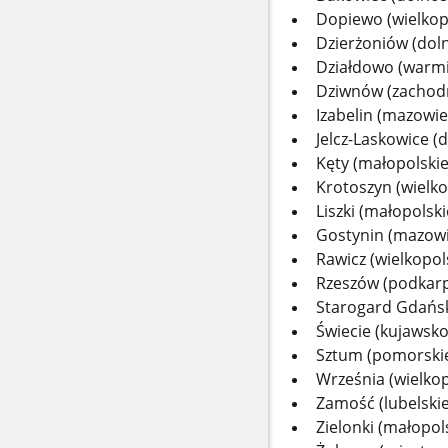
Dopiewo (wielkop
Dzierżoniów (doln
Działdowo (warm
Dziwnów (zachod
Izabelin (mazowie
Jelcz-Laskowice (
Kęty (małopolskie
Krotoszyn (wielko
Liszki (małopolski
Gostynin (mazowi
Rawicz (wielkopol
Rzeszów (podkarp
Starogard Gdańsk
Świecie (kujawsk
Sztum (pomorski
Września (wielkop
Zamość (lubelskie
Zielonki (małopol