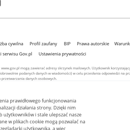
użba cywilna
Profil zaufany
BIP
Prawa autorskie
Warunki
i serwisu Gov.pl
Ustawienia prywatności
 www.gov.pl mogą zawierać adresy skrzynek mailowych. Użytkownik korzystający
dobrowolnie podanych danych w wiadomości) w celu przesłania odpowiedzi na prz
ach przetwarzania danych osobowych.
we publikowane w serwisie (z wyłączeniem treści audiowizualnych), są
 na licencji typu Creative Commons: uznanie autorstwa - na tych samych
 (CC BY-SA 4.0). Materiały audiowizualne, w tym zdjęcia, materiały audio i wideo
ienia prawidłowego funkcjonowania
ane na licencji typu Creative Commons: uznanie autorstwa użycie niekomercyjne 
ależnych 4.0 (CC BY-NC-ND 4.0), o ile nie jest to stwierdzone inaczej.
i działania strony. Dzięki nim
 użytkowników i stale ulepszać nasze
zeglądarki użytkownika, a więc