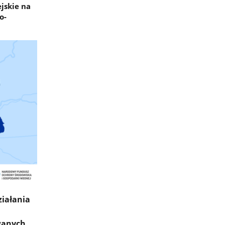
jskie na
o-
ziałania
wanych