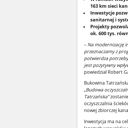
163 km sieci kan
Inwestycje pozwo
sanitarnej i sys
Projekty pozwol
ok. 600 tys. ró
–
Na modernizację in
przeznaczamy z prog
potwierdza potrzeby
jest pozytywny wpły
powiedział Robert G
Bukowina Tatrzańska
„
Budowa oczyszczalni
Tatrzańska”
zostani
oczyszczalnia ściek
nowej zbiorczej kana
Inwestycja ma na ce