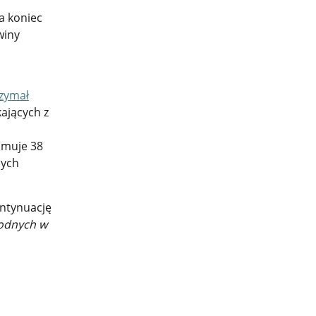
a koniec
winy
rzymał
kających z
muje 38
nych
ontynuację
odnych w