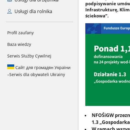
podpisywanie umów 
Infrastrukturę, Klim
Usługi dla rolnika
ściekowa”.
Profil zaufany
Baza wiedzy
Serwis Służby Cywilnej
Сайт для громадян України
–
Serwis dla obywateli Ukrainy
NFOŚiGW przezna
1.3 „Gospodark
W ramach wszys