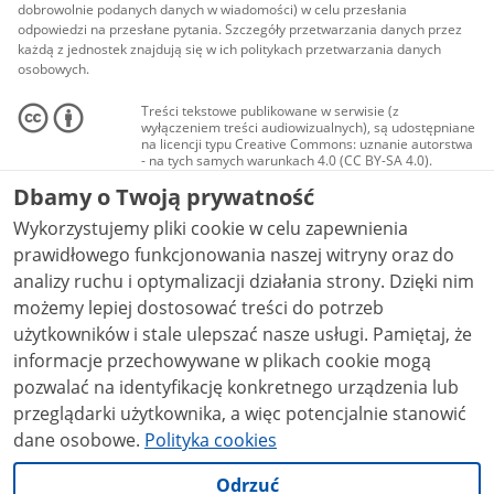
dobrowolnie podanych danych w wiadomości) w celu przesłania
odpowiedzi na przesłane pytania. Szczegóły przetwarzania danych przez
każdą z jednostek znajdują się w ich politykach przetwarzania danych
osobowych.
Treści tekstowe publikowane w serwisie (z
wyłączeniem treści audiowizualnych), są udostępniane
na licencji typu Creative Commons: uznanie autorstwa
- na tych samych warunkach 4.0 (CC BY-SA 4.0).
Materiały audiowizualne, w tym zdjęcia, materiały
Dbamy o Twoją prywatność
audio i wideo, są udostępniane na licencji typu
Creative Commons: uznanie autorstwa użycie
Wykorzystujemy pliki cookie w celu zapewnienia
niekomercyjne - bez utworów zależnych 4.0 (CC BY-
NC-ND 4.0), o ile nie jest to stwierdzone inaczej.
prawidłowego funkcjonowania naszej witryny oraz do
analizy ruchu i optymalizacji działania strony. Dzięki nim
możemy lepiej dostosować treści do potrzeb
użytkowników i stale ulepszać nasze usługi. Pamiętaj, że
informacje przechowywane w plikach cookie mogą
pozwalać na identyfikację konkretnego urządzenia lub
przeglądarki użytkownika, a więc potencjalnie stanowić
dane osobowe.
Polityka cookies
Odrzuć