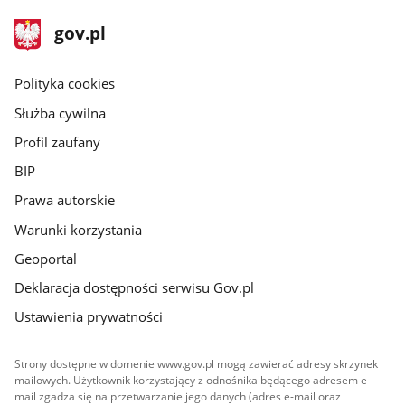
stopka
Strona
gov.pl
gov.pl
główna
gov.pl
Polityka cookies
Służba cywilna
Profil zaufany
BIP
Prawa autorskie
Warunki korzystania
Geoportal
Deklaracja dostępności serwisu Gov.pl
Ustawienia prywatności
Strony dostępne w domenie www.gov.pl mogą zawierać adresy skrzynek
mailowych. Użytkownik korzystający z odnośnika będącego adresem e-
mail zgadza się na przetwarzanie jego danych (adres e-mail oraz