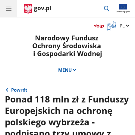
gov.pl
przejdź
do
wyszukiwar
Otwórz
Zmień 
PL
okno
Narodowy Fundusz
z
tłumaczem
Ochrony Środowiska
języka
i Gospodarki Wodnej
migowego
MENU
Powrót
Ponad 118 mln zł z Funduszy
Europejskich na ochronę
polskiego wybrzeża -
podpisano trzy umowy z