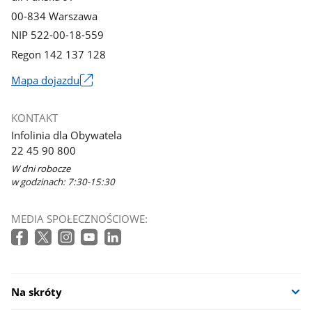
00-834 Warszawa
NIP 522-00-18-559
Regon 142 137 128
Mapa dojazdu
Link
otworzy
KONTAKT
się
Infolinia dla Obywatela
w
22 45 90 800
nowym
W dni robocze
oknie
w godzinach: 7:30-15:30
MEDIA SPOŁECZNOŚCIOWE:
Na skróty