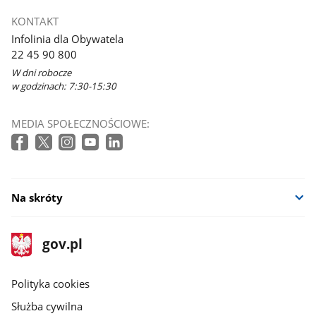
otworzy
KONTAKT
się
Infolinia dla Obywatela
w
22 45 90 800
nowym
W dni robocze
oknie
w godzinach: 7:30-15:30
MEDIA SPOŁECZNOŚCIOWE:
Na skróty
stopka
Strona
gov.pl
gov.pl
główna
gov.pl
Polityka cookies
Służba cywilna