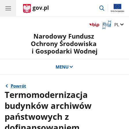
gov.pl
przejdź
do
wyszukiwar
Otwórz
Zmień 
PL
okno
Narodowy Fundusz
z
tłumaczem
Ochrony Środowiska
języka
i Gospodarki Wodnej
migowego
MENU
Powrót
Termomodernizacja
budynków archiwów
państwowych z
dofinansowaniem