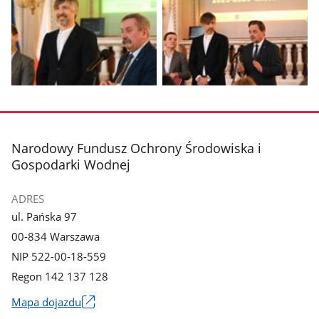
zdjęcie
zdjęcie
1
2
z
z
galerii.
galerii.
Pokaż
Pokaż
zdjęcie
zdjęcie
3
4
z
z
stopka
Narodowy Fundusz Ochrony Środowiska i
galerii.
galerii.
Gospodarki Wodnej
ADRES
ul. Pańska 97
00-834 Warszawa
NIP 522-00-18-559
Regon 142 137 128
Mapa dojazdu
Link