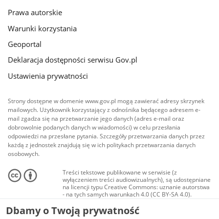
Prawa autorskie
Warunki korzystania
Geoportal
Deklaracja dostępności serwisu Gov.pl
Ustawienia prywatności
Strony dostępne w domenie www.gov.pl mogą zawierać adresy skrzynek
mailowych. Użytkownik korzystający z odnośnika będącego adresem e-
mail zgadza się na przetwarzanie jego danych (adres e-mail oraz
dobrowolnie podanych danych w wiadomości) w celu przesłania
odpowiedzi na przesłane pytania. Szczegóły przetwarzania danych przez
każdą z jednostek znajdują się w ich politykach przetwarzania danych
osobowych.
Treści tekstowe publikowane w serwisie (z
wyłączeniem treści audiowizualnych), są udostępniane
na licencji typu Creative Commons: uznanie autorstwa
- na tych samych warunkach 4.0 (CC BY-SA 4.0).
Materiały audiowizualne, w tym zdjęcia, materiały
Dbamy o Twoją prywatność
audio i wideo, są udostępniane na licencji typu
Creative Commons: uznanie autorstwa użycie