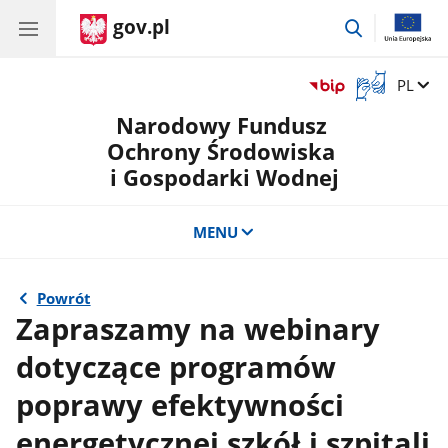
gov.pl
przejdź
do
wyszukiwar
Otwórz
Zmień 
PL
okno
Narodowy Fundusz
z
tłumaczem
Ochrony Środowiska
języka
i Gospodarki Wodnej
migowego
MENU
Powrót
Zapraszamy na webinary
dotyczące programów
poprawy efektywności
energetycznej szkół i szpitali