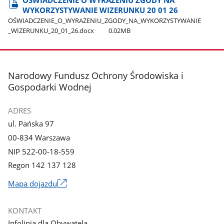
OŚWIADCZENIE O WYRAŻENIU ZGODY NA
WYKORZYSTYWANIE WIZERUNKU 20 01 26
OŚWIADCZENIE​_O​_WYRAŻENIU​_ZGODY​_NA​_WYKORZYSTYWANIE​
_WIZERUNKU​_20​_01​_26.docx
0.02MB
stopka
Narodowy Fundusz Ochrony Środowiska i
Gospodarki Wodnej
ADRES
ul. Pańska 97
00-834 Warszawa
NIP 522-00-18-559
Regon 142 137 128
Mapa dojazdu
Link
otworzy
KONTAKT
się
Infolinia dla Obywatela