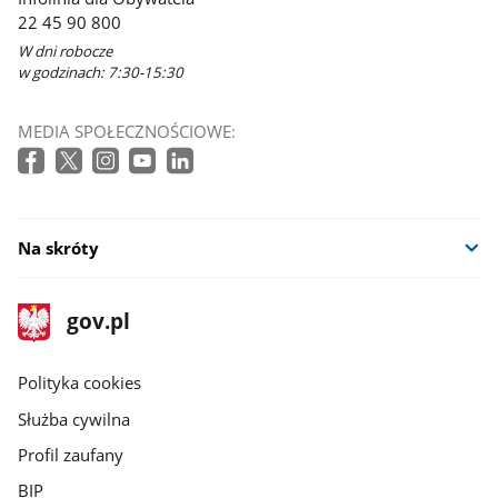
w
22 45 90 800
nowym
W dni robocze
oknie
w godzinach: 7:30-15:30
MEDIA SPOŁECZNOŚCIOWE:
Na skróty
stopka
Strona
gov.pl
gov.pl
główna
gov.pl
Polityka cookies
Służba cywilna
Profil zaufany
BIP