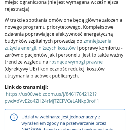
miejsc ograniczona (nie jest wymagana wcześniejsza
rejestracja)
W trakcie spotkania omówione będą główne założenia
nowego programu priorytetowego. Kompleksowe
działania poprawiające efektywność energetyczną
budynków szpitalnych prowadzą do
zmniejszenia
zużycia energii, niższych kosztów
i poprawy komfortu -
zarówno pacjentów jak i personelu. Jest to także ważny
trend ze względu na
rosnące wymogi prawne
(dyrektywy UE) i konieczność redukcji kosztów
utrzymania placówek publicznych.
Link do transmisji:
https://us06web.zoom.us/j/84617642121?
pwd=dVvE2o4ZH24rMjTZEFVCeLANkp3rof.1
Udział w webinarze jest jednoznaczny z
wyrażeniem zgody na przetwarzanie przez
NFOŚiGW danych osobowych i wykorzystanie