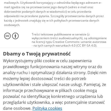
mailowych. Użytkownik korzystający z odnośnika będącego adresem e-
mail zgadza się na przetwarzanie jego danych (adres e-mail oraz
dobrowolnie podanych danych w wiadomości) w celu przesłania
odpowiedzi na przesłane pytania. Szczegóły przetwarzania danych przez
każdą z jednostek znajdują się w ich politykach przetwarzania danych
osobowych.
Treści tekstowe publikowane w serwisie (z
wyłączeniem treści audiowizualnych), są udostępniane
na licencji typu Creative Commons: uznanie autorstwa
- na tych samych warunkach 4.0 (CC BY-SA 4.0).
Materiały audiowizualne, w tym zdjęcia, materiały
Dbamy o Twoją prywatność
audio i wideo, są udostępniane na licencji typu
Creative Commons: uznanie autorstwa użycie
Wykorzystujemy pliki cookie w celu zapewnienia
niekomercyjne - bez utworów zależnych 4.0 (CC BY-
NC-ND 4.0), o ile nie jest to stwierdzone inaczej.
prawidłowego funkcjonowania naszej witryny oraz do
analizy ruchu i optymalizacji działania strony. Dzięki nim
możemy lepiej dostosować treści do potrzeb
użytkowników i stale ulepszać nasze usługi. Pamiętaj, że
informacje przechowywane w plikach cookie mogą
pozwalać na identyfikację konkretnego urządzenia lub
przeglądarki użytkownika, a więc potencjalnie stanowić
dane osobowe.
Polityka cookies