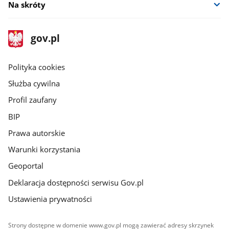
Na skróty
stopka
Strona
gov.pl
gov.pl
główna
gov.pl
Polityka cookies
Służba cywilna
Profil zaufany
BIP
Prawa autorskie
Warunki korzystania
Geoportal
Deklaracja dostępności serwisu Gov.pl
Ustawienia prywatności
Strony dostępne w domenie www.gov.pl mogą zawierać adresy skrzynek