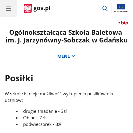
gov.pl
przejdź
do
wyszukiwar
Ogólnokształcąca Szkoła Baletowa
im. J. Jarzynówny-Sobczak w Gdańsku
MENU
Posiłki
W szkole istnieje możliwość wykupienia posiłków dla
uczniów:
drugie śniadanie - 3zł
Obiad - 7zł
podwieczorek - 3zł