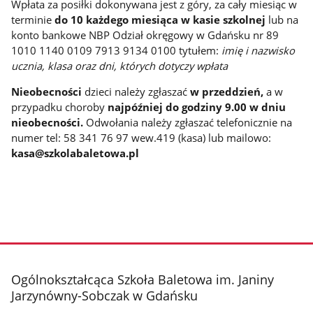
Wpłata za posiłki dokonywana jest z góry, za cały miesiąc w
terminie
do 10 każdego miesiąca w kasie szkolnej
lub
na
konto bankowe NBP Odział okręgowy w Gdańsku nr 89
1010 1140 0109 7913 9134 0100 tytułem:
imię i nazwisko
ucznia, klasa oraz dni, których dotyczy wpłata
Nieobecności
dzieci należy zgłaszać
w przeddzień,
a w
przypadku choroby
najpóźniej do godziny 9.00 w dniu
nieobecności.
Odwołania należy zgłaszać telefonicznie na
numer tel: 58 341 76 97 wew.419 (kasa)
lub mailowo:
kasa@szkolabaletowa.pl
stopka
Ogólnokształcąca Szkoła Baletowa im. Janiny
Jarzynówny-Sobczak w Gdańsku