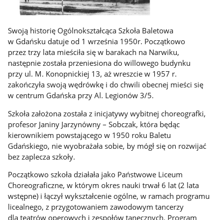
Swoją historię Ogólnokształcąca Szkoła Baletowa
w Gdańsku datuje od 1 września 1950r. Początkowo
przez trzy lata mieściła się w barakach na Narwiku,
następnie została przeniesiona do willowego budynku
przy ul. M. Konopnickiej 13, aż wreszcie w 1957 r.
zakończyła swoją wędrówkę i do chwili obecnej mieści się
w centrum Gdańska przy Al. Legionów 3/5.
Szkoła założona została z inicjatywy wybitnej choreografki,
profesor Janiny Jarzynówny – Sobczak, która będąc
kierownikiem powstającego w 1950 roku Baletu
Gdańskiego, nie wyobrażała sobie, by mógł się on rozwijać
bez zaplecza szkoły.
Początkowo szkoła działała jako Państwowe Liceum
Choreograficzne, w którym okres nauki trwał 6 lat (2 lata
wstępne) i łączył wykształcenie ogólne, w ramach programu
licealnego, z przygotowaniem zawodowym tancerzy
dla teatrów operowych i zespołów tanecznych. Program