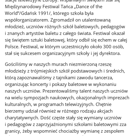
Międzynarodowy Festiwal Tańca „Dance of the
World”/Gdańsk 1991/, którego szkoła była
współorganizatorem. Zgromadził on utalentowaną
młodzież, uczniów różnych szkół baletowych, pedagogów
i znanych artystów baletu z całego świata. Festiwal okazał
się świętem sztuki baletowej, który odbił się echem w całej
Polsce. Festiwal, w którym uczestniczyło około 300 osób,
stał się sukcesem organizacyjnym szkoły i jej dyrektora.
Gościliśmy w naszych murach niezmierzoną rzeszę
młodzieży z trójmiejskich szkół podstawowych i średnich,
którą zapoznawaliśmy z tajnikami zawodu tancerza,
organizując koncerty i pokazy baletowe w wykonaniu
naszych uczniów. Prezentowaliśmy talent naszych uczniów
na wielu sympozjach naukowych, okazjonalnych imprezach
kulturalnych, w programach telewizyjnych. Chętnie
bierzemy udział również w różnego rodzaju akcjach
charytatywnych. Dość częste stały się wymiany uczniów
i pedagogów z zaprzyjaźnionymi szkołami baletowymi zza
granicy, żeby wspomnieć chociażby wymianę z zespołem