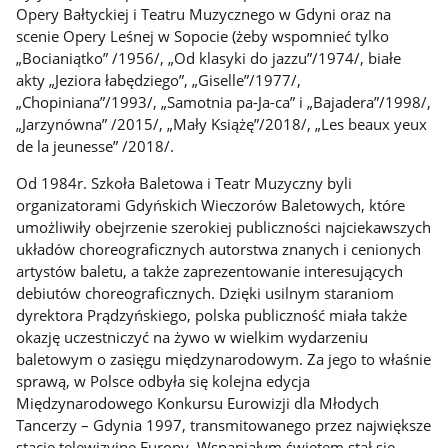
Opery Bałtyckiej i Teatru Muzycznego w Gdyni oraz na
scenie Opery Leśnej w Sopocie (żeby wspomnieć tylko
„Bocianiątko” /1956/, „Od klasyki do jazzu”/1974/, białe
akty „Jeziora łabędziego”, „Giselle”/1977/,
„Chopiniana”/1993/, „Samotnia pa-Ja-ca” i „Bajadera”/1998/,
„Jarzynówna” /2015/, „Mały Książę”/2018/, „Les beaux yeux
de la jeunesse” /2018/.
Od 1984r. Szkoła Baletowa i Teatr Muzyczny byli
organizatorami Gdyńskich Wieczorów Baletowych, które
umożliwiły obejrzenie szerokiej publiczności najciekawszych
układów choreograficznych autorstwa znanych i cenionych
artystów baletu, a także zaprezentowanie interesujących
debiutów choreograficznych. Dzięki usilnym staraniom
dyrektora Prądzyńskiego, polska publiczność miała także
okazję uczestniczyć na żywo w wielkim wydarzeniu
baletowym o zasięgu międzynarodowym. Za jego to właśnie
sprawą, w Polsce odbyła się kolejna edycja
Międzynarodowego Konkursu Eurowizji dla Młodych
Tancerzy – Gdynia 1997, transmitowanego przez największe
stacje telewizyjne Europy. Wspaniałym świętem stał się