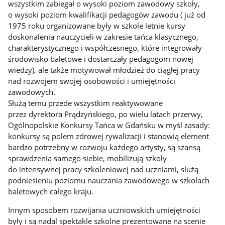
wszystkim zabiegał o wysoki poziom zawodowy szkoły,
o wysoki poziom kwalifikacji pedagogów zawodu ( już od
1975 roku organizowane były w szkole letnie kursy
doskonalenia nauczycieli w zakresie tańca klasycznego,
charakterystycznego i współczesnego, które integrowały
środowisko baletowe i dostarczały pedagogom nowej
wiedzy), ale także motywował młodzież do ciągłej pracy
nad rozwojem swojej osobowości i umiejętności
zawodowych.
Służą temu przede wszystkim reaktywowane
przez dyrektora Prądzyńskiego, po wielu latach przerwy,
Ogólnopolskie Konkursy Tańca w Gdańsku w myśl zasady:
konkursy są polem zdrowej rywalizacji i stanowią element
bardzo potrzebny w rozwoju każdego artysty, są szansą
sprawdzenia samego siebie, mobilizują szkoły
do intensywnej pracy szkoleniowej nad uczniami, służą
podniesieniu poziomu nauczania zawodowego w szkołach
baletowych całego kraju.
Innym sposobem rozwijania uczniowskich umiejętności
były i są nadal spektakle szkolne prezentowane na scenie