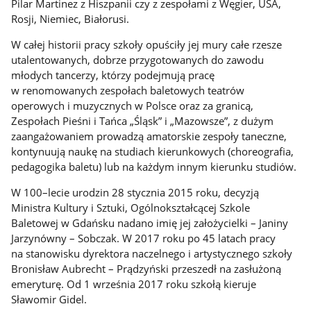
Pilar Martinez z Hiszpanii czy z zespołami z Węgier, USA,
Rosji, Niemiec, Białorusi.
W całej historii pracy szkoły opuściły jej mury całe rzesze
utalentowanych, dobrze przygotowanych do zawodu
młodych tancerzy, którzy podejmują pracę
w renomowanych zespołach baletowych teatrów
operowych i muzycznych w Polsce oraz za granicą,
Zespołach Pieśni i Tańca „Śląsk” i „Mazowsze”, z dużym
zaangażowaniem prowadzą amatorskie zespoły taneczne,
kontynuują naukę na studiach kierunkowych (choreografia,
pedagogika baletu) lub na każdym innym kierunku studiów.
W 100–lecie urodzin 28 stycznia 2015 roku, decyzją
Ministra Kultury i Sztuki, Ogólnokształcącej Szkole
Baletowej w Gdańsku nadano imię jej założycielki – Janiny
Jarzynówny – Sobczak. W 2017 roku po 45 latach pracy
na stanowisku dyrektora naczelnego i artystycznego szkoły
Bronisław Aubrecht – Prądzyński przeszedł na zasłużoną
emeryturę. Od 1 września 2017 roku szkołą kieruje
Sławomir Gidel.