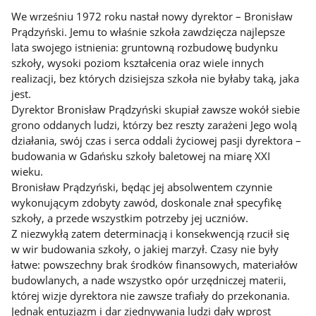
We wrześniu 1972 roku nastał nowy dyrektor – Bronisław
Prądzyński. Jemu to właśnie szkoła zawdzięcza najlepsze
lata swojego istnienia: gruntowną rozbudowę budynku
szkoły, wysoki poziom kształcenia oraz wiele innych
realizacji, bez których dzisiejsza szkoła nie byłaby taką, jaka
jest.
Dyrektor Bronisław Prądzyński skupiał zawsze wokół siebie
grono oddanych ludzi, którzy bez reszty zarażeni Jego wolą
działania, swój czas i serca oddali życiowej pasji dyrektora –
budowania w Gdańsku szkoły baletowej na miarę XXI
wieku.
Bronisław Prądzyński, będąc jej absolwentem czynnie
wykonującym zdobyty zawód, doskonale znał specyfikę
szkoły, a przede wszystkim potrzeby jej uczniów.
Z niezwykłą zatem determinacją i konsekwencją rzucił się
w wir budowania szkoły, o jakiej marzył. Czasy nie były
łatwe: powszechny brak środków finansowych, materiałów
budowlanych, a nade wszystko opór urzędniczej materii,
której wizje dyrektora nie zawsze trafiały do przekonania.
Jednak entuzjazm i dar zjednywania ludzi dały wprost