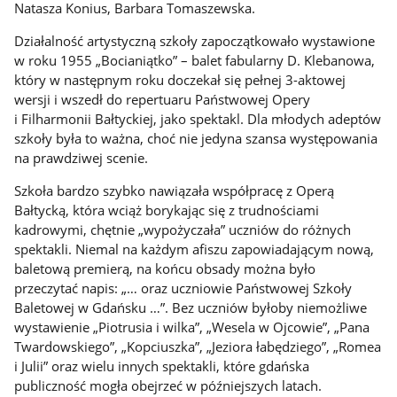
Natasza Konius, Barbara Tomaszewska.
Działalność artystyczną szkoły zapoczątkowało wystawione
w roku 1955 „Bocianiątko” – balet fabularny D. Klebanowa,
który w następnym roku doczekał się pełnej 3-aktowej
wersji i wszedł do repertuaru Państwowej Opery
i Filharmonii Bałtyckiej, jako spektakl. Dla młodych adeptów
szkoły była to ważna, choć nie jedyna szansa występowania
na prawdziwej scenie.
Szkoła bardzo szybko nawiązała współpracę z Operą
Bałtycką, która wciąż borykając się z trudnościami
kadrowymi, chętnie „wypożyczała” uczniów do różnych
spektakli. Niemal na każdym afiszu zapowiadającym nową,
baletową premierą, na końcu obsady można było
przeczytać napis: „… oraz uczniowie Państwowej Szkoły
Baletowej w Gdańsku …”. Bez uczniów byłoby niemożliwe
wystawienie „Piotrusia i wilka”, „Wesela w Ojcowie”, „Pana
Twardowskiego”, „Kopciuszka”, „Jeziora łabędziego”, „Romea
i Julii” oraz wielu innych spektakli, które gdańska
publiczność mogła obejrzeć w późniejszych latach.