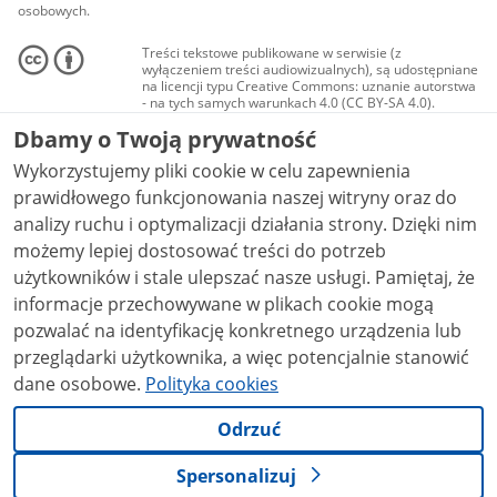
osobowych.
Treści tekstowe publikowane w serwisie (z
wyłączeniem treści audiowizualnych), są udostępniane
na licencji typu Creative Commons: uznanie autorstwa
- na tych samych warunkach 4.0 (CC BY-SA 4.0).
Materiały audiowizualne, w tym zdjęcia, materiały
Dbamy o Twoją prywatność
audio i wideo, są udostępniane na licencji typu
Creative Commons: uznanie autorstwa użycie
Wykorzystujemy pliki cookie w celu zapewnienia
niekomercyjne - bez utworów zależnych 4.0 (CC BY-
NC-ND 4.0), o ile nie jest to stwierdzone inaczej.
prawidłowego funkcjonowania naszej witryny oraz do
analizy ruchu i optymalizacji działania strony. Dzięki nim
możemy lepiej dostosować treści do potrzeb
użytkowników i stale ulepszać nasze usługi. Pamiętaj, że
informacje przechowywane w plikach cookie mogą
pozwalać na identyfikację konkretnego urządzenia lub
przeglądarki użytkownika, a więc potencjalnie stanowić
dane osobowe.
Polityka cookies
Odrzuć
Spersonalizuj