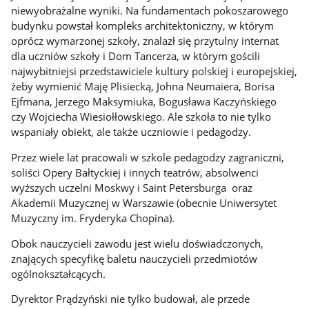
niewyobrażalne wyniki. Na fundamentach pokoszarowego
budynku powstał kompleks architektoniczny, w którym
oprócz wymarzonej szkoły, znalazł się przytulny internat
dla uczniów szkoły i Dom Tancerza, w którym gościli
najwybitniejsi przedstawiciele kultury polskiej i europejskiej,
żeby wymienić Maję Plisiecką, Johna Neumaiera, Borisa
Ejfmana, Jerzego Maksymiuka, Bogusława Kaczyńskiego
czy Wojciecha Wiesiołłowskiego. Ale szkoła to nie tylko
wspaniały obiekt, ale także uczniowie i pedagodzy.
Przez wiele lat pracowali w szkole pedagodzy zagraniczni,
soliści Opery Bałtyckiej i innych teatrów, absolwenci
wyższych uczelni Moskwy i Saint Petersburga oraz
Akademii Muzycznej w Warszawie (obecnie Uniwersytet
Muzyczny im. Fryderyka Chopina).
Obok nauczycieli zawodu jest wielu doświadczonych,
znających specyfikę baletu nauczycieli przedmiotów
ogólnokształcących.
Dyrektor Prądzyński nie tylko budował, ale przede