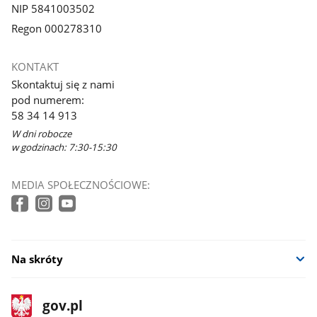
NIP 5841003502
Regon 000278310
KONTAKT
Skontaktuj się z nami
pod numerem:
58 34 14 913
W dni robocze
w godzinach: 7:30-15:30
MEDIA SPOŁECZNOŚCIOWE:
Na skróty
stopka
Strona
gov.pl
gov.pl