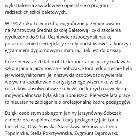
wykształcenia zawodowego opierał się o program
radzieckich szkół baletowych.
W 1952 roku Liceum Choreograficzne przemianowano
na Państwową Średnią Szkołę Baletową i cykl szkolenia
wydłużono do 9 lat. Uczniowie rozpoczynali naukę
po ukończeniu trzeciej klasy szkoły podstawowej, a kończyli
egzaminem dyplomowym i maturą. I tak jest do dzisiaj.
Przez pierwsze 20 lat profil i kierunek artystyczny nadawała
szkole Janina Jarzynówna – Sobczak, która jednocześnie była
jej wicedyrektorem. Jej niezwykła osobowość wywierała
wpływ na kształtowanie artystycznego wizerunku wielu
roczników absolwentów szkoły wśród których największą
indywidualnością była Alicja Boniuszko. Pierwsze lata pracy
to nieustanne zabieganie o profesjonalną kadrę pedagogów.
Dzięki osobistym zabiegom Janiny Jarzynówny-Sobczak
z młodzieżą współpracowali tacy pedagodzy jak: Loda
Ciesielska, Olga Sławska, Stanisława Selmówna, Irena
Topolnicka, Stella Pokrzywińska, Zygmunt Dąbrowski,