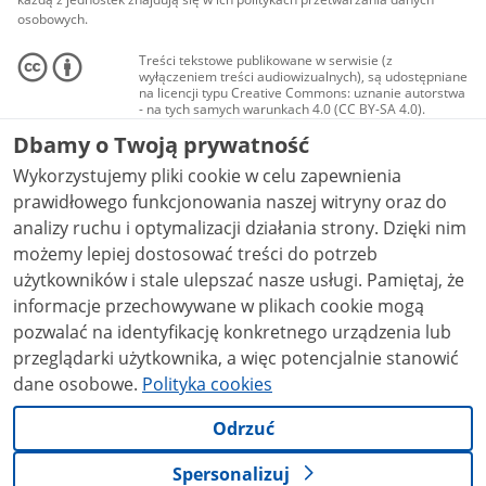
osobowych.
Treści tekstowe publikowane w serwisie (z
wyłączeniem treści audiowizualnych), są udostępniane
na licencji typu Creative Commons: uznanie autorstwa
- na tych samych warunkach 4.0 (CC BY-SA 4.0).
Materiały audiowizualne, w tym zdjęcia, materiały
Dbamy o Twoją prywatność
audio i wideo, są udostępniane na licencji typu
Creative Commons: uznanie autorstwa użycie
Wykorzystujemy pliki cookie w celu zapewnienia
niekomercyjne - bez utworów zależnych 4.0 (CC BY-
NC-ND 4.0), o ile nie jest to stwierdzone inaczej.
prawidłowego funkcjonowania naszej witryny oraz do
analizy ruchu i optymalizacji działania strony. Dzięki nim
możemy lepiej dostosować treści do potrzeb
użytkowników i stale ulepszać nasze usługi. Pamiętaj, że
informacje przechowywane w plikach cookie mogą
pozwalać na identyfikację konkretnego urządzenia lub
przeglądarki użytkownika, a więc potencjalnie stanowić
dane osobowe.
Polityka cookies
Odrzuć
Spersonalizuj