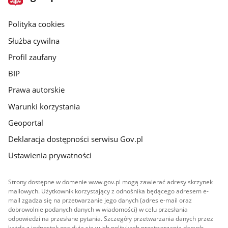
gov.pl
główna
gov.pl
Polityka cookies
Służba cywilna
Profil zaufany
BIP
Prawa autorskie
Warunki korzystania
Geoportal
Deklaracja dostępności serwisu Gov.pl
Ustawienia prywatności
Strony dostępne w domenie www.gov.pl mogą zawierać adresy skrzynek
mailowych. Użytkownik korzystający z odnośnika będącego adresem e-
mail zgadza się na przetwarzanie jego danych (adres e-mail oraz
dobrowolnie podanych danych w wiadomości) w celu przesłania
odpowiedzi na przesłane pytania. Szczegóły przetwarzania danych przez
każdą z jednostek znajdują się w ich politykach przetwarzania danych