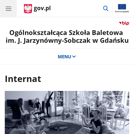
gov.pl
przejdź
do
wyszukiwar
Ogólnokształcąca Szkoła Baletowa
im. J. Jarzynówny-Sobczak w Gdańsku
MENU
Internat