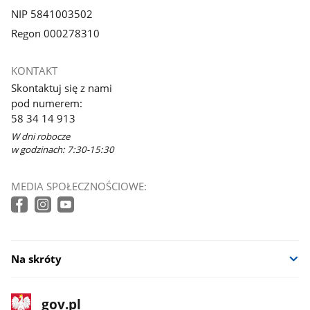
NIP 5841003502
Regon 000278310
KONTAKT
Skontaktuj się z nami
pod numerem:
58 34 14 913
W dni robocze
w godzinach: 7:30-15:30
MEDIA SPOŁECZNOŚCIOWE:
Na skróty
stopka
Strona
gov.pl