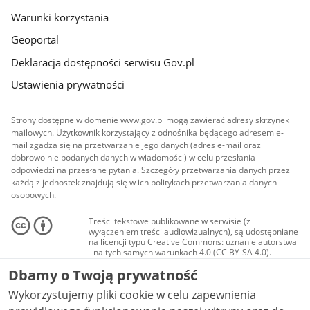
Warunki korzystania
Geoportal
Deklaracja dostępności serwisu Gov.pl
Ustawienia prywatności
Strony dostępne w domenie www.gov.pl mogą zawierać adresy skrzynek
mailowych. Użytkownik korzystający z odnośnika będącego adresem e-
mail zgadza się na przetwarzanie jego danych (adres e-mail oraz
dobrowolnie podanych danych w wiadomości) w celu przesłania
odpowiedzi na przesłane pytania. Szczegóły przetwarzania danych przez
każdą z jednostek znajdują się w ich politykach przetwarzania danych
osobowych.
Treści tekstowe publikowane w serwisie (z
wyłączeniem treści audiowizualnych), są udostępniane
na licencji typu Creative Commons: uznanie autorstwa
- na tych samych warunkach 4.0 (CC BY-SA 4.0).
Materiały audiowizualne, w tym zdjęcia, materiały
Dbamy o Twoją prywatność
audio i wideo, są udostępniane na licencji typu
Creative Commons: uznanie autorstwa użycie
Wykorzystujemy pliki cookie w celu zapewnienia
niekomercyjne - bez utworów zależnych 4.0 (CC BY-
NC-ND 4.0), o ile nie jest to stwierdzone inaczej.