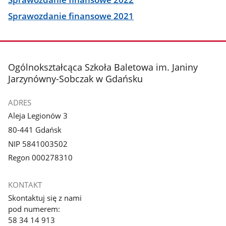
Sprawozdanie finansowe 2021
stopka
Ogólnokształcąca Szkoła Baletowa im. Janiny
Jarzynówny-Sobczak w Gdańsku
ADRES
Aleja Legionów 3
80-441 Gdańsk
NIP 5841003502
Regon 000278310
KONTAKT
Skontaktuj się z nami
pod numerem:
58 34 14 913