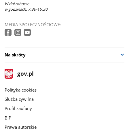
W dni robocze
w godzinach: 7:30-15:30
MEDIA SPOŁECZNOŚCIOWE:
Na skróty
stopka
Strona
gov.pl
gov.pl
główna
gov.pl
Polityka cookies
Służba cywilna
Profil zaufany
BIP
Prawa autorskie