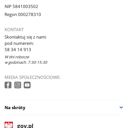
NIP 5841003502
Regon 000278310
KONTAKT
Skontaktuj się z nami
pod numerem:
58 34 14 913
W dni robocze
w godzinach: 7:30-15:30
MEDIA SPOŁECZNOŚCIOWE:
Na skróty
stopka
Strona
gov.pl