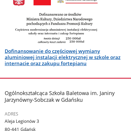
Dofinansowanie do częściowej wymiany
aluminiowej instalacji elektrycznej w szkole oraz
internacie oraz zakupu fortepianu
stopka
Ogólnokształcąca Szkoła Baletowa im. Janiny
Jarzynówny-Sobczak w Gdańsku
ADRES
Aleja Legionów 3
80-441 Gdańsk