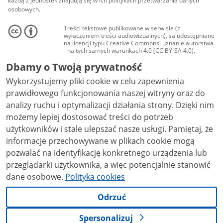
każdą z jednostek znajdują się w ich politykach przetwarzania danych
osobowych.
Treści tekstowe publikowane w serwisie (z
wyłączeniem treści audiowizualnych), są udostępniane
na licencji typu Creative Commons: uznanie autorstwa
- na tych samych warunkach 4.0 (CC BY-SA 4.0).
Materiały audiowizualne, w tym zdjęcia, materiały
Dbamy o Twoją prywatność
audio i wideo, są udostępniane na licencji typu
Creative Commons: uznanie autorstwa użycie
Wykorzystujemy pliki cookie w celu zapewnienia
niekomercyjne - bez utworów zależnych 4.0 (CC BY-
NC-ND 4.0), o ile nie jest to stwierdzone inaczej.
prawidłowego funkcjonowania naszej witryny oraz do
analizy ruchu i optymalizacji działania strony. Dzięki nim
możemy lepiej dostosować treści do potrzeb
użytkowników i stale ulepszać nasze usługi. Pamiętaj, że
informacje przechowywane w plikach cookie mogą
pozwalać na identyfikację konkretnego urządzenia lub
przeglądarki użytkownika, a więc potencjalnie stanowić
dane osobowe.
Polityka cookies
Odrzuć
Spersonalizuj