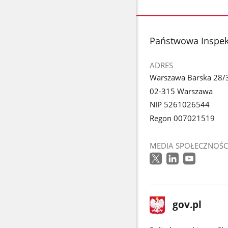
stopka
Państwowa Inspek
ADRES
Warszawa Barska 28/
02-315 Warszawa
NIP 5261026544
Regon 007021519
MEDIA SPOŁECZNOŚC
stopka
Strona
gov.pl
gov.pl
główna