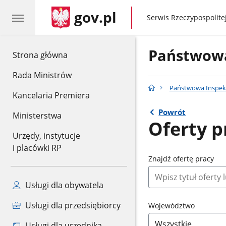
gov.pl
gov.pl
Serwis Rzeczypospolitej
Państwowa
gov.pl
Strona główna
Rada Ministrów
Państwowa Inspekc
Kancelaria Premiera
Powrót
Ministerstwa
Oferty p
Urzędy, instytucje
i placówki RP
Znajdź ofertę pracy
Usługi dla obywatela
Usługi dla przedsiębiorcy
Województwo
Usługi dla urzędnika