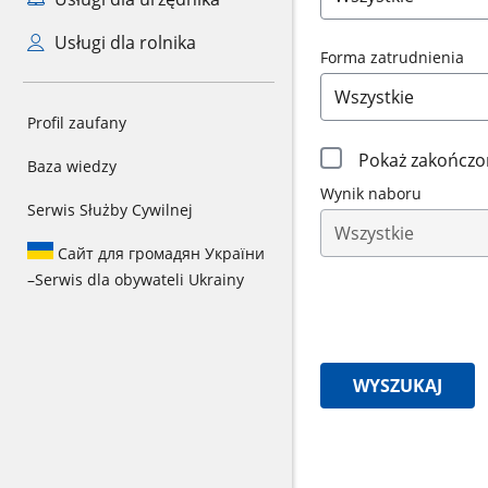
Usługi dla rolnika
Forma zatrudnienia
Profil zaufany
Filtrowanie
Pokaż zakończo
Baza wiedzy
Wynik naboru
wyników
Serwis Służby Cywilnej
naboru
Сайт для громадян України
–
Serwis dla obywateli Ukrainy
WYSZUKAJ
Znaleziono
wyników: