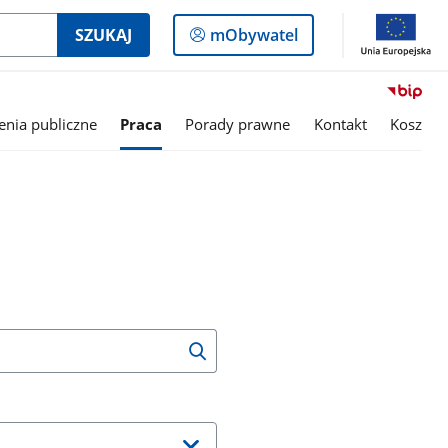
Logowanie
SZUKAJ
mObywatel
do
panelu
nia publiczne
Praca
Porady prawne
Kontakt
Kosz
Wyszukaj