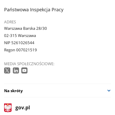
stopka
Państwowa Inspekcja Pracy
ADRES
Warszawa Barska 28/30
02-315 Warszawa
NIP 5261026544
Regon 007021519
MEDIA SPOŁECZNOŚCIOWE:
Na skróty
stopka
Strona
gov.pl
gov.pl
główna