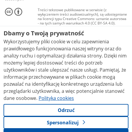
Treści tekstowe publikowane w serwisie (z
wyłączeniem treści audiowizualnych), są udostępniane
na licencji typu Creative Commons: uznanie autorstwa
- na tych samych warunkach 4.0 (CC BY-SA 4.0).
Materiały audiowizualne, w tym zdjęcia, materiały
Dbamy o Twoją prywatność
audio i wideo, są udostępniane na licencji typu
Creative Commons: uznanie autorstwa użycie
Wykorzystujemy pliki cookie w celu zapewnienia
niekomercyjne - bez utworów zależnych 4.0 (CC BY-
NC-ND 4.0), o ile nie jest to stwierdzone inaczej.
prawidłowego funkcjonowania naszej witryny oraz do
analizy ruchu i optymalizacji działania strony. Dzięki nim
możemy lepiej dostosować treści do potrzeb
użytkowników i stale ulepszać nasze usługi. Pamiętaj, że
informacje przechowywane w plikach cookie mogą
pozwalać na identyfikację konkretnego urządzenia lub
przeglądarki użytkownika, a więc potencjalnie stanowić
dane osobowe.
Polityka cookies
Odrzuć
Spersonalizuj