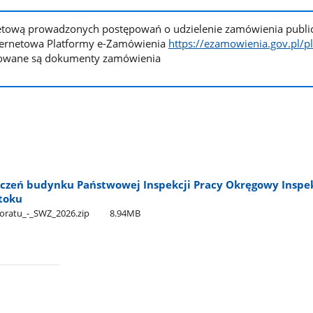
netową prowadzonych postępowań o udzielenie zamówienia publi
nternetowa Platformy e-Zamówienia
https://ezamowienia.gov.pl/pl
kowane są dokumenty zamówienia
zeń budynku Państwowej Inspekcji Pracy Okręgowy Inspe
toku
ratu​_-​_SWZ​_2026.zip
8.94MB