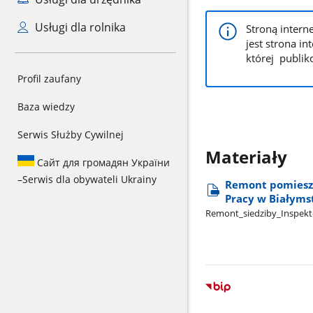
Usługi dla rolnika
Stroną inter
jest strona i
której publi
Profil zaufany
Baza wiedzy
Serwis Służby Cywilnej
Materiały
Сайт для громадян України
–
Serwis dla obywateli Ukrainy
Remont pomieszc
Pracy w Białyms
Remont​_siedziby​_Inspekto