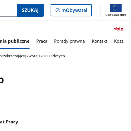
Logowanie
SZUKAJ
mObywatel
do
panelu
ia publiczne
Praca
Porady prawne
Kontakt
Kosz
przekraczającej kwotę 170 000 złotych
b
at Pracy