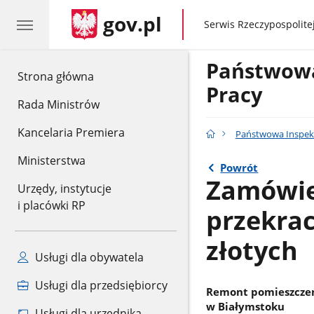
gov.pl
gov.pl
Serwis Rzeczypospolitej
Państwowa
gov.pl
Strona główna
Pracy
Rada Ministrów
Kancelaria Premiera
Państwowa Inspekc
Ministerstwa
Powrót
Zamówien
Urzędy, instytucje
i placówki RP
przekrac
złotych
Usługi dla obywatela
Usługi dla przedsiębiorcy
Remont pomieszczeń
w Białymstoku
Usługi dla urzędnika