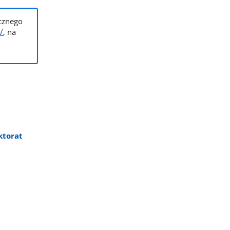
cznego
/
, na
ktorat