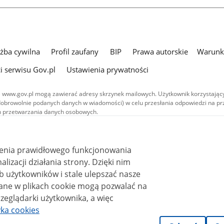
użba cywilna
Profil zaufany
BIP
Prawa autorskie
Warunki
i serwisu Gov.pl
Ustawienia prywatności
 www.gov.pl mogą zawierać adresy skrzynek mailowych. Użytkownik korzystający
dobrowolnie podanych danych w wiadomości) w celu przesłania odpowiedzi na prz
ach przetwarzania danych osobowych.
we publikowane w serwisie (z wyłączeniem treści audiowizualnych), są
 na licencji typu Creative Commons: uznanie autorstwa - na tych samych
 (CC BY-SA 4.0). Materiały audiowizualne, w tym zdjęcia, materiały audio i wideo
ienia prawidłowego funkcjonowania
ane na licencji typu Creative Commons: uznanie autorstwa użycie niekomercyjne 
ależnych 4.0 (CC BY-NC-ND 4.0), o ile nie jest to stwierdzone inaczej.
i działania strony. Dzięki nim
 użytkowników i stale ulepszać nasze
zeglądarki użytkownika, a więc
yka cookies