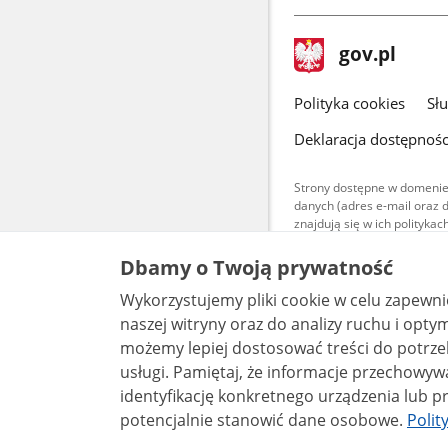
stopka
Strona
gov.pl
gov.pl
główna
gov.pl
Polityka cookies
Sł
Deklaracja dostępnośc
Strony dostępne w domenie
danych (adres e-mail oraz 
znajdują się w ich polityk
Treści teksto
Dbamy o Twoją prywatność
udostępniane
warunkach 4.0
Wykorzystujemy pliki cookie w celu zapewn
są udostępni
bez utworów z
naszej witryny oraz do analizy ruchu i optymalizacj
możemy lepiej dostosować treści do potrzeb
usługi. Pamiętaj, że informacje przechowywane w plikach cookie mogą pozwalać na
identyfikację konkretnego urządzenia lub pr
potencjalnie stanowić dane osobowe.
Polit